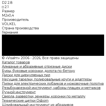
D2 2.8
□ 2.1
Размер
M2x0,4
Производитель
VOLKEL
Страна производства
Германия
Нужна консультация?
Подробно расскажем о наших услугах, видах работ и
типовых проектах, рассчитаем стоимость и подготовим
индивидуальное предложение!
Задать вопрос
© «Visalm» 2006 - 2026, Все права защищены
Каталог товаров
Алмазные и абразивные отрезные диски
Буры, буровые коронки, долота по бетону
Диски для циркулярных пил
Несущие тарелки, полировальные круги и адаптеры
Пилки для электрических лобзиков и ножовочные полотна
Резьбонарезной инструмент, наборы плашек и метчиков
Ручной инструмент
Сверла, развертки, зенкеры, коронки по металлу
Технические щетки Osborn
Шлифовальный инструмент из абразивов