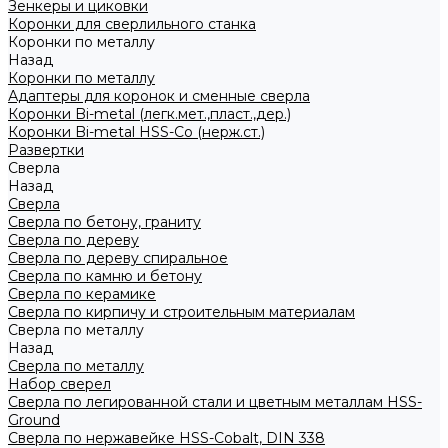
Зенкеры и циковки
Коронки для сверлильного станка
Коронки по металлу
Назад
Коронки по металлу
Адаптеры для коронок и сменные сверла
Коронки Bi-metal (легк.мет.,пласт.,дер.)
Коронки Bi-metal HSS-Co (нерж.ст.)
Развертки
Сверла
Назад
Сверла
Сверла по бетону, граниту
Сверла по дереву
Сверла по дереву спиральное
Сверла по камню и бетону
Сверла по керамике
Сверла по кирпичу и строительным материалам
Сверла по металлу
Назад
Сверла по металлу
Набор сверел
Сверла по легированной стали и цветным металлам HSS-
Ground
Сверла по нержавейке HSS-Cobalt, DIN 338