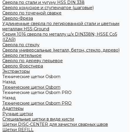
Сверла по стали и чугуну HSS DIN 338
Сверло конусное и ступенчатое (шаговые)
Сверло по точечной сварке
Сверло-Фреза
Удлиненные сверла по легированной стали и цветным
металлам HSS-Ground
Серия 1016 сверла по металлу ц/х DIN338N; HSSЕ Со5
(IZAR)
Сверла по стеклу
Сверла универсальные (металл, бетон, стекло, дерево)
Сверло петельное
Сверло по дереву перьевое
Сверло Форстнера
Экстракторы
Технические щетки Osborn
Назад
Технические щетки Osborn
Технические щетки Osborn PRO
Назад
Технические щетки Osborn PRO
Адаптеры
Ручные щетки
Специальные щетки в виде кисти
Щетки DISC-CENTER для зачистки сварных швов
Щетки REFILL