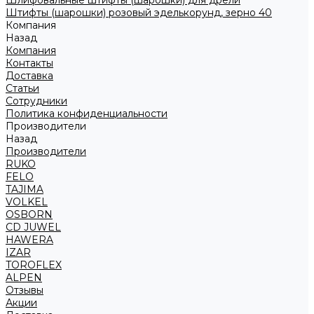
Шлифовальные штифты (шарошки) для дрели
Штифты (шарошки) розовый эделькорунд, зерно 40
Компания
Назад
Компания
Контакты
Доставка
Статьи
Сотрудники
Политика конфиденциальности
Производители
Назад
Производители
RUKO
FELO
TAJIMA
VOLKEL
OSBORN
CD JUWEL
HAWERA
IZAR
TOROFLEX
ALPEN
Отзывы
Акции