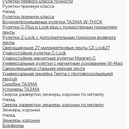
Рулетки первого класса точности
Рулетки премиум класса
Назад
Рулетки премиум класса
Водонепроницаемые рулетки TAJIMA W-THICK
Рулетки G-Plus и Lock-plus с полиэстерным покрытием
ленты
Рулетки Z-Lock с дополнительным тормозом возврата
ленты
Сверхширокие 27 миллиметровые ленты G3 Lock27
Ударостойкие рулетки G-Lock
Ударостойкие магнитные рулетки Magnet-G
Универсальные рулетки с магнитным основанием W-Mag
Самоклеющаяся стальная мерная лента
Универсальная линейка Tajima с противоскользящей
лентой
Скребки TAJIMA
Угломеры TAJIMA
Сверла, развертки, зенкеры, коронки по металлу
Назад
Сверла, развертки, зенкеры, коронки по металлу
Зенкеры, коронки
Назад
Зенкеры, коронки
Борфрезы