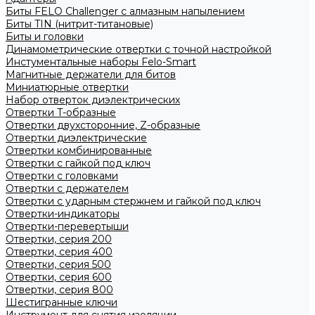
Биты FELO Challenger с алмазным напылением
Биты TIN (нитрит-титановые)
Биты и головки
Динамометрические отвертки с точной настройкой
Инстументальные наборы Felo-Smart
Магнитные держатели для битов
Миниатюрные отвертки
Набор отверток диэлектрических
Отвертки T-образные
Отвертки двухсторонние, Z-образные
Отвертки диэлектрические
Отвертки комбинированные
Отвертки с гайкой под ключ
Отвертки с головками
Отвертки с держателем
Отвертки с ударным стержнем и гайкой под ключ
Отвертки-индикаторы
Отвертки-перевертыши
Отвертки, серия 200
Отвертки, серия 400
Отвертки, серия 500
Отвертки, серия 600
Отвертки, серия 800
Шестигранные ключи