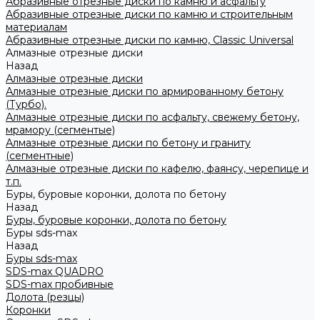
Абразивные отрезные диски по камню и асфальту
Абразивные отрезные диски по камню и строительным
материалам
Абразивные отрезные диски по камню, Classic Universal
Алмазные отрезные диски
Назад
Алмазные отрезные диски
Алмазные отрезные диски по армированному бетону
(Турбо).
Алмазные отрезные диски по асфальту, свежему бетону,
мрамору (сегментые)
Алмазные отрезные диски по бетону и граниту
(сегментные)
Алмазные отрезные диски по кафелю, фаянсу, черепице и
т.п.
Буры, буровые коронки, долота по бетону
Назад
Буры, буровые коронки, долота по бетону
Буры sds-max
Назад
Буры sds-max
SDS-max QUADRO
SDS-max пробивные
Долота (резцы)
Коронки