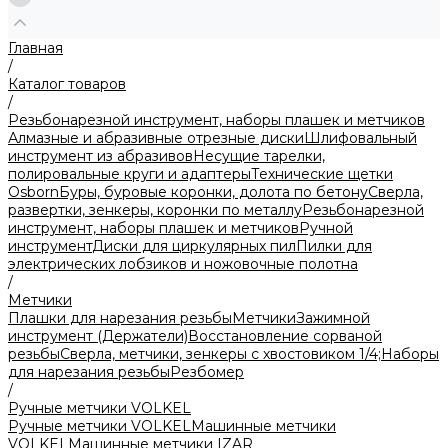
Главная
/
Каталог товаров
/
Резьбонарезной инструмент, наборы плашек и метчиков
Алмазные и абразивные отрезные диски
Шлифовальный
инструмент из абразивов
Несущие тарелки,
полировальные круги и адаптеры
Технические щетки
Osborn
Буры, буровые коронки, долота по бетону
Сверла,
развертки, зенкеры, коронки по металлу
Резьбонарезной
инструмент, наборы плашек и метчиков
Ручной
инструмент
Диски для циркулярных пил
Пилки для
электрических лобзиков и ножовочные полотна
/
Метчики
Плашки для нарезания резьбы
Метчики
Зажимной
инструмент (Держатели)
Восстановление сорваной
резьбы
Сверла, метчики, зенкеры с хвостовиком 1/4;
Наборы
для нарезания резьбы
Резбомер
/
Ручные метчики VOLKEL
Ручные метчики VOLKEL
Машинные метчики
VOLKEL
Машинные метчики IZAR