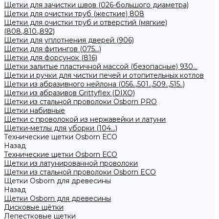
Щетки для зачистки швов (026-большого диаметра)
Щетки для очистки труб (жесткие) 808
Щетки для очистки труб и отверстий (мягкие)
(808.,810.,892)
Щетки для уплотнения дверей (906)
Щетки для фитингов (075...)
Щетки для форсунок (816)
Щетки залитые пластичной массой (безопасные) 930...
Щетки и ручки для чистки печей и отопительных котлов
Щетки из абразивного нейлона (056..,501..,509..,515..)
Щетки из абразивов Grittyflex (DIXO)
Щетки из стальной проволоки Osborn PRO
Щетки набивные
Щетки с проволокой из нержавейки и латуни
Щетки-метлы для уборки (104...)
Технические щетки Osborn ЕСО
Назад
Технические щетки Osborn ЕСО
Щетки из латунированной проволоки
Щетки из стальной проволоки Osborn ECO
Щетки Osborn для древесины
Назад
Щетки Osborn для древесины
Дисковые щётки
Лепестковые щетки