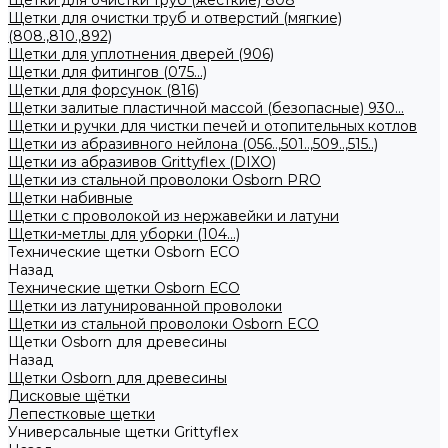
Щетки для очистки труб (жесткие) 808
Щетки для очистки труб и отверстий (мягкие)
(808.,810.,892)
Щетки для уплотнения дверей (906)
Щетки для фитингов (075...)
Щетки для форсунок (816)
Щетки залитые пластичной массой (безопасные) 930...
Щетки и ручки для чистки печей и отопительных котлов
Щетки из абразивного нейлона (056..,501..,509..,515..)
Щетки из абразивов Grittyflex (DIXO)
Щетки из стальной проволоки Osborn PRO
Щетки набивные
Щетки с проволокой из нержавейки и латуни
Щетки-метлы для уборки (104...)
Технические щетки Osborn ЕСО
Назад
Технические щетки Osborn ЕСО
Щетки из латунированной проволоки
Щетки из стальной проволоки Osborn ECO
Щетки Osborn для древесины
Назад
Щетки Osborn для древесины
Дисковые щётки
Лепестковые щетки
Универсальные щетки Grittyflex