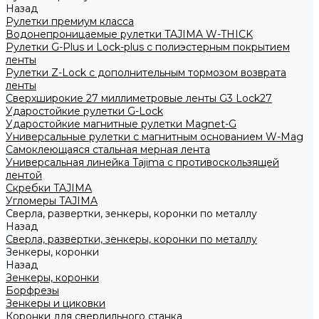
Назад
Рулетки премиум класса
Водонепроницаемые рулетки TAJIMA W-THICK
Рулетки G-Plus и Lock-plus с полиэстерным покрытием
ленты
Рулетки Z-Lock с дополнительным тормозом возврата
ленты
Сверхширокие 27 миллиметровые ленты G3 Lock27
Ударостойкие рулетки G-Lock
Ударостойкие магнитные рулетки Magnet-G
Универсальные рулетки с магнитным основанием W-Mag
Самоклеющаяся стальная мерная лента
Универсальная линейка Tajima с противоскользящей
лентой
Скребки TAJIMA
Угломеры TAJIMA
Сверла, развертки, зенкеры, коронки по металлу
Назад
Сверла, развертки, зенкеры, коронки по металлу
Зенкеры, коронки
Назад
Зенкеры, коронки
Борфрезы
Зенкеры и циковки
Коронки для сверлильного станка