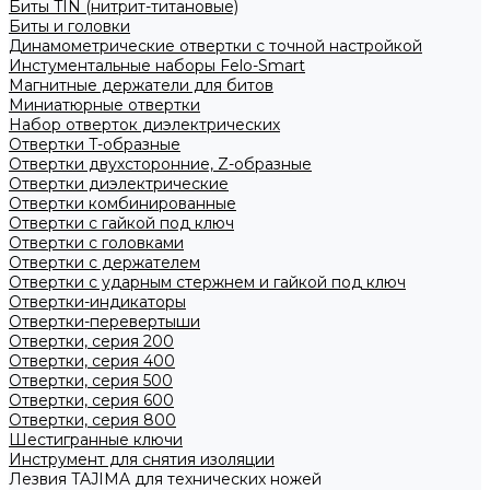
Биты TIN (нитрит-титановые)
Биты и головки
Динамометрические отвертки с точной настройкой
Инстументальные наборы Felo-Smart
Магнитные держатели для битов
Миниатюрные отвертки
Набор отверток диэлектрических
Отвертки T-образные
Отвертки двухсторонние, Z-образные
Отвертки диэлектрические
Отвертки комбинированные
Отвертки с гайкой под ключ
Отвертки с головками
Отвертки с держателем
Отвертки с ударным стержнем и гайкой под ключ
Отвертки-индикаторы
Отвертки-перевертыши
Отвертки, серия 200
Отвертки, серия 400
Отвертки, серия 500
Отвертки, серия 600
Отвертки, серия 800
Шестигранные ключи
Инструмент для снятия изоляции
Лезвия TAJIMA для технических ножей