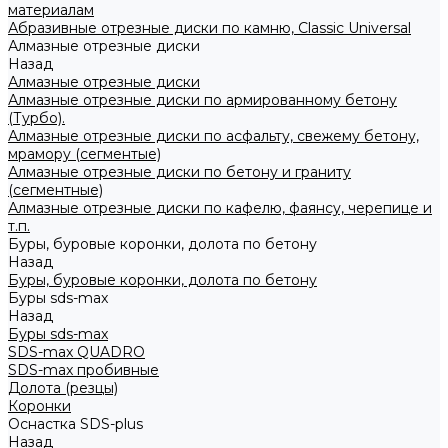
материалам
Абразивные отрезные диски по камню, Classic Universal
Алмазные отрезные диски
Назад
Алмазные отрезные диски
Алмазные отрезные диски по армированному бетону
(Турбо).
Алмазные отрезные диски по асфальту, свежему бетону,
мрамору (сегментые)
Алмазные отрезные диски по бетону и граниту
(сегментные)
Алмазные отрезные диски по кафелю, фаянсу, черепице и
т.п.
Буры, буровые коронки, долота по бетону
Назад
Буры, буровые коронки, долота по бетону
Буры sds-max
Назад
Буры sds-max
SDS-max QUADRO
SDS-max пробивные
Долота (резцы)
Коронки
Оснастка SDS-plus
Назад