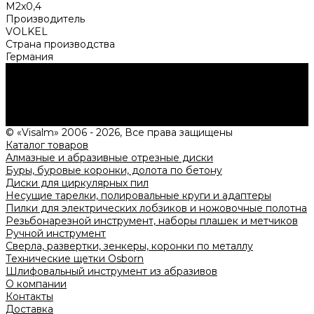
M2x0,4
Производитель
VOLKEL
Страна производства
Германия
Нужна консультация?
Подробно расскажем о наших услугах, видах работ и
типовых проектах, рассчитаем стоимость и подготовим
индивидуальное предложение!
Задать вопрос
© «Visalm» 2006 - 2026, Все права защищены
Каталог товаров
Алмазные и абразивные отрезные диски
Буры, буровые коронки, долота по бетону
Диски для циркулярных пил
Несущие тарелки, полировальные круги и адаптеры
Пилки для электрических лобзиков и ножовочные полотна
Резьбонарезной инструмент, наборы плашек и метчиков
Ручной инструмент
Сверла, развертки, зенкеры, коронки по металлу
Технические щетки Osborn
Шлифовальный инструмент из абразивов
О компании
Контакты
Доставка