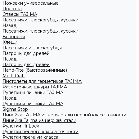
Ножовки универсальные
Полотна
Отвесы TAJIMA
Пассатижи, плоскогубцы, кусачки
Назад
Пассатижи, плоскогубцы, кусачки
Бокорезы
Клещи
Пассатижи и плоскогубцы
Патроны для дрелей
Назад
Патроны для дрелей
Hand-Tite (быстрозажимные)
Multi-Craft
Пистолеты для герметиков TAJIMA
Разметочные шнуры TAJIMA
Рулетки и линейки TAJIMA
Назад
Рулетки и линейки TAJIMA
Sigma Stop
Линейка TAJIMA из нерж.стали первый класс точности
Линейка Tajima из нержав. стали
Рулетки Hi-Lock
Рулетки первого класса точности
Рулетки премиум класса