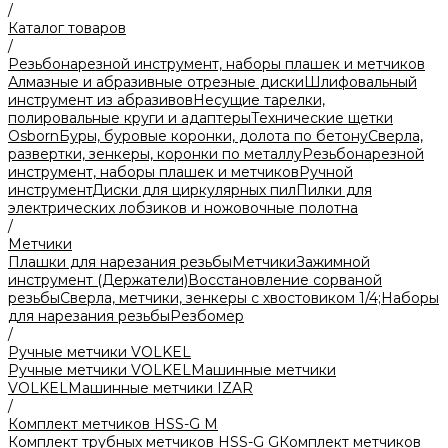
/
Каталог товаров
/
Резьбонарезной инструмент, наборы плашек и метчиков
Алмазные и абразивные отрезные диски
Шлифовальный
инструмент из абразивов
Несущие тарелки,
полировальные круги и адаптеры
Технические щетки
Osborn
Буры, буровые коронки, долота по бетону
Сверла,
развертки, зенкеры, коронки по металлу
Резьбонарезной
инструмент, наборы плашек и метчиков
Ручной
инструмент
Диски для циркулярных пил
Пилки для
электрических лобзиков и ножовочные полотна
/
Метчики
Плашки для нарезания резьбы
Метчики
Зажимной
инструмент (Держатели)
Восстановление сорваной
резьбы
Сверла, метчики, зенкеры с хвостовиком 1/4;
Наборы
для нарезания резьбы
Резбомер
/
Ручные метчики VOLKEL
Ручные метчики VOLKEL
Машинные метчики
VOLKEL
Машинные метчики IZAR
/
Комплект метчиков HSS-G M
Комплект трубных метчиков HSS-G G
Комплект метчиков