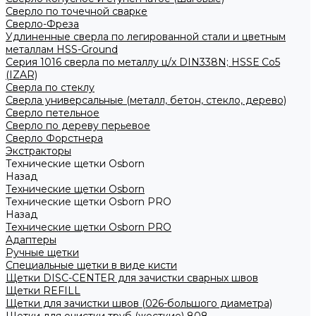
Сверло по точечной сварке
Сверло-Фреза
Удлиненные сверла по легированной стали и цветным
металлам HSS-Ground
Серия 1016 сверла по металлу ц/х DIN338N; HSSЕ Со5
(IZAR)
Сверла по стеклу
Сверла универсальные (металл, бетон, стекло, дерево)
Сверло петельное
Сверло по дереву перьевое
Сверло Форстнера
Экстракторы
Технические щетки Osborn
Назад
Технические щетки Osborn
Технические щетки Osborn PRO
Назад
Технические щетки Osborn PRO
Адаптеры
Ручные щетки
Специальные щетки в виде кисти
Щетки DISC-CENTER для зачистки сварных швов
Щетки REFILL
Щетки для зачистки швов (026-большого диаметра)