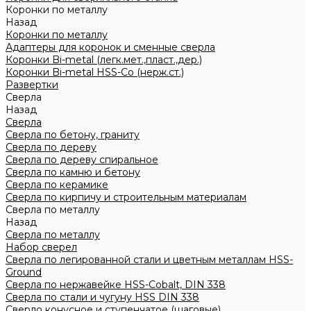
Коронки по металлу
Назад
Коронки по металлу
Адаптеры для коронок и сменные сверла
Коронки Bi-metal (легк.мет.,пласт.,дер.)
Коронки Bi-metal HSS-Co (нерж.ст.)
Развертки
Сверла
Назад
Сверла
Сверла по бетону, граниту
Сверла по дереву
Сверла по дереву спиральное
Сверла по камню и бетону
Сверла по керамике
Сверла по кирпичу и строительным материалам
Сверла по металлу
Назад
Сверла по металлу
Набор сверел
Сверла по легированной стали и цветным металлам HSS-
Ground
Сверла по нержавейке HSS-Cobalt, DIN 338
Сверла по стали и чугуну HSS DIN 338
Сверло конусное и ступенчатое (шаговые)