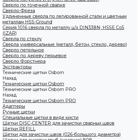
Сверло по точечной сварке
Сверло-Фреза
Удлиненные сверла по легированной стали и цветным
металлам HSS-Ground
Серия 1016 сверла по металлу ц/х DIN338N; HSSЕ Со5
(IZAR)
Сверла по стеклу
Сверла универсальные (металл, бетон, стекло, дерево)
Сверло петельное
Сверло по дереву перьевое
Сверло Форстнера
Экстракторы
Технические щетки Osborn
Назад
Технические щетки Osborn
Технические щетки Osborn PRO
Назад
Технические щетки Osborn PRO
Адаптеры
Ручные щетки
Специальные щетки в виде кисти
Щетки DISC-CENTER для зачистки сварных швов
Щетки REFILL
Щетки для зачистки швов (026-большого диаметра)