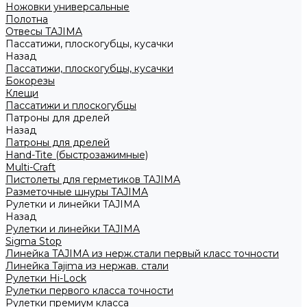
Ножовки универсальные
Полотна
Отвесы TAJIMA
Пассатижи, плоскогубцы, кусачки
Назад
Пассатижи, плоскогубцы, кусачки
Бокорезы
Клещи
Пассатижи и плоскогубцы
Патроны для дрелей
Назад
Патроны для дрелей
Hand-Tite (быстрозажимные)
Multi-Craft
Пистолеты для герметиков TAJIMA
Разметочные шнуры TAJIMA
Рулетки и линейки TAJIMA
Назад
Рулетки и линейки TAJIMA
Sigma Stop
Линейка TAJIMA из нерж.стали первый класс точности
Линейка Tajima из нержав. стали
Рулетки Hi-Lock
Рулетки первого класса точности
Рулетки премиум класса