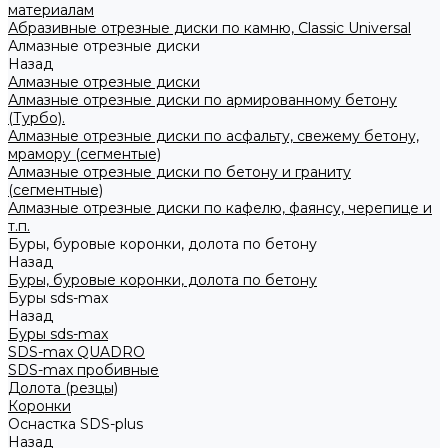
материалам
Абразивные отрезные диски по камню, Classic Universal
Алмазные отрезные диски
Назад
Алмазные отрезные диски
Алмазные отрезные диски по армированному бетону
(Турбо).
Алмазные отрезные диски по асфальту, свежему бетону,
мрамору (сегментые)
Алмазные отрезные диски по бетону и граниту
(сегментные)
Алмазные отрезные диски по кафелю, фаянсу, черепице и
т.п.
Буры, буровые коронки, долота по бетону
Назад
Буры, буровые коронки, долота по бетону
Буры sds-max
Назад
Буры sds-max
SDS-max QUADRO
SDS-max пробивные
Долота (резцы)
Коронки
Оснастка SDS-plus
Назад