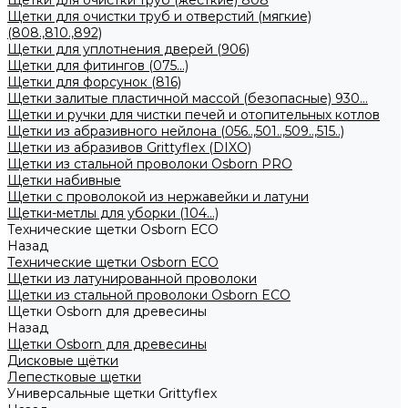
Щетки для очистки труб (жесткие) 808
Щетки для очистки труб и отверстий (мягкие)
(808.,810.,892)
Щетки для уплотнения дверей (906)
Щетки для фитингов (075...)
Щетки для форсунок (816)
Щетки залитые пластичной массой (безопасные) 930...
Щетки и ручки для чистки печей и отопительных котлов
Щетки из абразивного нейлона (056..,501..,509..,515..)
Щетки из абразивов Grittyflex (DIXO)
Щетки из стальной проволоки Osborn PRO
Щетки набивные
Щетки с проволокой из нержавейки и латуни
Щетки-метлы для уборки (104...)
Технические щетки Osborn ЕСО
Назад
Технические щетки Osborn ЕСО
Щетки из латунированной проволоки
Щетки из стальной проволоки Osborn ECO
Щетки Osborn для древесины
Назад
Щетки Osborn для древесины
Дисковые щётки
Лепестковые щетки
Универсальные щетки Grittyflex