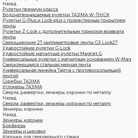
Назад
Рулетки премиум класса
Водонепроницаемые рулетки TAJIMA W-THICK
Рулетки G-Plus и Lock-plus с полиэстерным покрытием
ленты
Рулетки Z-Lock с дополнительным тормозом возврата
ленты
Сверхширокие 27 миллиметровые ленты G3 Lock27
Ударостойкие рулетки G-Lock
Ударостойкие магнитные рулетки Magnet-G
Универсальные рулетки с магнитным основанием W-Mag
Самоклеющаяся стальная мерная лента
Универсальная линейка Tajima с противоскользящей
лентой
Скребки TAJIMA
Угломеры TAJIMA
Сверла, развертки, зенкеры, коронки по металлу
Назад
Сверла, развертки, зенкеры, коронки по металлу
Зенкеры, коронки
Назад
Зенкеры, коронки
Борфрезы
Зенкеры и циковки
Коронки для сверлильного станка