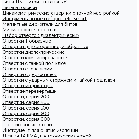
Биты TIN (нитрит-титановые)
Биты и головки
Динамометрические отвертки с точной настройкой
Инстументальные наборы Felo-Smart
Магнитные держатели для битов
Миниатюрные отвертки
Набор отверток диэлектрических
Отвертки T-образные
Отвертки двухсторонние, Z-образные
Отвертки диэлектрические
Отвертки комбинированные
Отвертки с гайкой под ключ
Отвертки с головками
Отвертки с держателем
Отвертки с ударным стержнем и гайкой под ключ
Отвертки-индикаторы
Отвертки-перевертыши
Отвертки, серия 200
Отвертки, серия 400
Отвертки, серия 500
Отвертки, серия 600
Отвертки, серия 800
Шестигранные ключи
Инструмент для снятия изоляции
Лезвия TAJIMA для технических ножей