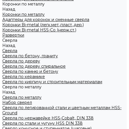
Коронки по металлу
Назад
Коронки по металлу
Адаптеры для коронок и сменные сверла
Коронки Bi-metal (легк.мет.,пласт.,дер.)
Коронки Bi-metal HSS-Co (нерж.ст.)
Развертки
Сверла
Назад
Сверла
Сверла по бетону, граниту
Сверла по дереву
Сверла по дереву спиральное
Сверла по камню и бетону
Сверла по керамике
Сверла по кирпичу и строительным материалам
Сверла по металлу
Назад
Сверла по металлу
Набор сверел
Сверла по легированной стали и цветным металлам HSS-
Ground
Сверла по нержавейке HSS-Cobalt, DIN 338
Сверла по стали и чугуну HSS DIN 338
Сверло конусное и ступенчатое (шаговые)