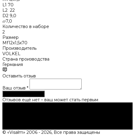
L1 70
L2 22
D2 9,0
▱7,0
Количество в наборе
2
Размер
Mf12x1,5х70
Производитель
VOLKEL
Страна производства
Германия
Оставить отзыв
Ваш отзыв
*
Опубликовать отзыв
Отзывов ещё нет – ваш может стать первым
Нужна консультация?
Подробно расскажем о наших услугах, видах работ и
типовых проектах, рассчитаем стоимость и подготовим
индивидуальное предложение!
Задать вопрос
© «Visalm» 2006 - 2026, Все права защищены