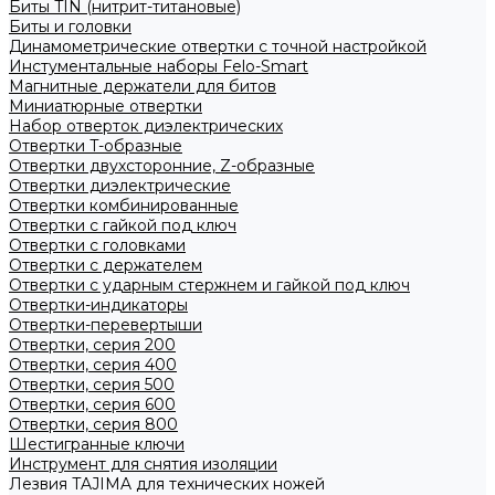
Биты TIN (нитрит-титановые)
Биты и головки
Динамометрические отвертки с точной настройкой
Инстументальные наборы Felo-Smart
Магнитные держатели для битов
Миниатюрные отвертки
Набор отверток диэлектрических
Отвертки T-образные
Отвертки двухсторонние, Z-образные
Отвертки диэлектрические
Отвертки комбинированные
Отвертки с гайкой под ключ
Отвертки с головками
Отвертки с держателем
Отвертки с ударным стержнем и гайкой под ключ
Отвертки-индикаторы
Отвертки-перевертыши
Отвертки, серия 200
Отвертки, серия 400
Отвертки, серия 500
Отвертки, серия 600
Отвертки, серия 800
Шестигранные ключи
Инструмент для снятия изоляции
Лезвия TAJIMA для технических ножей