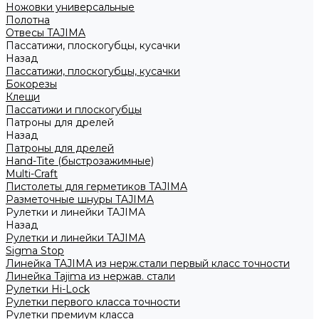
Ножовки универсальные
Полотна
Отвесы TAJIMA
Пассатижи, плоскогубцы, кусачки
Назад
Пассатижи, плоскогубцы, кусачки
Бокорезы
Клещи
Пассатижи и плоскогубцы
Патроны для дрелей
Назад
Патроны для дрелей
Hand-Tite (быстрозажимные)
Multi-Craft
Пистолеты для герметиков TAJIMA
Разметочные шнуры TAJIMA
Рулетки и линейки TAJIMA
Назад
Рулетки и линейки TAJIMA
Sigma Stop
Линейка TAJIMA из нерж.стали первый класс точности
Линейка Tajima из нержав. стали
Рулетки Hi-Lock
Рулетки первого класса точности
Рулетки премиум класса