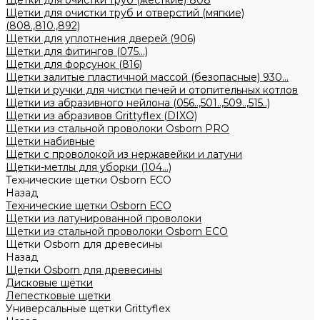
Щетки для очистки труб (жесткие) 808
Щетки для очистки труб и отверстий (мягкие)
(808.,810.,892)
Щетки для уплотнения дверей (906)
Щетки для фитингов (075...)
Щетки для форсунок (816)
Щетки залитые пластичной массой (безопасные) 930...
Щетки и ручки для чистки печей и отопительных котлов
Щетки из абразивного нейлона (056..,501..,509..,515..)
Щетки из абразивов Grittyflex (DIXO)
Щетки из стальной проволоки Osborn PRO
Щетки набивные
Щетки с проволокой из нержавейки и латуни
Щетки-метлы для уборки (104...)
Технические щетки Osborn ЕСО
Назад
Технические щетки Osborn ЕСО
Щетки из латунированной проволоки
Щетки из стальной проволоки Osborn ECO
Щетки Osborn для древесины
Назад
Щетки Osborn для древесины
Дисковые щётки
Лепестковые щетки
Универсальные щетки Grittyflex