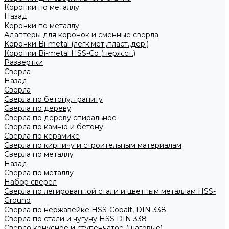
Коронки по металлу
Назад
Коронки по металлу
Адаптеры для коронок и сменные сверла
Коронки Bi-metal (легк.мет.,пласт.,дер.)
Коронки Bi-metal HSS-Co (нерж.ст.)
Развертки
Сверла
Назад
Сверла
Сверла по бетону, граниту
Сверла по дереву
Сверла по дереву спиральное
Сверла по камню и бетону
Сверла по керамике
Сверла по кирпичу и строительным материалам
Сверла по металлу
Назад
Сверла по металлу
Набор сверел
Сверла по легированной стали и цветным металлам HSS-
Ground
Сверла по нержавейке HSS-Cobalt, DIN 338
Сверла по стали и чугуну HSS DIN 338
Сверло конусное и ступенчатое (шаговые)