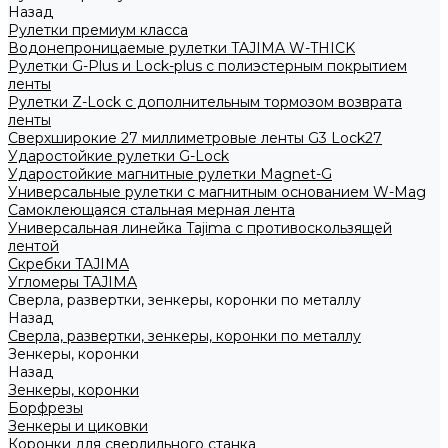
Назад
Рулетки премиум класса
Водонепроницаемые рулетки TAJIMA W-THICK
Рулетки G-Plus и Lock-plus с полиэстерным покрытием
ленты
Рулетки Z-Lock с дополнительным тормозом возврата
ленты
Сверхширокие 27 миллиметровые ленты G3 Lock27
Ударостойкие рулетки G-Lock
Ударостойкие магнитные рулетки Magnet-G
Универсальные рулетки с магнитным основанием W-Mag
Самоклеющаяся стальная мерная лента
Универсальная линейка Tajima с противоскользящей
лентой
Скребки TAJIMA
Угломеры TAJIMA
Сверла, развертки, зенкеры, коронки по металлу
Назад
Сверла, развертки, зенкеры, коронки по металлу
Зенкеры, коронки
Назад
Зенкеры, коронки
Борфрезы
Зенкеры и циковки
Коронки для сверлильного станка