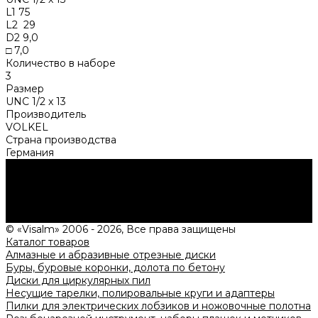
L1 75
L2 29
D2 9,0
□ 7,0
Количество в наборе
3
Размер
UNC 1/2 x 13
Производитель
VOLKEL
Страна производства
Германия
Нужна консультация?
Подробно расскажем о наших услугах, видах работ и
типовых проектах, рассчитаем стоимость и подготовим
индивидуальное предложение!
Задать вопрос
© «Visalm» 2006 - 2026, Все права защищены
Каталог товаров
Алмазные и абразивные отрезные диски
Буры, буровые коронки, долота по бетону
Диски для циркулярных пил
Несущие тарелки, полировальные круги и адаптеры
Пилки для электрических лобзиков и ножовочные полотна