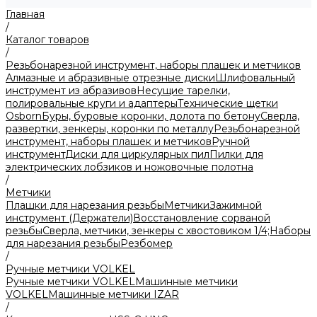
Главная
/
Каталог товаров
/
Резьбонарезной инструмент, наборы плашек и метчиков
Алмазные и абразивные отрезные диски
Шлифовальный
инструмент из абразивов
Несущие тарелки,
полировальные круги и адаптеры
Технические щетки
Osborn
Буры, буровые коронки, долота по бетону
Сверла,
развертки, зенкеры, коронки по металлу
Резьбонарезной
инструмент, наборы плашек и метчиков
Ручной
инструмент
Диски для циркулярных пил
Пилки для
электрических лобзиков и ножовочные полотна
/
Метчики
Плашки для нарезания резьбы
Метчики
Зажимной
инструмент (Держатели)
Восстановление сорваной
резьбы
Сверла, метчики, зенкеры с хвостовиком 1/4;
Наборы
для нарезания резьбы
Резбомер
/
Ручные метчики VOLKEL
Ручные метчики VOLKEL
Машинные метчики
VOLKEL
Машинные метчики IZAR
/