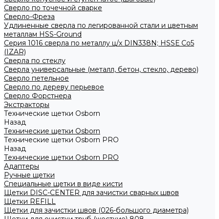
Сверло по точечной сварке
Сверло-Фреза
Удлиненные сверла по легированной стали и цветным
металлам HSS-Ground
Серия 1016 сверла по металлу ц/х DIN338N; HSSЕ Со5
(IZAR)
Сверла по стеклу
Сверла универсальные (металл, бетон, стекло, дерево)
Сверло петельное
Сверло по дереву перьевое
Сверло Форстнера
Экстракторы
Технические щетки Osborn
Назад
Технические щетки Osborn
Технические щетки Osborn PRO
Назад
Технические щетки Osborn PRO
Адаптеры
Ручные щетки
Специальные щетки в виде кисти
Щетки DISC-CENTER для зачистки сварных швов
Щетки REFILL
Щетки для зачистки швов (026-большого диаметра)