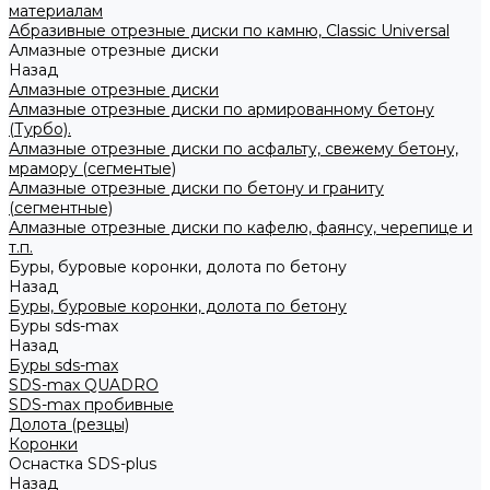
материалам
Абразивные отрезные диски по камню, Classic Universal
Алмазные отрезные диски
Назад
Алмазные отрезные диски
Алмазные отрезные диски по армированному бетону
(Турбо).
Алмазные отрезные диски по асфальту, свежему бетону,
мрамору (сегментые)
Алмазные отрезные диски по бетону и граниту
(сегментные)
Алмазные отрезные диски по кафелю, фаянсу, черепице и
т.п.
Буры, буровые коронки, долота по бетону
Назад
Буры, буровые коронки, долота по бетону
Буры sds-max
Назад
Буры sds-max
SDS-max QUADRO
SDS-max пробивные
Долота (резцы)
Коронки
Оснастка SDS-plus
Назад