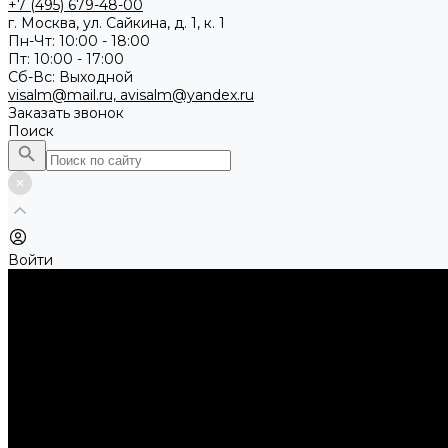
+7 (495) 679-48-00
г. Москва, ул. Сайкина, д. 1, к. 1
Пн-Чт: 10:00 - 18:00
Пт: 10:00 - 17:00
Сб-Вс: Выходной
visalm@mail.ru, avisalm@yandex.ru
Заказать звонок
Поиск
Войти
Каталог товаров
Алмазные и абразивные отрезные диски
Абразивные диски по металлу
Абразивные отрезные диски по камню и асфальту
Алмазные отрезные диски
Буры, буровые коронки, долота по бетону
Буры sds-max
Долота (резцы)
Коронки
Диски для циркулярных пил