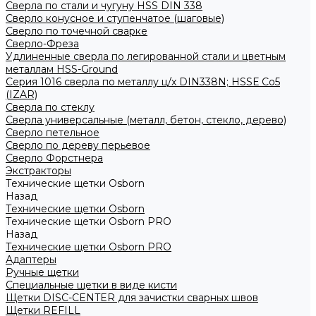
Сверла по стали и чугуну HSS DIN 338
Сверло конусное и ступенчатое (шаговые)
Сверло по точечной сварке
Сверло-Фреза
Удлиненные сверла по легированной стали и цветным
металлам HSS-Ground
Серия 1016 сверла по металлу ц/х DIN338N; HSSЕ Со5
(IZAR)
Сверла по стеклу
Сверла универсальные (металл, бетон, стекло, дерево)
Сверло петельное
Сверло по дереву перьевое
Сверло Форстнера
Экстракторы
Технические щетки Osborn
Назад
Технические щетки Osborn
Технические щетки Osborn PRO
Назад
Технические щетки Osborn PRO
Адаптеры
Ручные щетки
Специальные щетки в виде кисти
Щетки DISC-CENTER для зачистки сварных швов
Щетки REFILL