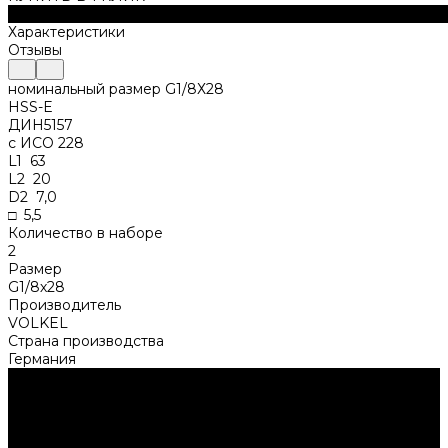
Описание
Характеристики
Отзывы
номинальный размер G1/8Х28
HSS-E
ДИН5157
с ИСО 228
L1 63
L2 20
D2 7,0
□ 5,5
Количество в наборе
2
Размер
G1/8х28
Производитель
VOLKEL
Страна производства
Германия
Нужна консультация?
Подробно расскажем о наших услугах, видах работ и
типовых проектах, рассчитаем стоимость и подготовим
индивидуальное предложение!