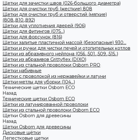
Щетки для зачистки швов (026-большого диаметра)
Щетки для очистки труб (жесткие) 808
Щетки для очистки труб и отверстий (мягкие)
(808.,810.,892)
Щетки для уплотнения дверей (906)
Щетки для фитингов (075...)
Щетки для форсунок (816)
Щетки залитые пластичной массой (безопасные) 930...
Щетки и ручки для чистки печей и отопительных котлов
Щетки из абразивного нейлона (056..,501..,509..,515..)
Щетки из абразивов Grittyflex (DIXO)
Щетки из стальной проволоки Osborn PRO
Щетки набивные
Щетки с проволокой из нержавейки и латуни
Щетки-метлы для уборки (104...)
Технические щетки Osborn ЕСО
Назад
Технические щетки Osborn ЕСО
Щетки из латунированной проволоки
Щетки из стальной проволоки Osborn ECO
Щетки Osborn для древесины
Назад
Щетки Osborn для древесины
Дисковые щётки
Лепестковые щетки