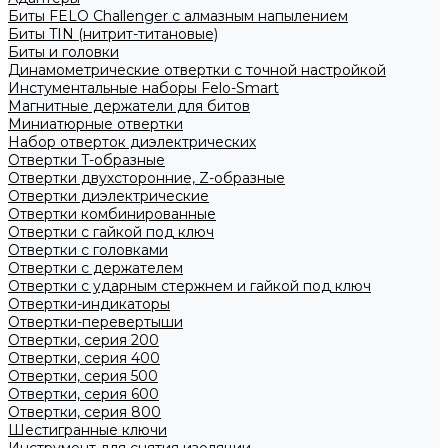
Биты FELO Challenger с алмазным напылением
Биты TIN (нитрит-титановые)
Биты и головки
Динамометрические отвертки с точной настройкой
Инстументальные наборы Felo-Smart
Магнитные держатели для битов
Миниатюрные отвертки
Набор отверток диэлектрических
Отвертки T-образные
Отвертки двухсторонние, Z-образные
Отвертки диэлектрические
Отвертки комбинированные
Отвертки с гайкой под ключ
Отвертки с головками
Отвертки с держателем
Отвертки с ударным стержнем и гайкой под ключ
Отвертки-индикаторы
Отвертки-перевертыши
Отвертки, серия 200
Отвертки, серия 400
Отвертки, серия 500
Отвертки, серия 600
Отвертки, серия 800
Шестигранные ключи