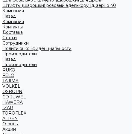
Шлифовальные штифты (шарошки) для дрели
Штифты (шарошки) розовый эделькорунд, зерно 40
Компания
Назад
Компания
Контакты
Доставка
Статьи
Сотрудники
Политика конфиденциальности
Производители
Назад
Производители
RUKO
FELO
TAJIMA
VOLKEL
OSBORN
CD JUWEL
HAWERA
IZAR
TOROFLEX
ALPEN
Отзывы
Акции