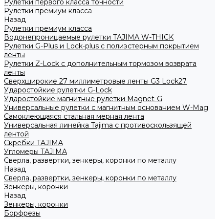
Рулетки первого класса точности
Рулетки премиум класса
Назад
Рулетки премиум класса
Водонепроницаемые рулетки TAJIMA W-THICK
Рулетки G-Plus и Lock-plus с полиэстерным покрытием
ленты
Рулетки Z-Lock с дополнительным тормозом возврата
ленты
Сверхширокие 27 миллиметровые ленты G3 Lock27
Ударостойкие рулетки G-Lock
Ударостойкие магнитные рулетки Magnet-G
Универсальные рулетки с магнитным основанием W-Mag
Самоклеющаяся стальная мерная лента
Универсальная линейка Tajima с противоскользящей
лентой
Скребки TAJIMA
Угломеры TAJIMA
Сверла, развертки, зенкеры, коронки по металлу
Назад
Сверла, развертки, зенкеры, коронки по металлу
Зенкеры, коронки
Назад
Зенкеры, коронки
Борфрезы