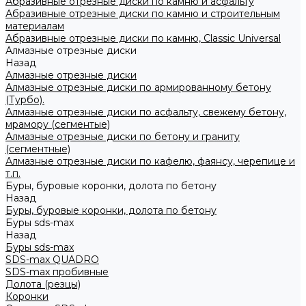
Абразивные отрезные диски по камню и асфальту
Абразивные отрезные диски по камню и строительным
материалам
Абразивные отрезные диски по камню, Classic Universal
Алмазные отрезные диски
Назад
Алмазные отрезные диски
Алмазные отрезные диски по армированному бетону
(Турбо).
Алмазные отрезные диски по асфальту, свежему бетону,
мрамору (сегментые)
Алмазные отрезные диски по бетону и граниту
(сегментные)
Алмазные отрезные диски по кафелю, фаянсу, черепице и
т.п.
Буры, буровые коронки, долота по бетону
Назад
Буры, буровые коронки, долота по бетону
Буры sds-max
Назад
Буры sds-max
SDS-max QUADRO
SDS-max пробивные
Долота (резцы)
Коронки