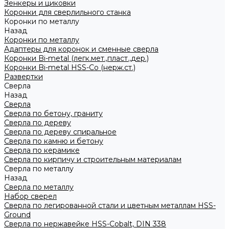
Зенкеры и циковки
Коронки для сверлильного станка
Коронки по металлу
Назад
Коронки по металлу
Адаптеры для коронок и сменные сверла
Коронки Bi-metal (легк.мет.,пласт.,дер.)
Коронки Bi-metal HSS-Co (нерж.ст.)
Развертки
Сверла
Назад
Сверла
Сверла по бетону, граниту
Сверла по дереву
Сверла по дереву спиральное
Сверла по камню и бетону
Сверла по керамике
Сверла по кирпичу и строительным материалам
Сверла по металлу
Назад
Сверла по металлу
Набор сверел
Сверла по легированной стали и цветным металлам HSS-
Ground
Сверла по нержавейке HSS-Cobalt, DIN 338