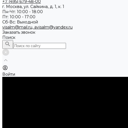
+7 (495) 679-48-00
г. Москва, ул. Сайкина, д. 1, к. 1
Пн-Чт: 10:00 - 18:00
Пт: 10:00 - 17:00
Сб-Вс: Выходной
visalm@mail.ru, avisalm@yandex.ru
Заказать звонок
Поиск
Войти
Каталог товаров
Алмазные и абразивные отрезные диски
Абразивные диски по металлу
Абразивные отрезные диски по камню и асфальту
Алмазные отрезные диски
Буры, буровые коронки, долота по бетону
Буры sds-max
Долота (резцы)
Коронки
Диски для циркулярных пил