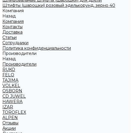
Шлифовальные штифты (шарошки) для дрели
Штифты (шарошки) розовый эделькорунд, зерно 40
Компания
Назад
Компания
Контакты
Доставка
Статьи
Сотрудники
Политика конфиденциальности
Производители
Назад
Производители
RUKO
FELO
TAJIMA
VOLKEL
OSBORN
CD JUWEL
HAWERA
IZAR
TOROFLEX
ALPEN
Отзывы
Акции