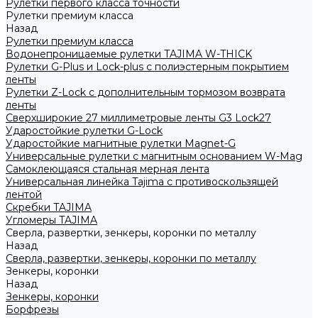
Рулетки первого класса точности
Рулетки премиум класса
Назад
Рулетки премиум класса
Водонепроницаемые рулетки TAJIMA W-THICK
Рулетки G-Plus и Lock-plus с полиэстерным покрытием
ленты
Рулетки Z-Lock с дополнительным тормозом возврата
ленты
Сверхширокие 27 миллиметровые ленты G3 Lock27
Ударостойкие рулетки G-Lock
Ударостойкие магнитные рулетки Magnet-G
Универсальные рулетки с магнитным основанием W-Mag
Самоклеющаяся стальная мерная лента
Универсальная линейка Tajima с противоскользящей
лентой
Скребки TAJIMA
Угломеры TAJIMA
Сверла, развертки, зенкеры, коронки по металлу
Назад
Сверла, развертки, зенкеры, коронки по металлу
Зенкеры, коронки
Назад
Зенкеры, коронки
Борфрезы