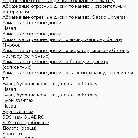
Абразивные отрезные диски по камню и асфальту
Абразивные отрезные диски по камню и строительным
материалам
Абразивные отрезные диски по камню, Classic Universal
Алмазные отрезные диски
Назад
Алмазные отрезные диски
Алмазные отрезные диски по армированному бетону
(Турбо).
Алмазные отрезные диски по асфальту, свежему бетону,
мрамору (сегментые)
Алмазные отрезные диски по бетону и граниту
(сегментные)
Алмазные отрезные диски по кафелю, фаянсу, черепице и
т.п.
Буры, буровые коронки, долота по бетону
Назад
Буры, буровые коронки, долота по бетону
Буры sds-max
Назад
Буры sds-max
SDS-max QUADRO
SDS-max пробивные
Долота (резцы)
Коронки