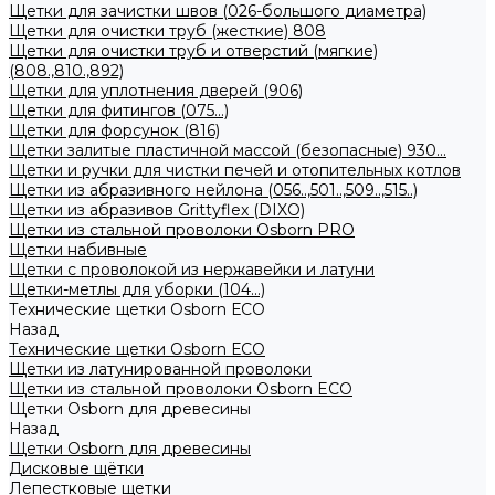
Щетки для зачистки швов (026-большого диаметра)
Щетки для очистки труб (жесткие) 808
Щетки для очистки труб и отверстий (мягкие)
(808.,810.,892)
Щетки для уплотнения дверей (906)
Щетки для фитингов (075...)
Щетки для форсунок (816)
Щетки залитые пластичной массой (безопасные) 930...
Щетки и ручки для чистки печей и отопительных котлов
Щетки из абразивного нейлона (056..,501..,509..,515..)
Щетки из абразивов Grittyflex (DIXO)
Щетки из стальной проволоки Osborn PRO
Щетки набивные
Щетки с проволокой из нержавейки и латуни
Щетки-метлы для уборки (104...)
Технические щетки Osborn ЕСО
Назад
Технические щетки Osborn ЕСО
Щетки из латунированной проволоки
Щетки из стальной проволоки Osborn ECO
Щетки Osborn для древесины
Назад
Щетки Osborn для древесины
Дисковые щётки
Лепестковые щетки