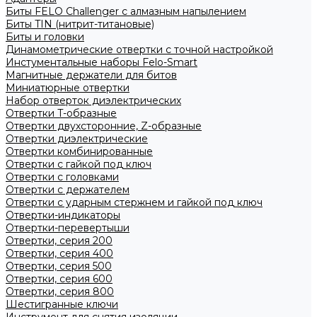
Биты FELO Challenger с алмазным напылением
Биты TIN (нитрит-титановые)
Биты и головки
Динамометрические отвертки с точной настройкой
Инстументальные наборы Felo-Smart
Магнитные держатели для битов
Миниатюрные отвертки
Набор отверток диэлектрических
Отвертки T-образные
Отвертки двухсторонние, Z-образные
Отвертки диэлектрические
Отвертки комбинированные
Отвертки с гайкой под ключ
Отвертки с головками
Отвертки с держателем
Отвертки с ударным стержнем и гайкой под ключ
Отвертки-индикаторы
Отвертки-перевертыши
Отвертки, серия 200
Отвертки, серия 400
Отвертки, серия 500
Отвертки, серия 600
Отвертки, серия 800
Шестигранные ключи