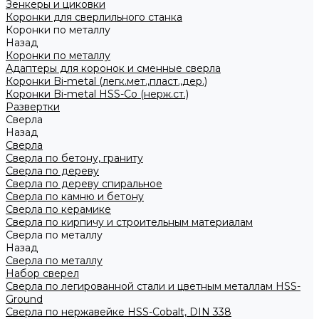
Зенкеры и циковки
Коронки для сверлильного станка
Коронки по металлу
Назад
Коронки по металлу
Адаптеры для коронок и сменные сверла
Коронки Bi-metal (легк.мет.,пласт.,дер.)
Коронки Bi-metal HSS-Co (нерж.ст.)
Развертки
Сверла
Назад
Сверла
Сверла по бетону, граниту
Сверла по дереву
Сверла по дереву спиральное
Сверла по камню и бетону
Сверла по керамике
Сверла по кирпичу и строительным материалам
Сверла по металлу
Назад
Сверла по металлу
Набор сверел
Сверла по легированной стали и цветным металлам HSS-
Ground
Сверла по нержавейке HSS-Cobalt, DIN 338