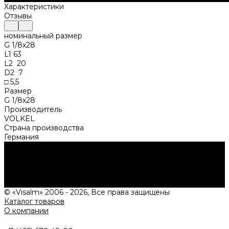
Характеристики
Отзывы
номинальный размер
G 1/8х28
L1 63
L2 20
D2 7
□ 5,5
Размер
G 1/8х28
Производитель
VOLKEL
Страна производства
Германия
Нужна консультация?
Подробно расскажем о наших услугах, видах работ и
типовых проектах, рассчитаем стоимость и подготовим
индивидуальное предложение!
Задать вопрос
© «Visalm» 2006 - 2026, Все права защищены
Каталог товаров
О компании