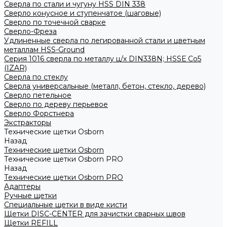
Сверла по стали и чугуну HSS DIN 338
Сверло конусное и ступенчатое (шаговые)
Сверло по точечной сварке
Сверло-Фреза
Удлиненные сверла по легированной стали и цветным
металлам HSS-Ground
Серия 1016 сверла по металлу ц/х DIN338N; HSSЕ Со5
(IZAR)
Сверла по стеклу
Сверла универсальные (металл, бетон, стекло, дерево)
Сверло петельное
Сверло по дереву перьевое
Сверло Форстнера
Экстракторы
Технические щетки Osborn
Назад
Технические щетки Osborn
Технические щетки Osborn PRO
Назад
Технические щетки Osborn PRO
Адаптеры
Ручные щетки
Специальные щетки в виде кисти
Щетки DISC-CENTER для зачистки сварных швов
Щетки REFILL