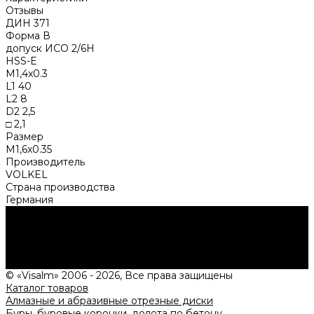
Отзывы
ДИН 371
Форма В
допуск ИСО 2/6Н
НSS-E
M1,4x0.3
L1 40
L2 8
D2 2,5
□ 2,1
Размер
M1,6x0.35
Производитель
VOLKEL
Страна производства
Германия
Нужна консультация?
Подробно расскажем о наших услугах, видах работ и
типовых проектах, рассчитаем стоимость и подготовим
индивидуальное предложение!
Задать вопрос
© «Visalm» 2006 - 2026, Все права защищены
Каталог товаров
Алмазные и абразивные отрезные диски
Буры, буровые коронки, долота по бетону