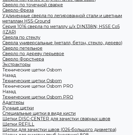
Сверло по точечной сварке
Сверло-Фреза
Удлиненные сверла по легированной стали и цветным
металлам HSS-Ground
Серия 1016 сверла по металлу ц/х DIN338N; HSSЕ Со5
(IZAR)
Сверла по стеклу
Сверла универсальные (металл, бетон, стекло, дерево)
Сверло петельное
Сверло по дереву перьевое
Сверло Форстнера
Экстракторы
Технические щетки Osborn
Назад
Технические щетки Osborn
Технические щетки Osborn PRO
Назад
Технические щетки Osborn PRO
Адаптеры
Ручные щетки
Специальные щетки в виде кисти
Щетки DISC-CENTER для зачистки сварных швов
Щетки REFILL
Щетки для зачистки швов (026-большого диаметра)