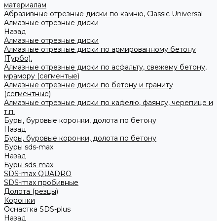
материалам
Абразивные отрезные диски по камню, Classic Universal
Алмазные отрезные диски
Назад
Алмазные отрезные диски
Алмазные отрезные диски по армированному бетону
(Турбо).
Алмазные отрезные диски по асфальту, свежему бетону,
мрамору (сегментые)
Алмазные отрезные диски по бетону и граниту
(сегментные)
Алмазные отрезные диски по кафелю, фаянсу, черепице и
т.п.
Буры, буровые коронки, долота по бетону
Назад
Буры, буровые коронки, долота по бетону
Буры sds-max
Назад
Буры sds-max
SDS-max QUADRO
SDS-max пробивные
Долота (резцы)
Коронки
Оснастка SDS-plus
Назад