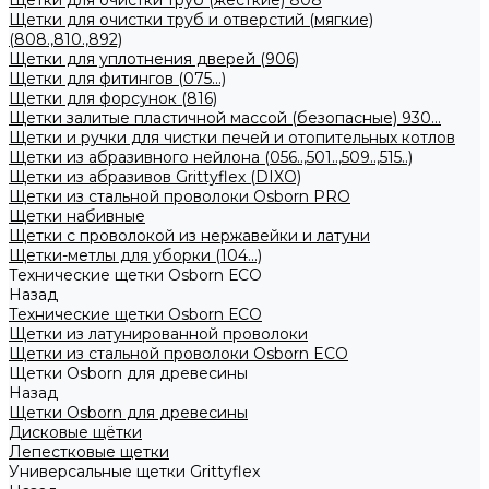
Щетки для очистки труб (жесткие) 808
Щетки для очистки труб и отверстий (мягкие)
(808.,810.,892)
Щетки для уплотнения дверей (906)
Щетки для фитингов (075...)
Щетки для форсунок (816)
Щетки залитые пластичной массой (безопасные) 930...
Щетки и ручки для чистки печей и отопительных котлов
Щетки из абразивного нейлона (056..,501..,509..,515..)
Щетки из абразивов Grittyflex (DIXO)
Щетки из стальной проволоки Osborn PRO
Щетки набивные
Щетки с проволокой из нержавейки и латуни
Щетки-метлы для уборки (104...)
Технические щетки Osborn ЕСО
Назад
Технические щетки Osborn ЕСО
Щетки из латунированной проволоки
Щетки из стальной проволоки Osborn ECO
Щетки Osborn для древесины
Назад
Щетки Osborn для древесины
Дисковые щётки
Лепестковые щетки
Универсальные щетки Grittyflex