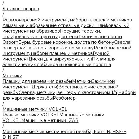
/
Каталог товаров
/
Резьбонарезной инструмент, наборы плашек и метчиков
Алмазные и абразивные отрезные диски
Шлифовальный
инструмент из абразивов
Несущие тарелки,
полировальные круги и адаптеры
Технические щетки
Osborn
Буры, буровые коронки, долота по бетону
Сверла,
развертки, зенкеры, коронки по металлу
Резьбонарезной
инструмент, наборы плашек и метчиков
Ручной
инструмент
Диски для циркулярных пил
Пилки для
электрических лобзиков и ножовочные полотна
/
Метчики
Плашки для нарезания резьбы
Метчики
Зажимной
инструмент (Держатели)
Восстановление сорваной
резьбы
Сверла, метчики, зенкеры с хвостовиком 1/4;
Наборы
для нарезания резьбы
Резбомер
/
Машинные метчики VOLKEL
Ручные метчики VOLKEL
Машинные метчики
VOLKEL
Машинные метчики IZAR
/
Машинный метчик метрическая резьба, Form B, HSS-E,
DIN 371