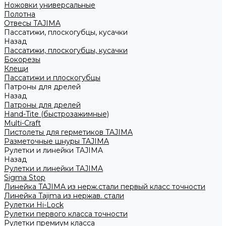
Ножовки универсальные
Полотна
Отвесы TAJIMA
Пассатижи, плоскогубцы, кусачки
Назад
Пассатижи, плоскогубцы, кусачки
Бокорезы
Клещи
Пассатижи и плоскогубцы
Патроны для дрелей
Назад
Патроны для дрелей
Hand-Tite (быстрозажимные)
Multi-Craft
Пистолеты для герметиков TAJIMA
Разметочные шнуры TAJIMA
Рулетки и линейки TAJIMA
Назад
Рулетки и линейки TAJIMA
Sigma Stop
Линейка TAJIMA из нерж.стали первый класс точности
Линейка Tajima из нержав. стали
Рулетки Hi-Lock
Рулетки первого класса точности
Рулетки премиум класса