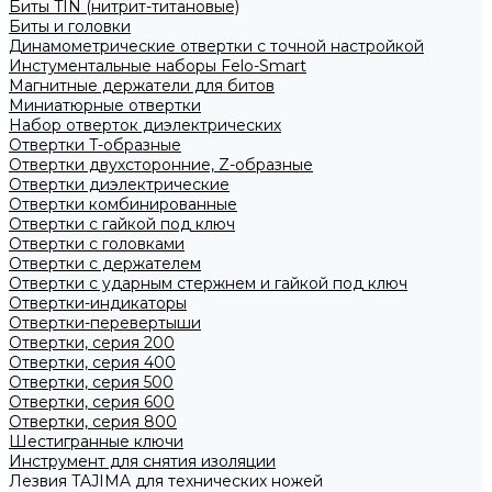
Биты TIN (нитрит-титановые)
Биты и головки
Динамометрические отвертки с точной настройкой
Инстументальные наборы Felo-Smart
Магнитные держатели для битов
Миниатюрные отвертки
Набор отверток диэлектрических
Отвертки T-образные
Отвертки двухсторонние, Z-образные
Отвертки диэлектрические
Отвертки комбинированные
Отвертки с гайкой под ключ
Отвертки с головками
Отвертки с держателем
Отвертки с ударным стержнем и гайкой под ключ
Отвертки-индикаторы
Отвертки-перевертыши
Отвертки, серия 200
Отвертки, серия 400
Отвертки, серия 500
Отвертки, серия 600
Отвертки, серия 800
Шестигранные ключи
Инструмент для снятия изоляции
Лезвия TAJIMA для технических ножей