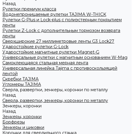
Назад
Рулетки премиум класса
Водонепроницаемые рулетки TAJIMA W-THICK
Рулетки G-Plus и Lock-plus с полиэстерным покрытием
ленты
Рулетки Z-Lock с дополнительным тормозом возврата
ленты
Сверхширокие 27 миллиметровые ленты G3 Lock27
Ударостойкие рулетки G-Lock
Ударостойкие магнитные рулетки Magnet-G
Универсальные рулетки с магнитным основанием W-Mag
Самоклеющаяся стальная мерная лента
Универсальная линейка Tajima с противоскользящей
лентой
Скребки TAJIMA
Угломеры TAJIMA
Сверла, развертки, зенкеры, коронки по металлу
Назад
Сверла, развертки, зенкеры, коронки по металлу
Зенкеры, коронки
Назад
Зенкеры, коронки
Борфрезы
Зенкеры и циковки
Коронки для сверлильного станка