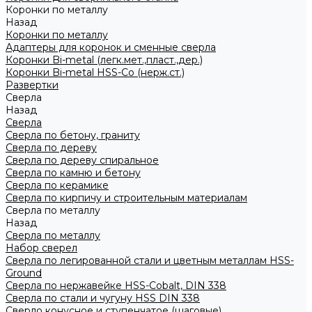
Коронки по металлу
Назад
Коронки по металлу
Адаптеры для коронок и сменные сверла
Коронки Bi-metal (легк.мет.,пласт.,дер.)
Коронки Bi-metal HSS-Co (нерж.ст.)
Развертки
Сверла
Назад
Сверла
Сверла по бетону, граниту
Сверла по дереву
Сверла по дереву спиральное
Сверла по камню и бетону
Сверла по керамике
Сверла по кирпичу и строительным материалам
Сверла по металлу
Назад
Сверла по металлу
Набор сверел
Сверла по легированной стали и цветным металлам HSS-
Ground
Сверла по нержавейке HSS-Cobalt, DIN 338
Сверла по стали и чугуну HSS DIN 338
Сверло конусное и ступенчатое (шаговые)