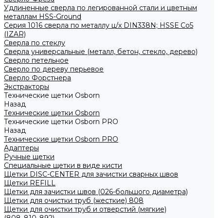
Удлиненные сверла по легированной стали и цветным
металлам HSS-Ground
Серия 1016 сверла по металлу ц/х DIN338N; HSSЕ Со5
(IZAR)
Сверла по стеклу
Сверла универсальные (металл, бетон, стекло, дерево)
Сверло петельное
Сверло по дереву перьевое
Сверло Форстнера
Экстракторы
Технические щетки Osborn
Назад
Технические щетки Osborn
Технические щетки Osborn PRO
Назад
Технические щетки Osborn PRO
Адаптеры
Ручные щетки
Специальные щетки в виде кисти
Щетки DISC-CENTER для зачистки сварных швов
Щетки REFILL
Щетки для зачистки швов (026-большого диаметра)
Щетки для очистки труб (жесткие) 808
Щетки для очистки труб и отверстий (мягкие)