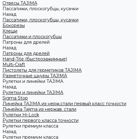
Отвесы TAJIMA
Пассатижи, плоскогубцы, кусачки
Назад
Пассатижи, плоскогубцы, кусачки
Бокорезы
Клещи
Пассатижи и плоскогубцы
Патроны для дрелей
Назад
Патроны для дрелей
Hand-Tite (быстрозажимные)
Multi-Craft
Пистолеты для герметиков TAJIMA
Разметочные шнуры TAJIMA
Рулетки и линейки TAJIMA
Назад
Рулетки и линейки TAJIMA
Sigma Stop
Линейка TAJIMA из нерж.стали первый класс точности
Линейка Tajima из нержав. стали
Рулетки Hi-Lock
Рулетки первого класса точности
Рулетки премиум класса
Назад
Рулетки премиум класса