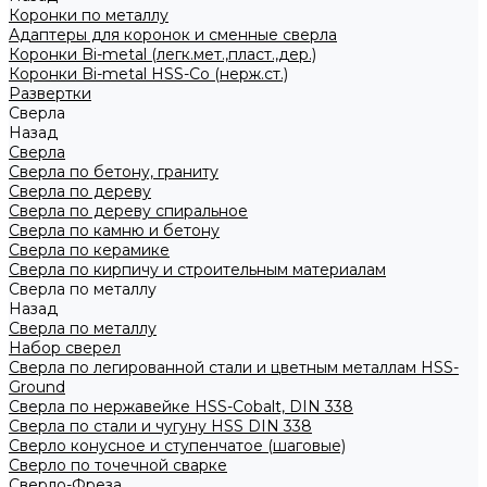
Коронки по металлу
Адаптеры для коронок и сменные сверла
Коронки Bi-metal (легк.мет.,пласт.,дер.)
Коронки Bi-metal HSS-Co (нерж.ст.)
Развертки
Сверла
Назад
Сверла
Сверла по бетону, граниту
Сверла по дереву
Сверла по дереву спиральное
Сверла по камню и бетону
Сверла по керамике
Сверла по кирпичу и строительным материалам
Сверла по металлу
Назад
Сверла по металлу
Набор сверел
Сверла по легированной стали и цветным металлам HSS-
Ground
Сверла по нержавейке HSS-Cobalt, DIN 338
Сверла по стали и чугуну HSS DIN 338
Сверло конусное и ступенчатое (шаговые)
Сверло по точечной сварке
Сверло-Фреза