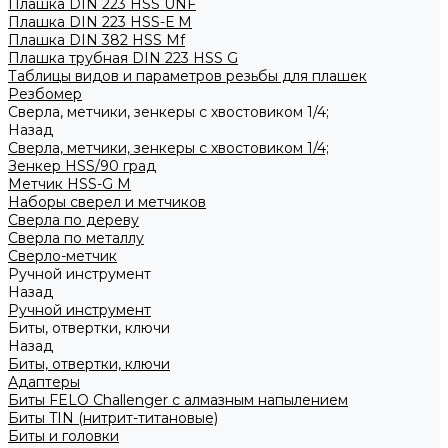
Плашка DIN 223 HSS UNF
Плашка DIN 223 HSS-Е M
Плашка DIN 382 HSS Mf
Плашка трубная DIN 223 HSS G
Таблицы видов и параметров резьбы для плашек
Резбомер
Сверла, метчики, зенкеры с хвостовиком 1/4;
Назад
Сверла, метчики, зенкеры с хвостовиком 1/4;
Зенкер HSS/90 град
Метчик HSS-G М
Наборы сверел и метчиков
Сверла по дереву
Сверла по металлу
Сверло-метчик
Ручной инструмент
Назад
Ручной инструмент
Биты, отвертки, ключи
Назад
Биты, отвертки, ключи
Адаптеры
Биты FELO Challenger с алмазным напылением
Биты TIN (нитрит-титановые)
Биты и головки