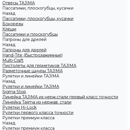
Отвесы TAJIMA
Пассатижи, плоскогубцы, кусачки
Назад
Пассатижи, плоскогубцы, кусачки
Бокорезы
Клещи
Пассатижи и плоскогубцы
Патроны для дрелей
Назад
Патроны для дрелей
Hand-Tite (быстрозажимные)
Multi-Craft
Пистолеты для герметиков TAJIMA
Разметочные шнуры TAJIMA
Рулетки и линейки TAJIMA
Назад
Рулетки и линейки TAJIMA
Sigma Stop
Линейка TAJIMA из нерж.стали первый класс точности
Линейка Tajima из нержав. стали
Рулетки Hi-Lock
Рулетки первого класса точности
Рулетки премиум класса
Назад
Рулетки премиум класса