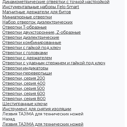
Динамометрические отвертки с точной настройкой
Инстументальные наборы Felo-Smart
Магнитные держатели для битов
Миниатюрные отвертки
Набор отверток диэлектрических
Отвертки T-образные
Отвертки двухсторонние, Z-образные
Отвертки диэлектрические
Отвертки комбинированные
Отвертки с гайкой под ключ
Отвертки с головками
Отвертки с держателем
Отвертки с ударным стержнем и гайкой под ключ
Отвертки-индикаторы
Отвертки-перевертыши
Отвертки, серия 200
Отвертки, серия 400
Отвертки, серия 500
Отвертки, серия 600
Отвертки, серия 800
Шестигранные ключи
Инструмент для снятия изоляции
Лезвия TAJIMA для технических ножей
Назад
Лезвия TAJIMA для технических ножей