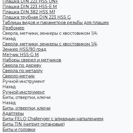
Плашка DIN 223 HSS UNF
Плашка DIN 223 HSS-Е M
Плашка DIN 382 HSS Mf
Плашка трубная DIN 223 HSS G
Таблицы видов и параметров резьбы для плашек
Резбомер
Сверла, метчики, зенкеры с хвостовиком 1/4;
Назад
Сверла, метчики, зенкеры с хвостовиком 1/4;
Зенкер HSS/90 град
Метчик HSS-G М
Наборы сверел и метчиков
Сверла по дереву
Сверла по металлу
Сверло-метчик
Ручной инструмент
Назад
Ручной инструмент
Биты, отвертки, ключи
Назад
Биты, отвертки, ключи
Адаптеры
Биты FELO Challenger с алмазным напылением
Биты TIN (нитрит-титановые)
Биты и головки