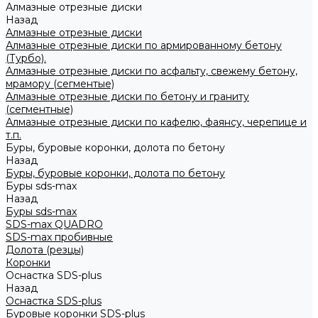
Алмазные отрезные диски
Назад
Алмазные отрезные диски
Алмазные отрезные диски по армированному бетону
(Турбо).
Алмазные отрезные диски по асфальту, свежему бетону,
мрамору (сегментые)
Алмазные отрезные диски по бетону и граниту
(сегментные)
Алмазные отрезные диски по кафелю, фаянсу, черепице и
т.п.
Буры, буровые коронки, долота по бетону
Назад
Буры, буровые коронки, долота по бетону
Буры sds-max
Назад
Буры sds-max
SDS-max QUADRO
SDS-max пробивные
Долота (резцы)
Коронки
Оснастка SDS-plus
Назад
Оснастка SDS-plus
Буровые коронки SDS-plus