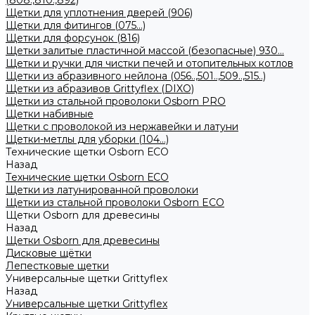
(808.,810.,892)
Щетки для уплотнения дверей (906)
Щетки для фитингов (075...)
Щетки для форсунок (816)
Щетки залитые пластичной массой (безопасные) 930...
Щетки и ручки для чистки печей и отопительных котлов
Щетки из абразивного нейлона (056..,501..,509..,515..)
Щетки из абразивов Grittyflex (DIXO)
Щетки из стальной проволоки Osborn PRO
Щетки набивные
Щетки с проволокой из нержавейки и латуни
Щетки-метлы для уборки (104...)
Технические щетки Osborn ЕСО
Назад
Технические щетки Osborn ЕСО
Щетки из латунированной проволоки
Щетки из стальной проволоки Osborn ECO
Щетки Osborn для древесины
Назад
Щетки Osborn для древесины
Дисковые щётки
Лепестковые щетки
Универсальные щетки Grittyflex
Назад
Универсальные щетки Grittyflex