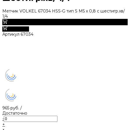
Метчик VOLKEL 67034 HSS-G тип S М5 х 0,8 с шестигр.хв/
1/4
0
В корзину
Артикул
67034
965 руб.
/
Достаточно
-
+
×