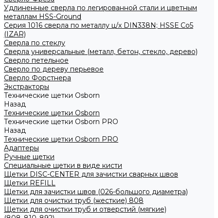
Удлиненные сверла по легированной стали и цветным
металлам HSS-Ground
Серия 1016 сверла по металлу ц/х DIN338N; HSSЕ Со5
(IZAR)
Сверла по стеклу
Сверла универсальные (металл, бетон, стекло, дерево)
Сверло петельное
Сверло по дереву перьевое
Сверло Форстнера
Экстракторы
Технические щетки Osborn
Назад
Технические щетки Osborn
Технические щетки Osborn PRO
Назад
Технические щетки Osborn PRO
Адаптеры
Ручные щетки
Специальные щетки в виде кисти
Щетки DISC-CENTER для зачистки сварных швов
Щетки REFILL
Щетки для зачистки швов (026-большого диаметра)
Щетки для очистки труб (жесткие) 808
Щетки для очистки труб и отверстий (мягкие)