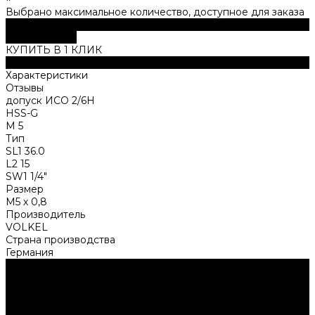
Выбрано максимальное количество, доступное для заказа
В корзину
ДОБАВЛЕНО
КУПИТЬ В 1 КЛИК
Описание
Характеристики
Отзывы
допуск ИСО 2/6Н
НSS-G
M 5
Тип
SL1 36.0
L2 15
SW1 1/4"
Размер
М5 х 0,8
Производитель
VOLKEL
Страна производства
Германия
Нужна консультация?
Подробно расскажем о наших услугах, видах работ и
типовых проектах, рассчитаем стоимость и подготовим
индивидуальное предложение!