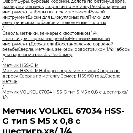
Osborn
Буры, буровые коронки, долота по бетону
Сверла,
развертки, зенкеры, коронки по металлу
Резьбонарезной
инструмент, наборы плашек и метчиков
Ручной
инструмент
Диски для циркулярных пил
Пилки для
электрических лобзиков и ножовочные полотна
/
Сверла, метчики, зенкеры с хвостовиком 1/4;
Плашки для нарезания резьбы
Метчики
Зажимной
инструмент (Держатели)
Восстановление сорваной
резьбы
Сверла, метчики, зенкеры с хвостовиком 1/4;
Наборы
для нарезания резьбы
Резбомер
/
Метчик HSS-G М
Метчик HSS-G М
Наборы сверел и метчиков
Сверла по
дереву
Сверла по металлу
Зенкер HSS/90 град
Сверло-
метчик
/
Метчик VOLKEL 67034 HSS-G тип S М5 х 0,8 с шестигр.хв/
1/4
Метчик VOLKEL 67034 HSS-
G тип S М5 х 0,8 с
шестигр.хв/ 1/4