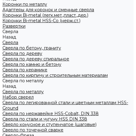
Коронки по металлу
Адаптеры для коронок и сменные сверла
Коронки Bi-metal (легк.мет.,пласт.,дер.)
Коронки Bi-metal HSS-Co (нерж.ст.)
Развертки
Сверла
Назад
Сверла
Сверла по бетону, граниту
Сверла по дереву
Сверла по дереву спиральное
Сверла по камню и бетону
Сверла по керамике
Сверла по кирпичу и строительным материалам
Сверла по металлу
Назад
Сверла по металлу
Набор сверел
Сверла по легированной стали и цветным металлам HSS-
Ground
Сверла по нержавейке HSS-Cobalt, DIN 338
Сверла по стали и чугуну HSS DIN 338
Сверло конусное и ступенчатое (шаговые)
Сверло по точечной сварке
Сверло-Фреза