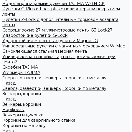
Водонепроницаемые рулетки TAJIMA W-THICK
Рулетки G-Plus и Lock-plus с полиэстерным покрытием
ленты
Рулетки Z-Lock с дополнительным тормозом возврата
ленты
Сверхширокие 27 миллиметровые ленты G3 Lock27
Ударостойкие рулетки G-Lock
Ударостойкие магнитные рулетки Magnet-G
Универсальные рулетки с магнитным основанием W-Mag
Самоклеющаяся стальная мерная лента
Универсальная линейка Tajima с противоскользящей
лентой
Скребки TAJIMA
Угломеры TAJIMA
Сверла, развертки, зенкеры, коронки по металлу
Назад
Сверла, развертки, зенкеры, коронки по металлу
Зенкеры, коронки
Назад
Зенкеры, коронки
Борфрезы
Зенкеры и циковки
Коронки для сверлильного станка
Коронки по металлу
Назад