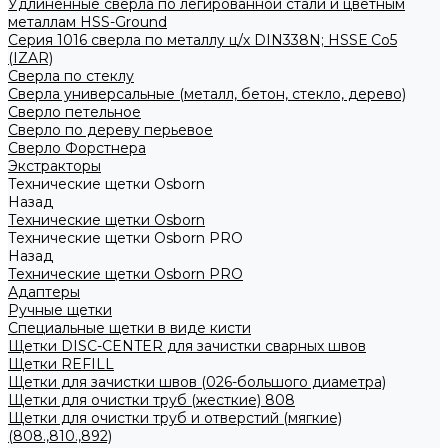
Удлиненные сверла по легированной стали и цветным
металлам HSS-Ground
Серия 1016 сверла по металлу ц/х DIN338N; HSSЕ Со5
(IZAR)
Сверла по стеклу
Сверла универсальные (металл, бетон, стекло, дерево)
Сверло петельное
Сверло по дереву перьевое
Сверло Форстнера
Экстракторы
Технические щетки Osborn
Назад
Технические щетки Osborn
Технические щетки Osborn PRO
Назад
Технические щетки Osborn PRO
Адаптеры
Ручные щетки
Специальные щетки в виде кисти
Щетки DISC-CENTER для зачистки сварных швов
Щетки REFILL
Щетки для зачистки швов (026-большого диаметра)
Щетки для очистки труб (жесткие) 808
Щетки для очистки труб и отверстий (мягкие)
(808.,810.,892)