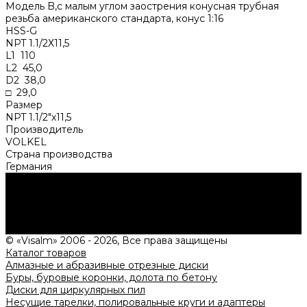
Модель B,с малым углом заострения конусная трубная
резьба американского стандарта, конус 1:16
HSS-G
NPT 1.1/2Х11,5
L1 110
L2 45,0
D2 38,0
□ 29,0
Размер
NPT 1.1/2"х11,5
Производитель
VOLKEL
Страна производства
Германия
Нужна консультация?
Подробно расскажем о наших услугах, видах работ и
типовых проектах, рассчитаем стоимость и подготовим
индивидуальное предложение!
Задать вопрос
© «Visalm» 2006 - 2026, Все права защищены
Каталог товаров
Алмазные и абразивные отрезные диски
Буры, буровые коронки, долота по бетону
Диски для циркулярных пил
Несущие тарелки, полировальные круги и адаптеры