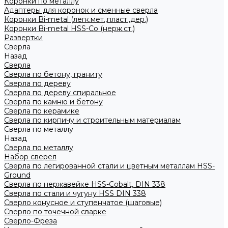
Коронки по металлу
Адаптеры для коронок и сменные сверла
Коронки Bi-metal (легк.мет.,пласт.,дер.)
Коронки Bi-metal HSS-Co (нерж.ст.)
Развертки
Сверла
Назад
Сверла
Сверла по бетону, граниту
Сверла по дереву
Сверла по дереву спиральное
Сверла по камню и бетону
Сверла по керамике
Сверла по кирпичу и строительным материалам
Сверла по металлу
Назад
Сверла по металлу
Набор сверел
Сверла по легированной стали и цветным металлам HSS-
Ground
Сверла по нержавейке HSS-Cobalt, DIN 338
Сверла по стали и чугуну HSS DIN 338
Сверло конусное и ступенчатое (шаговые)
Сверло по точечной сварке
Сверло-Фреза