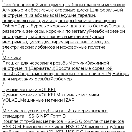
Резьбонарезной инструмент, наборы плашек и метчиков
Алмазные и абразивные отрезные диски
Шлифовальный
инструмент из абразивов
Несущие тарелки,
полировальные круги и адаптеры
Технические щетки
Osborn
Буры, буровые коронки, долота по бетону
Сверла,
развертки, зенкеры, коронки по металлу
Резьбонарезной
инструмент, наборы плашек и метчиков
Ручной
инструмент
Диски для циркулярных пил
Пилки для
электрических лобзиков и ножовочные полотна
/
Метчики
Плашки для нарезания резьбы
Метчики
Зажимной
инструмент (Держатели)
Восстановление сорваной
резьбы
Сверла, метчики, зенкеры с хвостовиком 1/4;
Наборы
для нарезания резьбы
Резбомер
/
Ручные метчики VOLKEL
Ручные метчики VOLKEL
Машинные метчики
VOLKEL
Машинные метчики IZAR
/
Метчик конусная трубная резьба американского
стандарта HSS-G NPT Form B
Комплект трубных метчиков HSS-G G
Комплект метчиков
HSS-G Mf
Комплект метчиков HSS-G M
Комплект трубных