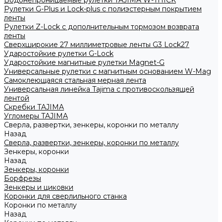
Водонепроницаемые рулетки TAJIMA W-THICK
Рулетки G-Plus и Lock-plus с полиэстерным покрытием
ленты
Рулетки Z-Lock с дополнительным тормозом возврата
ленты
Сверхширокие 27 миллиметровые ленты G3 Lock27
Ударостойкие рулетки G-Lock
Ударостойкие магнитные рулетки Magnet-G
Универсальные рулетки с магнитным основанием W-Mag
Самоклеющаяся стальная мерная лента
Универсальная линейка Tajima с противоскользящей
лентой
Скребки TAJIMA
Угломеры TAJIMA
Сверла, развертки, зенкеры, коронки по металлу
Назад
Сверла, развертки, зенкеры, коронки по металлу
Зенкеры, коронки
Назад
Зенкеры, коронки
Борфрезы
Зенкеры и циковки
Коронки для сверлильного станка
Коронки по металлу
Назад