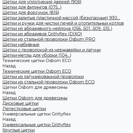
Щетки для уплотнения дверей (906)
Щетки для фитингов (075...)
Щетки для форсунок (816)
Щетки залитые пластичной массой (безопасные) 930...
Щетки и ручки для чистки печей и отопительных котлов
Щетки из абразивного нейлона (056..,501..,509..,515..)
Щетки из абразивов Grittyflex (DIXO)
Щетки из стальной проволоки Osborn PRO
Щетки набивные
Щетки с проволокой из нержавейки и латуни
Щетки-метлы для уборки (104...)
Технические щетки Osborn ЕСО
Назад
Технические щетки Osborn ЕСО
Щетки из латунированной проволоки
Щетки из стальной проволоки Osborn ECO
Щетки Osborn для древесины
Назад
Щетки Osborn для древесины
Дисковые щётки
Лепестковые щетки
Универсальные щетки Grittyflex
Назад
Универсальные щетки Grittyflex
Круглые щетки