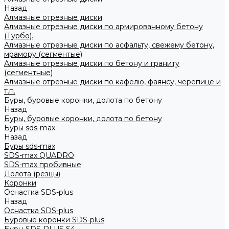
Назад
Алмазные отрезные диски
Алмазные отрезные диски по армированному бетону
(Турбо).
Алмазные отрезные диски по асфальту, свежему бетону,
мрамору (сегментые)
Алмазные отрезные диски по бетону и граниту
(сегментные)
Алмазные отрезные диски по кафелю, фаянсу, черепице и
т.п.
Буры, буровые коронки, долота по бетону
Назад
Буры, буровые коронки, долота по бетону
Буры sds-max
Назад
Буры sds-max
SDS-max QUADRO
SDS-max пробивные
Долота (резцы)
Коронки
Оснастка SDS-plus
Назад
Оснастка SDS-plus
Буровые коронки SDS-plus