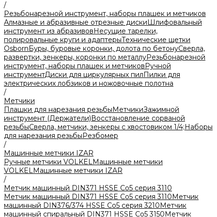
/
Резьбонарезной инструмент, наборы плашек и метчиков
Алмазные и абразивные отрезные диски
Шлифовальный
инструмент из абразивов
Несущие тарелки,
полировальные круги и адаптеры
Технические щетки
Osborn
Буры, буровые коронки, долота по бетону
Сверла,
развертки, зенкеры, коронки по металлу
Резьбонарезной
инструмент, наборы плашек и метчиков
Ручной
инструмент
Диски для циркулярных пил
Пилки для
электрических лобзиков и ножовочные полотна
/
Метчики
Плашки для нарезания резьбы
Метчики
Зажимной
инструмент (Держатели)
Восстановление сорваной
резьбы
Сверла, метчики, зенкеры с хвостовиком 1/4;
Наборы
для нарезания резьбы
Резбомер
/
Машинные метчики IZAR
Ручные метчики VOLKEL
Машинные метчики
VOLKEL
Машинные метчики IZAR
/
Метчик машинный DIN371 HSSE Co5 серия 3110
Метчик машинный DIN371 HSSE Co5 серия 3110
Метчик
машинный DIN376/374 HSSE Co5 серия 3210
Метчик
машинный спиральный DIN371 HSSE Co5 3150
Метчик