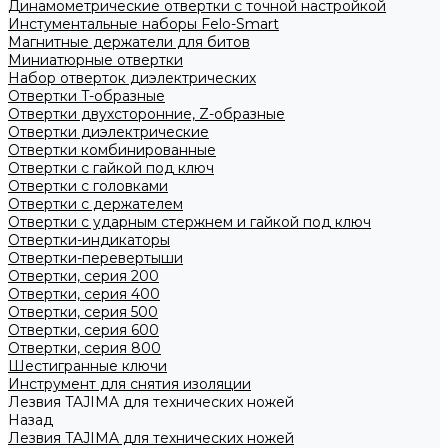
Динамометрические отвертки с точной настройкой
Инстументальные наборы Felo-Smart
Магнитные держатели для битов
Миниатюрные отвертки
Набор отверток диэлектрических
Отвертки T-образные
Отвертки двухсторонние, Z-образные
Отвертки диэлектрические
Отвертки комбинированные
Отвертки с гайкой под ключ
Отвертки с головками
Отвертки с держателем
Отвертки с ударным стержнем и гайкой под ключ
Отвертки-индикаторы
Отвертки-перевертыши
Отвертки, серия 200
Отвертки, серия 400
Отвертки, серия 500
Отвертки, серия 600
Отвертки, серия 800
Шестигранные ключи
Инструмент для снятия изоляции
Лезвия TAJIMA для технических ножей
Назад
Лезвия TAJIMA для технических ножей