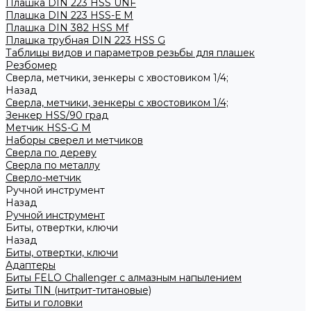
Плашка DIN 223 HSS UNF
Плашка DIN 223 HSS-Е M
Плашка DIN 382 HSS Mf
Плашка трубная DIN 223 HSS G
Таблицы видов и параметров резьбы для плашек
Резбомер
Сверла, метчики, зенкеры с хвостовиком 1/4;
Назад
Сверла, метчики, зенкеры с хвостовиком 1/4;
Зенкер HSS/90 град
Метчик HSS-G М
Наборы сверел и метчиков
Сверла по дереву
Сверла по металлу
Сверло-метчик
Ручной инструмент
Назад
Ручной инструмент
Биты, отвертки, ключи
Назад
Биты, отвертки, ключи
Адаптеры
Биты FELO Challenger с алмазным напылением
Биты TIN (нитрит-титановые)
Биты и головки