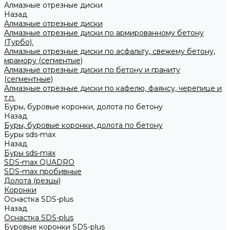
Алмазные отрезные диски
Назад
Алмазные отрезные диски
Алмазные отрезные диски по армированному бетону
(Турбо).
Алмазные отрезные диски по асфальту, свежему бетону,
мрамору (сегментые)
Алмазные отрезные диски по бетону и граниту
(сегментные)
Алмазные отрезные диски по кафелю, фаянсу, черепице и
т.п.
Буры, буровые коронки, долота по бетону
Назад
Буры, буровые коронки, долота по бетону
Буры sds-max
Назад
Буры sds-max
SDS-max QUADRO
SDS-max пробивные
Долота (резцы)
Коронки
Оснастка SDS-plus
Назад
Оснастка SDS-plus
Буровые коронки SDS-plus