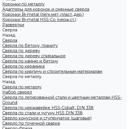
Коронки по металлу
Адаптеры для коронок и сменные сверла
Коронки Bi-metal (легк.мет.,пласт.,дер.)
Коронки Bi-metal HSS-Co (нерж.ст.)
Развертки
Сверла
Назад
Сверла
Сверла по бетону, граниту
Сверла по дереву
Сверла по дереву спиральное
Сверла по камню и бетону
Сверла по керамике
Сверла по кирпичу и строительным материалам
Сверла по металлу
Назад
Сверла по металлу
Набор сверел
Сверла по легированной стали и цветным металлам HSS-
Ground
Сверла по нержавейке HSS-Cobalt, DIN 338
Сверла по стали и чугуну HSS DIN 338
Сверло конусное и ступенчатое (шаговые)
Сверло по точечной сварке
Сверло-Фреза