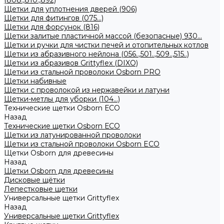
(808.,810.,892)
Щетки для уплотнения дверей (906)
Щетки для фитингов (075...)
Щетки для форсунок (816)
Щетки залитые пластичной массой (безопасные) 930...
Щетки и ручки для чистки печей и отопительных котлов
Щетки из абразивного нейлона (056..,501..,509..,515..)
Щетки из абразивов Grittyflex (DIXO)
Щетки из стальной проволоки Osborn PRO
Щетки набивные
Щетки с проволокой из нержавейки и латуни
Щетки-метлы для уборки (104...)
Технические щетки Osborn ЕСО
Назад
Технические щетки Osborn ЕСО
Щетки из латунированной проволоки
Щетки из стальной проволоки Osborn ECO
Щетки Osborn для древесины
Назад
Щетки Osborn для древесины
Дисковые щётки
Лепестковые щетки
Универсальные щетки Grittyflex
Назад
Универсальные щетки Grittyflex