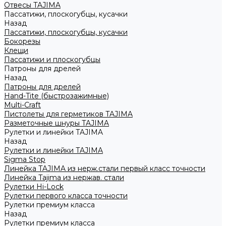
Отвесы TAJIMA
Пассатижи, плоскогубцы, кусачки
Назад
Пассатижи, плоскогубцы, кусачки
Бокорезы
Клещи
Пассатижи и плоскогубцы
Патроны для дрелей
Назад
Патроны для дрелей
Hand-Tite (быстрозажимные)
Multi-Craft
Пистолеты для герметиков TAJIMA
Разметочные шнуры TAJIMA
Рулетки и линейки TAJIMA
Назад
Рулетки и линейки TAJIMA
Sigma Stop
Линейка TAJIMA из нерж.стали первый класс точности
Линейка Tajima из нержав. стали
Рулетки Hi-Lock
Рулетки первого класса точности
Рулетки премиум класса
Назад
Рулетки премиум класса