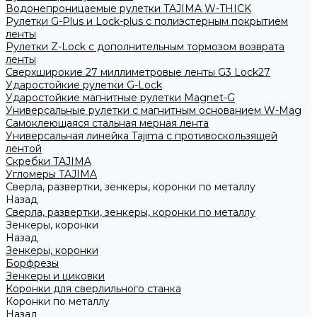
Водонепроницаемые рулетки TAJIMA W-THICK
Рулетки G-Plus и Lock-plus с полиэстерным покрытием
ленты
Рулетки Z-Lock с дополнительным тормозом возврата
ленты
Сверхширокие 27 миллиметровые ленты G3 Lock27
Ударостойкие рулетки G-Lock
Ударостойкие магнитные рулетки Magnet-G
Универсальные рулетки с магнитным основанием W-Mag
Самоклеющаяся стальная мерная лента
Универсальная линейка Tajima с противоскользящей
лентой
Скребки TAJIMA
Угломеры TAJIMA
Сверла, развертки, зенкеры, коронки по металлу
Назад
Сверла, развертки, зенкеры, коронки по металлу
Зенкеры, коронки
Назад
Зенкеры, коронки
Борфрезы
Зенкеры и циковки
Коронки для сверлильного станка
Коронки по металлу
Назад