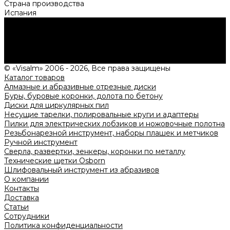
Страна производства
Испания
Нужна консультация?
Подробно расскажем о наших услугах, видах работ и
типовых проектах, рассчитаем стоимость и подготовим
индивидуальное предложение!
Задать вопрос
© «Visalm» 2006 - 2026, Все права защищены
Каталог товаров
Алмазные и абразивные отрезные диски
Буры, буровые коронки, долота по бетону
Диски для циркулярных пил
Несущие тарелки, полировальные круги и адаптеры
Пилки для электрических лобзиков и ножовочные полотна
Резьбонарезной инструмент, наборы плашек и метчиков
Ручной инструмент
Сверла, развертки, зенкеры, коронки по металлу
Технические щетки Osborn
Шлифовальный инструмент из абразивов
О компании
Контакты
Доставка
Статьи
Сотрудники
Политика конфиденциальности