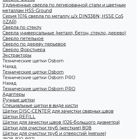
Удлиненные сверла по легированной стали и цветным
металлам HSS-Ground
Серия 1016 сверла по металлу ц/х DIN338N; HSSЕ Со5
(IZAR)
Сверла по стеклу
Сверла универсальные (металл, бетон, стекло, дерево)
Сверло петельное
Сверло по дереву перьевое
Сверло Форстнера
Экстракторы
Технические щетки Osborn
Назад
Технические щетки Osborn
Технические щетки Osborn PRO
Назад
Технические щетки Osborn PRO
Адаптеры
Ручные щетки
Специальные щетки в виде кисти
Щетки DISC-CENTER для зачистки сварных швов
Щетки REFILL
Щетки для зачистки швов (026-большого диаметра)
Щетки для очистки труб (жесткие) 808
Щетки для очистки труб и отверстий (мягкие)