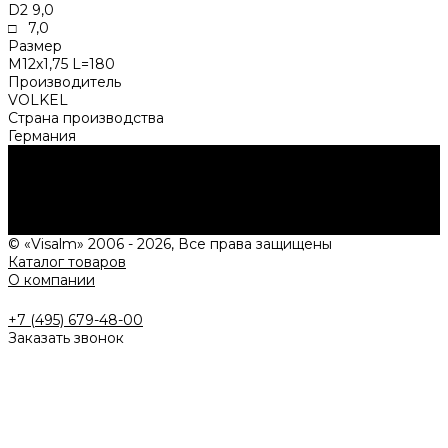
D2 9,0
□ 7,0
Размер
M12x1,75 L=180
Производитель
VOLKEL
Страна производства
Германия
Нужна консультация?
Подробно расскажем о наших услугах, видах работ и
типовых проектах, рассчитаем стоимость и подготовим
индивидуальное предложение!
Задать вопрос
© «Visalm» 2006 - 2026, Все права защищены
Каталог товаров
О компании
+7 (495) 679-48-00
Заказать звонок