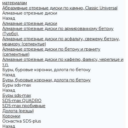
материалам
Абразивные отрезные диски по камню, Classic Universal
Алмазные отрезные диски
Назад
Алмазные отрезные диски
Алмазные отрезные диски по армированному бетону
(Турбо).
Алмазные отрезные диски по асфальту, свежему бетону,
мрамору (сегментые)
Алмазные отрезные диски по бетону и граниту
(сегментные)
Алмазные отрезные диски по кафелю, фаянсу, черепице и
т.п.
Буры, буровые коронки, долота по бетону
Назад
Буры, буровые коронки, долота по бетону
Буры sds-max
Назад
Буры sds-max
SDS-max QUADRO
SDS-max пробивные
Долота (резцы)
Коронки
Оснастка SDS-plus
Назад