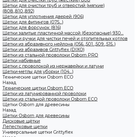
Щетки для очистки труб (жесткие) 808
Щетки для очистки труб и отверстий (мягкие)
(808.,810.,892)
Щетки для уплотнения дверей (906)
Щетки для фитингов (075...)
Щетки для форсунок (816)
Щетки залитые пластичной массой (безопасные) 930...
Щетки и ручки для чистки печей и отопительных котлов
Щетки из абразивного нейлона (056..,501..,509..,515..)
Щетки из абразивов Grittyflex (DIXO)
Щетки из стальной проволоки Osborn PRO
Щетки набивные
Щетки с проволокой из нержавейки и латуни
Щетки-метлы для уборки (104...)
Технические щетки Osborn ЕСО
Назад
Технические щетки Osborn ЕСО
Щетки из латунированной проволоки
Щетки из стальной проволоки Osborn ECO
Щетки Osborn для древесины
Назад
Щетки Osborn для древесины
Дисковые щётки
Лепестковые щетки
Универсальные щетки Grittyflex