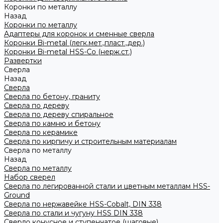
Коронки по металлу
Назад
Коронки по металлу
Адаптеры для коронок и сменные сверла
Коронки Bi-metal (легк.мет.,пласт.,дер.)
Коронки Bi-metal HSS-Co (нерж.ст.)
Развертки
Сверла
Назад
Сверла
Сверла по бетону, граниту
Сверла по дереву
Сверла по дереву спиральное
Сверла по камню и бетону
Сверла по керамике
Сверла по кирпичу и строительным материалам
Сверла по металлу
Назад
Сверла по металлу
Набор сверел
Сверла по легированной стали и цветным металлам HSS-
Ground
Сверла по нержавейке HSS-Cobalt, DIN 338
Сверла по стали и чугуну HSS DIN 338
Сверло конусное и ступенчатое (шаговые)