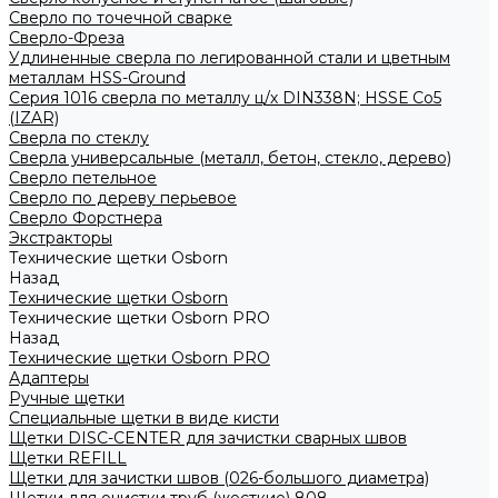
Сверло по точечной сварке
Сверло-Фреза
Удлиненные сверла по легированной стали и цветным
металлам HSS-Ground
Серия 1016 сверла по металлу ц/х DIN338N; HSSЕ Со5
(IZAR)
Сверла по стеклу
Сверла универсальные (металл, бетон, стекло, дерево)
Сверло петельное
Сверло по дереву перьевое
Сверло Форстнера
Экстракторы
Технические щетки Osborn
Назад
Технические щетки Osborn
Технические щетки Osborn PRO
Назад
Технические щетки Osborn PRO
Адаптеры
Ручные щетки
Специальные щетки в виде кисти
Щетки DISC-CENTER для зачистки сварных швов
Щетки REFILL
Щетки для зачистки швов (026-большого диаметра)