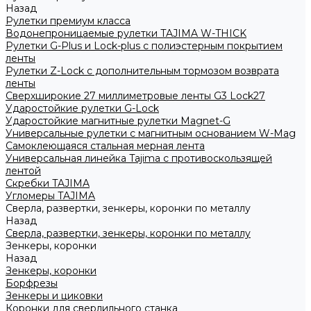
Назад
Рулетки премиум класса
Водонепроницаемые рулетки TAJIMA W-THICK
Рулетки G-Plus и Lock-plus с полиэстерным покрытием
ленты
Рулетки Z-Lock с дополнительным тормозом возврата
ленты
Сверхширокие 27 миллиметровые ленты G3 Lock27
Ударостойкие рулетки G-Lock
Ударостойкие магнитные рулетки Magnet-G
Универсальные рулетки с магнитным основанием W-Mag
Самоклеющаяся стальная мерная лента
Универсальная линейка Tajima с противоскользящей
лентой
Скребки TAJIMA
Угломеры TAJIMA
Сверла, развертки, зенкеры, коронки по металлу
Назад
Сверла, развертки, зенкеры, коронки по металлу
Зенкеры, коронки
Назад
Зенкеры, коронки
Борфрезы
Зенкеры и циковки
Коронки для сверлильного станка