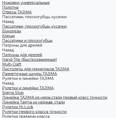
Ножовки универсальные
Полотна
Отвесы TAJIMA
Пассатижи, плоскогубцы, кусачки
Назад
Пассатижи, плоскогубцы, кусачки
Бокорезы
Клещи
Пассатижи и плоскогубцы
Патроны для дрелей
Назад
Патроны для дрелей
Hand-Tite (быстрозажимные)
Multi-Craft
Пистолеты для герметиков TAJIMA
Разметочные шнуры TAJIMA
Рулетки и линейки TAJIMA
Назад
Рулетки и линейки TAJIMA
Sigma Stop
Линейка TAJIMA из нерж.стали первый класс точности
Линейка Tajima из нержав. стали
Рулетки Hi-Lock
Рулетки первого класса точности
Рулетки премиум класса