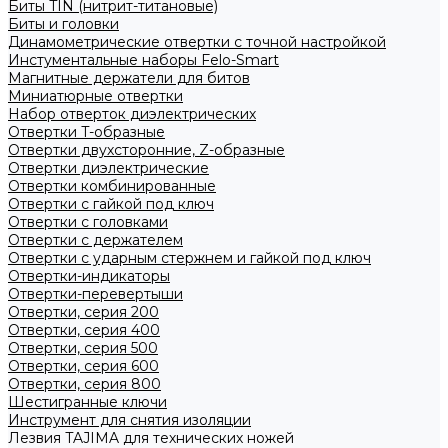
Биты TIN (нитрит-титановые)
Биты и головки
Динамометрические отвертки с точной настройкой
Инстументальные наборы Felo-Smart
Магнитные держатели для битов
Миниатюрные отвертки
Набор отверток диэлектрических
Отвертки T-образные
Отвертки двухсторонние, Z-образные
Отвертки диэлектрические
Отвертки комбинированные
Отвертки с гайкой под ключ
Отвертки с головками
Отвертки с держателем
Отвертки с ударным стержнем и гайкой под ключ
Отвертки-индикаторы
Отвертки-перевертыши
Отвертки, серия 200
Отвертки, серия 400
Отвертки, серия 500
Отвертки, серия 600
Отвертки, серия 800
Шестигранные ключи
Инструмент для снятия изоляции
Лезвия TAJIMA для технических ножей