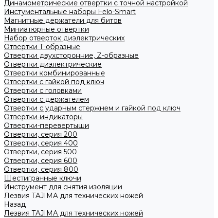
Динамометрические отвертки с точной настройкой
Инстументальные наборы Felo-Smart
Магнитные держатели для битов
Миниатюрные отвертки
Набор отверток диэлектрических
Отвертки T-образные
Отвертки двухсторонние, Z-образные
Отвертки диэлектрические
Отвертки комбинированные
Отвертки с гайкой под ключ
Отвертки с головками
Отвертки с держателем
Отвертки с ударным стержнем и гайкой под ключ
Отвертки-индикаторы
Отвертки-перевертыши
Отвертки, серия 200
Отвертки, серия 400
Отвертки, серия 500
Отвертки, серия 600
Отвертки, серия 800
Шестигранные ключи
Инструмент для снятия изоляции
Лезвия TAJIMA для технических ножей
Назад
Лезвия TAJIMA для технических ножей