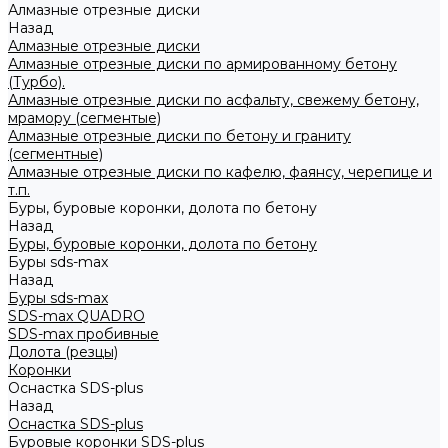
Алмазные отрезные диски
Назад
Алмазные отрезные диски
Алмазные отрезные диски по армированному бетону
(Турбо).
Алмазные отрезные диски по асфальту, свежему бетону,
мрамору (сегментые)
Алмазные отрезные диски по бетону и граниту
(сегментные)
Алмазные отрезные диски по кафелю, фаянсу, черепице и
т.п.
Буры, буровые коронки, долота по бетону
Назад
Буры, буровые коронки, долота по бетону
Буры sds-max
Назад
Буры sds-max
SDS-max QUADRO
SDS-max пробивные
Долота (резцы)
Коронки
Оснастка SDS-plus
Назад
Оснастка SDS-plus
Буровые коронки SDS-plus