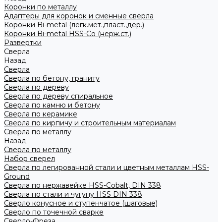
Коронки по металлу
Адаптеры для коронок и сменные сверла
Коронки Bi-metal (легк.мет.,пласт.,дер.)
Коронки Bi-metal HSS-Co (нерж.ст.)
Развертки
Сверла
Назад
Сверла
Сверла по бетону, граниту
Сверла по дереву
Сверла по дереву спиральное
Сверла по камню и бетону
Сверла по керамике
Сверла по кирпичу и строительным материалам
Сверла по металлу
Назад
Сверла по металлу
Набор сверел
Сверла по легированной стали и цветным металлам HSS-
Ground
Сверла по нержавейке HSS-Cobalt, DIN 338
Сверла по стали и чугуну HSS DIN 338
Сверло конусное и ступенчатое (шаговые)
Сверло по точечной сварке
Сверло-Фреза