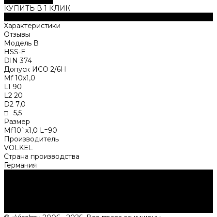
КУПИТЬ В 1 КЛИК
Описание
Характеристики
Отзывы
Модель В
HSS-Е
DIN 374
Допуск ИСО 2/6Н
Мf 10х1,0
L1 90
L2 20
D2 7,0
□ 5,5
Размер
Mf10`x1,0 L=90
Производитель
VOLKEL
Страна производства
Германия
Нужна консультация?
Подробно расскажем о наших услугах, видах работ и
типовых проектах, рассчитаем стоимость и подготовим
индивидуальное предложение!
Задать вопрос