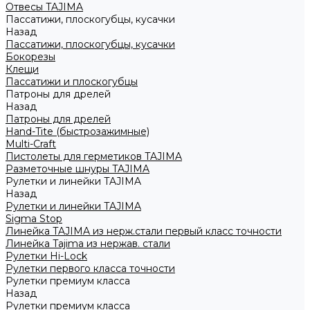
Отвесы TAJIMA
Пассатижи, плоскогубцы, кусачки
Назад
Пассатижи, плоскогубцы, кусачки
Бокорезы
Клещи
Пассатижи и плоскогубцы
Патроны для дрелей
Назад
Патроны для дрелей
Hand-Tite (быстрозажимные)
Multi-Craft
Пистолеты для герметиков TAJIMA
Разметочные шнуры TAJIMA
Рулетки и линейки TAJIMA
Назад
Рулетки и линейки TAJIMA
Sigma Stop
Линейка TAJIMA из нерж.стали первый класс точности
Линейка Tajima из нержав. стали
Рулетки Hi-Lock
Рулетки первого класса точности
Рулетки премиум класса
Назад
Рулетки премиум класса