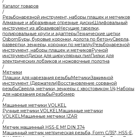
/
Каталог товаров
/
Резьбонарезной инструмент, наборы плашек и метчиков
Алмазные и абразивные отрезные диски
Шлифовальный
инструмент из абразивов
Несущие тарелки,
полировальные круги и адаптеры
Технические щетки
Osborn
Буры, буровые коронки, долота по бетону
Сверла,
развертки, зенкеры, коронки по металлу
Резьбонарезной
инструмент, наборы плашек и метчиков
Ручной
инструмент
Диски для циркулярных пил
Пилки для
электрических лобзиков и ножовочные полотна
/
Метчики
Плашки для нарезания резьбы
Метчики
Зажимной
инструмент (Держатели)
Восстановление сорваной
резьбы
Сверла, метчики, зенкеры с хвостовиком 1/4;
Наборы
для нарезания резьбы
Резбомер
/
Машинные метчики VOLKEL
Ручные метчики VOLKEL
Машинные метчики
VOLKEL
Машинные метчики IZAR
/
Метчик машинный HSS-Е Mf DIN 374
Машинный метчик метрическая резьба, Form С/35°, HSS-E,