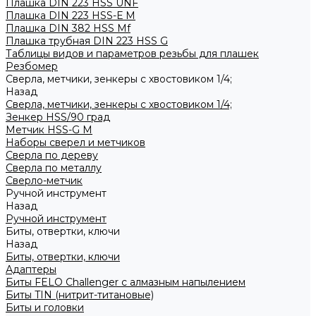
Плашка DIN 223 HSS UNF
Плашка DIN 223 HSS-Е M
Плашка DIN 382 HSS Mf
Плашка трубная DIN 223 HSS G
Таблицы видов и параметров резьбы для плашек
Резбомер
Сверла, метчики, зенкеры с хвостовиком 1/4;
Назад
Сверла, метчики, зенкеры с хвостовиком 1/4;
Зенкер HSS/90 град
Метчик HSS-G М
Наборы сверел и метчиков
Сверла по дереву
Сверла по металлу
Сверло-метчик
Ручной инструмент
Назад
Ручной инструмент
Биты, отвертки, ключи
Назад
Биты, отвертки, ключи
Адаптеры
Биты FELO Challenger с алмазным напылением
Биты TIN (нитрит-титановые)
Биты и головки