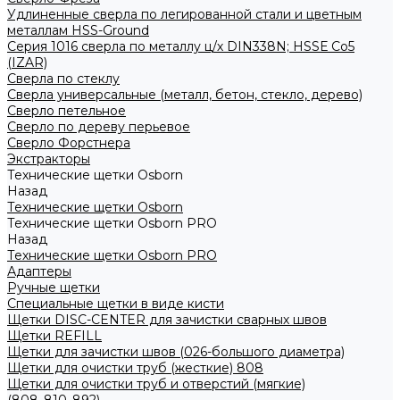
Удлиненные сверла по легированной стали и цветным
металлам HSS-Ground
Серия 1016 сверла по металлу ц/х DIN338N; HSSЕ Со5
(IZAR)
Сверла по стеклу
Сверла универсальные (металл, бетон, стекло, дерево)
Сверло петельное
Сверло по дереву перьевое
Сверло Форстнера
Экстракторы
Технические щетки Osborn
Назад
Технические щетки Osborn
Технические щетки Osborn PRO
Назад
Технические щетки Osborn PRO
Адаптеры
Ручные щетки
Специальные щетки в виде кисти
Щетки DISC-CENTER для зачистки сварных швов
Щетки REFILL
Щетки для зачистки швов (026-большого диаметра)
Щетки для очистки труб (жесткие) 808
Щетки для очистки труб и отверстий (мягкие)