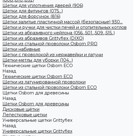
(808.,810.,892)
Щетки для уплотнения дверей (906)
Щетки для фитингов (075...)
Щетки для форсунок (816)
Щетки залитые пластичной массой (безопасные) 930...
Щетки и ручки для чистки печей и отопительных котлов
Щетки из абразивного нейлона (056..,501..,509..,515..)
Щетки из абразивов Grittyflex (DIXO)
Щетки из стальной проволоки Osborn PRO
Щетки набивные
Щетки с проволокой из нержавейки и латуни
Щетки-метлы для уборки (104...)
Технические щетки Osborn ЕСО
Назад
Технические щетки Osborn ЕСО
Щетки из латунированной проволоки
Щетки из стальной проволоки Osborn ECO
Щетки Osborn для древесины
Назад
Щетки Osborn для древесины
Дисковые щётки
Лепестковые щетки
Универсальные щетки Grittyflex
Назад
Универсальные щетки Grittyflex