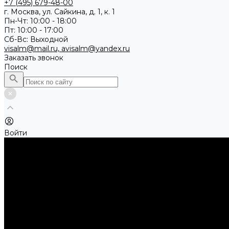
+7 (495) 679-48-00
г. Москва, ул. Сайкина, д. 1, к. 1
Пн-Чт: 10:00 - 18:00
Пт: 10:00 - 17:00
Сб-Вс: Выходной
visalm@mail.ru, avisalm@yandex.ru
Заказать звонок
Поиск
Войти
Каталог товаров
Алмазные и абразивные отрезные диски
Абразивные диски по металлу
Абразивные отрезные диски по камню и асфальту
Алмазные отрезные диски
Буры, буровые коронки, долота по бетону
Буры sds-max
Долота (резцы)
Коронки
Диски для циркулярных пил