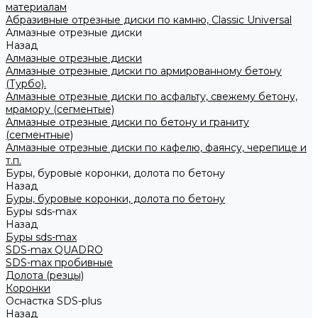
материалам
Абразивные отрезные диски по камню, Classic Universal
Алмазные отрезные диски
Назад
Алмазные отрезные диски
Алмазные отрезные диски по армированному бетону
(Турбо).
Алмазные отрезные диски по асфальту, свежему бетону,
мрамору (сегментые)
Алмазные отрезные диски по бетону и граниту
(сегментные)
Алмазные отрезные диски по кафелю, фаянсу, черепице и
т.п.
Буры, буровые коронки, долота по бетону
Назад
Буры, буровые коронки, долота по бетону
Буры sds-max
Назад
Буры sds-max
SDS-max QUADRO
SDS-max пробивные
Долота (резцы)
Коронки
Оснастка SDS-plus
Назад