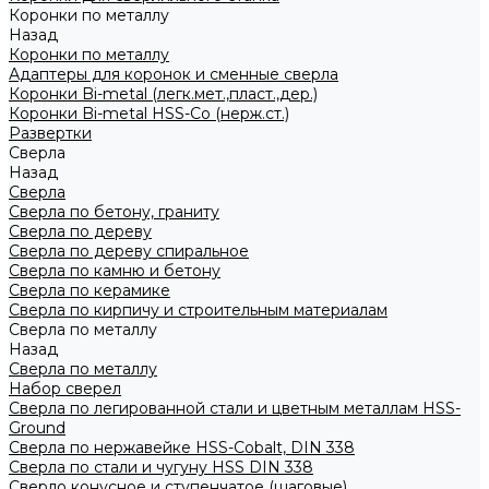
Коронки по металлу
Назад
Коронки по металлу
Адаптеры для коронок и сменные сверла
Коронки Bi-metal (легк.мет.,пласт.,дер.)
Коронки Bi-metal HSS-Co (нерж.ст.)
Развертки
Сверла
Назад
Сверла
Сверла по бетону, граниту
Сверла по дереву
Сверла по дереву спиральное
Сверла по камню и бетону
Сверла по керамике
Сверла по кирпичу и строительным материалам
Сверла по металлу
Назад
Сверла по металлу
Набор сверел
Сверла по легированной стали и цветным металлам HSS-
Ground
Сверла по нержавейке HSS-Cobalt, DIN 338
Сверла по стали и чугуну HSS DIN 338
Сверло конусное и ступенчатое (шаговые)