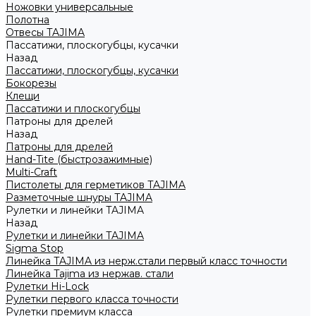
Ножовки универсальные
Полотна
Отвесы TAJIMA
Пассатижи, плоскогубцы, кусачки
Назад
Пассатижи, плоскогубцы, кусачки
Бокорезы
Клещи
Пассатижи и плоскогубцы
Патроны для дрелей
Назад
Патроны для дрелей
Hand-Tite (быстрозажимные)
Multi-Craft
Пистолеты для герметиков TAJIMA
Разметочные шнуры TAJIMA
Рулетки и линейки TAJIMA
Назад
Рулетки и линейки TAJIMA
Sigma Stop
Линейка TAJIMA из нерж.стали первый класс точности
Линейка Tajima из нержав. стали
Рулетки Hi-Lock
Рулетки первого класса точности
Рулетки премиум класса