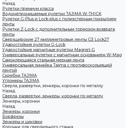
Назад
Рулетки премиум класса
Водонепроницаемые рулетки TAJIMA W-THICK
Рулетки G-Plus и Lock-plus с полиэстерным покрытием
ленты
Рулетки Z-Lock с дополнительным тормозом возврата
ленты
Сверхширокие 27 миллиметровые ленты G3 Lock27
Ударостойкие рулетки G-Lock
Ударостойкие магнитные рулетки Magnet-G
Универсальные рулетки с магнитным основанием W-Mag
Самоклеющаяся стальная мерная лента
Универсальная линейка Tajima с противоскользящей
лентой
Скребки TAJIMA
Угломеры TAJIMA
Сверла, развертки, зенкеры, коронки по металлу
Назад
Сверла, развертки, зенкеры, коронки по металлу
Зенкеры, коронки
Назад
Зенкеры, коронки
Борфрезы
Зенкеры и циковки
Коронки для сверлильного станка