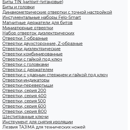
Биты TIN (нитрит-титановые)
Биты и головки
Динамометрические отвертки с точной настройкой
Инстументальные наборы Felo-Smart
Магнитные держатели для битов
Миниатюрные отвертки
Набор отверток диэлектрических
Отвертки T-образные
Отвертки двухсторонние, Z-образные
Отвертки диэлектрические
Отвертки комбинированные
Отвертки с гайкой под ключ
Отвертки с головками
Отвертки с держателем
Отвертки с ударным стержнем и гайкой под ключ
Отвертки-индикаторы
Отвертки-перевертыши
Отвертки, серия 200
Отвертки, серия 400
Отвертки, серия 500
Отвертки, серия 600
Отвертки, серия 800
Шестигранные ключи
Инструмент для снятия изоляции
Лезвия TAJIMA для технических ножей