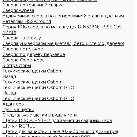
Сверло по точечной сварке
Сверло-Фреза
Удлиненные сверла по легированной стали и цветным
металлам HSS-Ground
Серия 1016 сверла по металлу ц/х DIN338N; HSSЕ Со5
(IZAR)
Сверла по стеклу
Сверла универсальные (металл, бетон, стекло, дерево)
Сверло петельное
Сверло по дереву перьевое
Сверло Форстнера
Экстракторы
Технические щетки Osborn
Назад
Технические щетки Osborn
Технические щетки Osborn PRO
Назад
Технические щетки Osborn PRO
Адаптеры
Ручные щетки
Специальные щетки в виде кисти
Щетки DISC-CENTER для зачистки сварных швов
Щетки REFILL
Щетки для зачистки швов (026-большого диаметра)