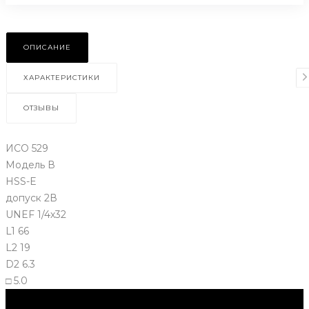
ОПИСАНИЕ
ХАРАКТЕРИСТИКИ
ОТЗЫВЫ
ИСО 529
Модель В
НSS-E
допуск 2В
UNEF 1/4х32
L1 66
L2 19
D2 6.3
□ 5.0
Нужна консультация?
Подробно расскажем о наших услугах, видах работ и