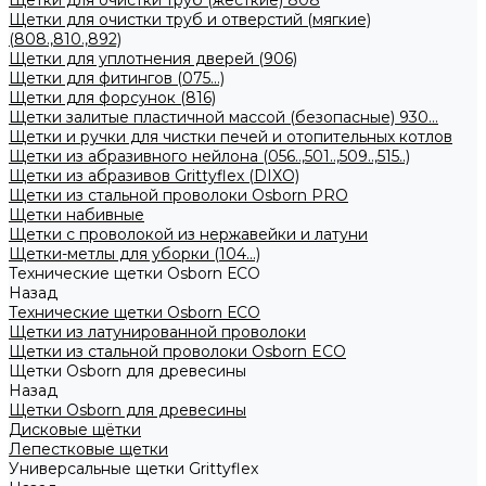
Щетки для очистки труб (жесткие) 808
Щетки для очистки труб и отверстий (мягкие)
(808.,810.,892)
Щетки для уплотнения дверей (906)
Щетки для фитингов (075...)
Щетки для форсунок (816)
Щетки залитые пластичной массой (безопасные) 930...
Щетки и ручки для чистки печей и отопительных котлов
Щетки из абразивного нейлона (056..,501..,509..,515..)
Щетки из абразивов Grittyflex (DIXO)
Щетки из стальной проволоки Osborn PRO
Щетки набивные
Щетки с проволокой из нержавейки и латуни
Щетки-метлы для уборки (104...)
Технические щетки Osborn ЕСО
Назад
Технические щетки Osborn ЕСО
Щетки из латунированной проволоки
Щетки из стальной проволоки Osborn ECO
Щетки Osborn для древесины
Назад
Щетки Osborn для древесины
Дисковые щётки
Лепестковые щетки
Универсальные щетки Grittyflex