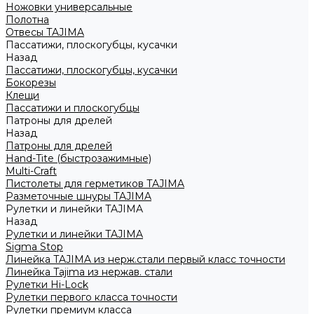
Ножовки универсальные
Полотна
Отвесы TAJIMA
Пассатижи, плоскогубцы, кусачки
Назад
Пассатижи, плоскогубцы, кусачки
Бокорезы
Клещи
Пассатижи и плоскогубцы
Патроны для дрелей
Назад
Патроны для дрелей
Hand-Tite (быстрозажимные)
Multi-Craft
Пистолеты для герметиков TAJIMA
Разметочные шнуры TAJIMA
Рулетки и линейки TAJIMA
Назад
Рулетки и линейки TAJIMA
Sigma Stop
Линейка TAJIMA из нерж.стали первый класс точности
Линейка Tajima из нержав. стали
Рулетки Hi-Lock
Рулетки первого класса точности
Рулетки премиум класса