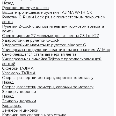
Назад
Рулетки премиум класса
Водонепроницаемые рулетки TAJIMA W-THICK
Рулетки G-Plus и Lock-plus с полиэстерным покрытием
ленты
Рулетки Z-Lock с дополнительным тормозом возврата
ленты
Сверхширокие 27 миллиметровые ленты G3 Lock27
Ударостойкие рулетки G-Lock
Ударостойкие магнитные рулетки Magnet-G
Универсальные рулетки с магнитным основанием W-Mag
Самоклеющаяся стальная мерная лента
Универсальная линейка Tajima с противоскользящей
лентой
Скребки TAJIMA
Угломеры TAJIMA
Сверла, развертки, зенкеры, коронки по металлу
Назад
Сверла, развертки, зенкеры, коронки по металлу
Зенкеры, коронки
Назад
Зенкеры, коронки
Борфрезы
Зенкеры и циковки
Коронки для сверлильного станка