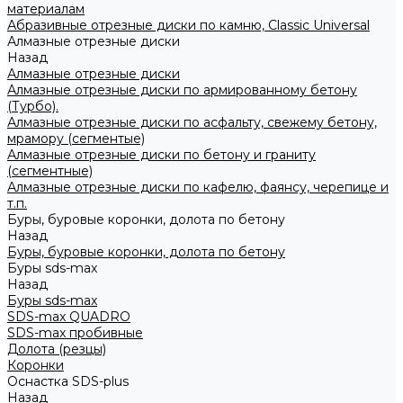
материалам
Абразивные отрезные диски по камню, Classic Universal
Алмазные отрезные диски
Назад
Алмазные отрезные диски
Алмазные отрезные диски по армированному бетону
(Турбо).
Алмазные отрезные диски по асфальту, свежему бетону,
мрамору (сегментые)
Алмазные отрезные диски по бетону и граниту
(сегментные)
Алмазные отрезные диски по кафелю, фаянсу, черепице и
т.п.
Буры, буровые коронки, долота по бетону
Назад
Буры, буровые коронки, долота по бетону
Буры sds-max
Назад
Буры sds-max
SDS-max QUADRO
SDS-max пробивные
Долота (резцы)
Коронки
Оснастка SDS-plus
Назад