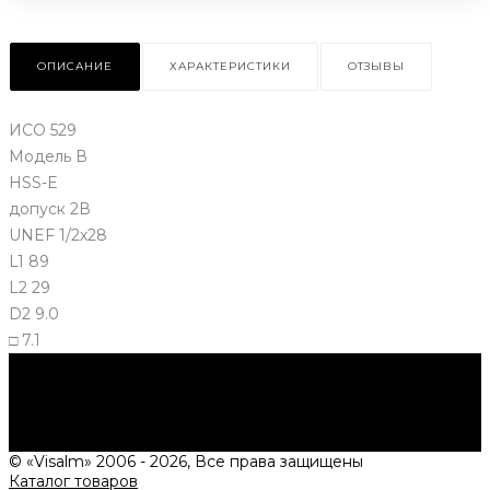
ОПИСАНИЕ
ХАРАКТЕРИСТИКИ
ОТЗЫВЫ
ИСО 529
Модель В
НSS-E
допуск 2В
UNEF 1/2х28
L1 89
L2 29
D2 9.0
□ 7.1
Нужна консультация?
Подробно расскажем о наших услугах, видах работ и
типовых проектах, рассчитаем стоимость и подготовим
индивидуальное предложение!
Задать вопрос
© «Visalm» 2006 - 2026, Все права защищены
Каталог товаров