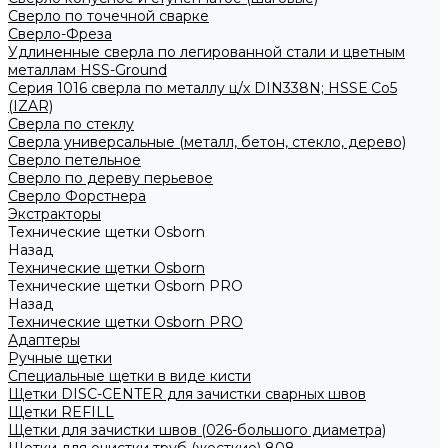
Сверло по точечной сварке
Сверло-Фреза
Удлиненные сверла по легированной стали и цветным
металлам HSS-Ground
Серия 1016 сверла по металлу ц/х DIN338N; HSSЕ Со5
(IZAR)
Сверла по стеклу
Сверла универсальные (металл, бетон, стекло, дерево)
Сверло петельное
Сверло по дереву перьевое
Сверло Форстнера
Экстракторы
Технические щетки Osborn
Назад
Технические щетки Osborn
Технические щетки Osborn PRO
Назад
Технические щетки Osborn PRO
Адаптеры
Ручные щетки
Специальные щетки в виде кисти
Щетки DISC-CENTER для зачистки сварных швов
Щетки REFILL
Щетки для зачистки швов (026-большого диаметра)