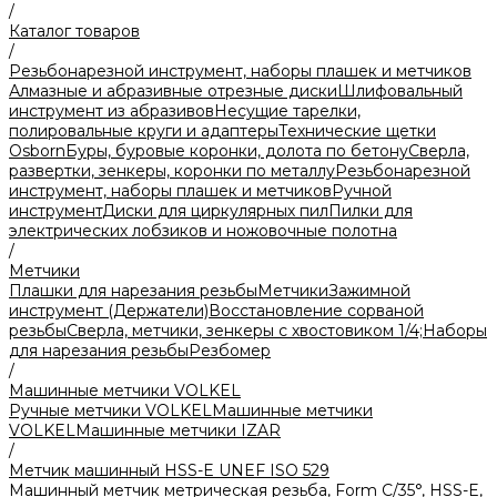
/
Каталог товаров
/
Резьбонарезной инструмент, наборы плашек и метчиков
Алмазные и абразивные отрезные диски
Шлифовальный
инструмент из абразивов
Несущие тарелки,
полировальные круги и адаптеры
Технические щетки
Osborn
Буры, буровые коронки, долота по бетону
Сверла,
развертки, зенкеры, коронки по металлу
Резьбонарезной
инструмент, наборы плашек и метчиков
Ручной
инструмент
Диски для циркулярных пил
Пилки для
электрических лобзиков и ножовочные полотна
/
Метчики
Плашки для нарезания резьбы
Метчики
Зажимной
инструмент (Держатели)
Восстановление сорваной
резьбы
Сверла, метчики, зенкеры с хвостовиком 1/4;
Наборы
для нарезания резьбы
Резбомер
/
Машинные метчики VOLKEL
Ручные метчики VOLKEL
Машинные метчики
VOLKEL
Машинные метчики IZAR
/
Метчик машинный HSS-E UNEF ISO 529
Машинный метчик метрическая резьба, Form С/35°, HSS-E,