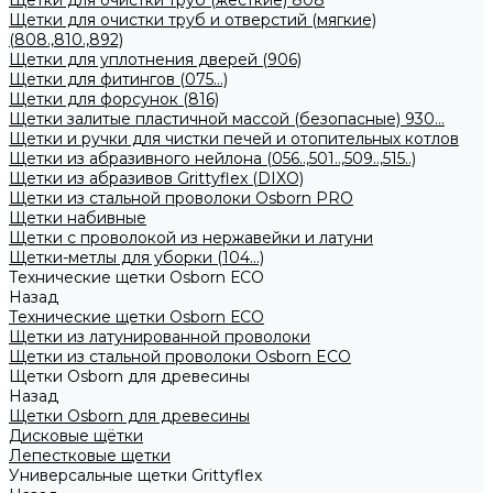
Щетки для очистки труб (жесткие) 808
Щетки для очистки труб и отверстий (мягкие)
(808.,810.,892)
Щетки для уплотнения дверей (906)
Щетки для фитингов (075...)
Щетки для форсунок (816)
Щетки залитые пластичной массой (безопасные) 930...
Щетки и ручки для чистки печей и отопительных котлов
Щетки из абразивного нейлона (056..,501..,509..,515..)
Щетки из абразивов Grittyflex (DIXO)
Щетки из стальной проволоки Osborn PRO
Щетки набивные
Щетки с проволокой из нержавейки и латуни
Щетки-метлы для уборки (104...)
Технические щетки Osborn ЕСО
Назад
Технические щетки Osborn ЕСО
Щетки из латунированной проволоки
Щетки из стальной проволоки Osborn ECO
Щетки Osborn для древесины
Назад
Щетки Osborn для древесины
Дисковые щётки
Лепестковые щетки
Универсальные щетки Grittyflex