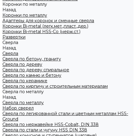
Коронки по металлу
Назад
Коронки по металлу
Адаптеры для коронок и сменные сверла
Коронки Bi-metal (легк.мет.,пласт.,дер.)
Коронки Bi-metal HSS-Co (нерж.ст.)
Развертки
Сверла
Назад
Сверла
Сверла по бетону, граниту
Сверла по дереву
Сверла по дереву спиральное
Сверла по камню и бетону
Сверла по керамике
Сверла по кирпичу и строительным материалам
Сверла по металлу
Назад
Сверла по металлу
Набор сверел
Сверла по легированной стали и цветным металлам HSS-
Ground
Сверла по нержавейке HSS-Cobalt, DIN 338
Сверла по стали и чугуну HSS DIN 338
Сверло конусное и ступенчатое (шаговые)