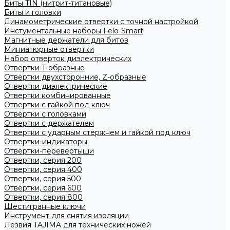
Биты TIN (нитрит-титановые)
Биты и головки
Динамометрические отвертки с точной настройкой
Инстументальные наборы Felo-Smart
Магнитные держатели для битов
Миниатюрные отвертки
Набор отверток диэлектрических
Отвертки T-образные
Отвертки двухсторонние, Z-образные
Отвертки диэлектрические
Отвертки комбинированные
Отвертки с гайкой под ключ
Отвертки с головками
Отвертки с держателем
Отвертки с ударным стержнем и гайкой под ключ
Отвертки-индикаторы
Отвертки-перевертыши
Отвертки, серия 200
Отвертки, серия 400
Отвертки, серия 500
Отвертки, серия 600
Отвертки, серия 800
Шестигранные ключи
Инструмент для снятия изоляции
Лезвия TAJIMA для технических ножей