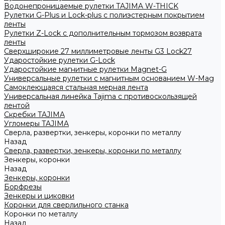
Водонепроницаемые рулетки TAJIMA W-THICK
Рулетки G-Plus и Lock-plus с полиэстерным покрытием
ленты
Рулетки Z-Lock с дополнительным тормозом возврата
ленты
Сверхширокие 27 миллиметровые ленты G3 Lock27
Ударостойкие рулетки G-Lock
Ударостойкие магнитные рулетки Magnet-G
Универсальные рулетки с магнитным основанием W-Mag
Самоклеющаяся стальная мерная лента
Универсальная линейка Tajima с противоскользящей
лентой
Скребки TAJIMA
Угломеры TAJIMA
Сверла, развертки, зенкеры, коронки по металлу
Назад
Сверла, развертки, зенкеры, коронки по металлу
Зенкеры, коронки
Назад
Зенкеры, коронки
Борфрезы
Зенкеры и циковки
Коронки для сверлильного станка
Коронки по металлу
Назад