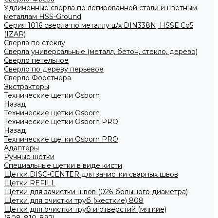
Удлиненные сверла по легированной стали и цветным
металлам HSS-Ground
Серия 1016 сверла по металлу ц/х DIN338N; HSSЕ Со5
(IZAR)
Сверла по стеклу
Сверла универсальные (металл, бетон, стекло, дерево)
Сверло петельное
Сверло по дереву перьевое
Сверло Форстнера
Экстракторы
Технические щетки Osborn
Назад
Технические щетки Osborn
Технические щетки Osborn PRO
Назад
Технические щетки Osborn PRO
Адаптеры
Ручные щетки
Специальные щетки в виде кисти
Щетки DISC-CENTER для зачистки сварных швов
Щетки REFILL
Щетки для зачистки швов (026-большого диаметра)
Щетки для очистки труб (жесткие) 808
Щетки для очистки труб и отверстий (мягкие)