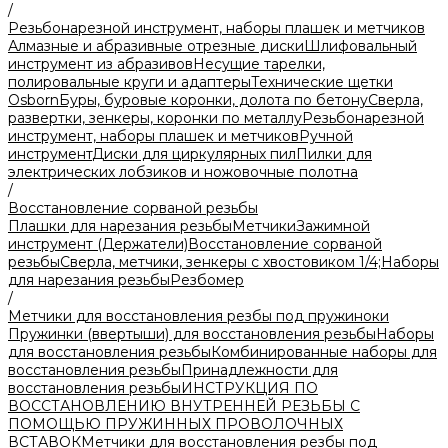
/
Резьбонарезной инструмент, наборы плашек и метчиков
Алмазные и абразивные отрезные диски
Шлифовальный
инструмент из абразивов
Несущие тарелки,
полировальные круги и адаптеры
Технические щетки
Osborn
Буры, буровые коронки, долота по бетону
Сверла,
развертки, зенкеры, коронки по металлу
Резьбонарезной
инструмент, наборы плашек и метчиков
Ручной
инструмент
Диски для циркулярных пил
Пилки для
электрических лобзиков и ножовочные полотна
/
Восстановление сорваной резьбы
Плашки для нарезания резьбы
Метчики
Зажимной
инструмент (Держатели)
Восстановление сорваной
резьбы
Сверла, метчики, зенкеры с хвостовиком 1/4;
Наборы
для нарезания резьбы
Резбомер
/
Метчики для восстановления резбы под пружиноки
Пружинки (ввертыши) для восстановления резьбы
Наборы
для восстановления резьбы
Комбинированные наборы для
восстановления резьбы
Принадлежности для
восстановления резьбы
ИНСТРУКЦИЯ ПО
ВОССТАНОВЛЕНИЮ ВНУТРЕННЕЙ РЕЗЬБЫ С
ПОМОЩЬЮ ПРУЖИННЫХ ПРОВОЛОЧНЫХ
ВСТАВОК
Метчики для восстановления резбы под