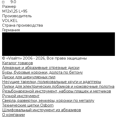
□ 9.0
Размер
M12x1,25 L=95
Производитель
VOLKEL
Страна производства
Германия
Нужна консультация?
Подробно расскажем о наших услугах, видах работ и
типовых проектах, рассчитаем стоимость и подготовим
индивидуальное предложение!
Задать вопрос
© «Visalm» 2006 - 2026, Все права защищены
Каталог товаров
Алмазные и абразивные отрезные диски
Буры, буровые коронки, долота по бетону
Диски для циркулярных пил
Несущие тарелки, полировальные круги и адаптеры
Пилки для электрических лобзиков и ножовочные полотна
Резьбонарезной инструмент, наборы плашек и метчиков
Ручной инструмент
Сверла, развертки, зенкеры, коронки по металлу
Технические щетки Osborn
Шлифовальный инструмент из абразивов
О компании