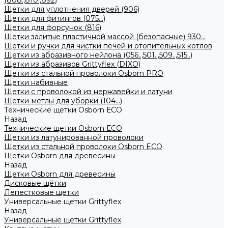
(808.,810.,892)
Щетки для уплотнения дверей (906)
Щетки для фитингов (075...)
Щетки для форсунок (816)
Щетки залитые пластичной массой (безопасные) 930...
Щетки и ручки для чистки печей и отопительных котлов
Щетки из абразивного нейлона (056..,501..,509..,515..)
Щетки из абразивов Grittyflex (DIXO)
Щетки из стальной проволоки Osborn PRO
Щетки набивные
Щетки с проволокой из нержавейки и латуни
Щетки-метлы для уборки (104...)
Технические щетки Osborn ЕСО
Назад
Технические щетки Osborn ЕСО
Щетки из латунированной проволоки
Щетки из стальной проволоки Osborn ECO
Щетки Osborn для древесины
Назад
Щетки Osborn для древесины
Дисковые щётки
Лепестковые щетки
Универсальные щетки Grittyflex
Назад
Универсальные щетки Grittyflex