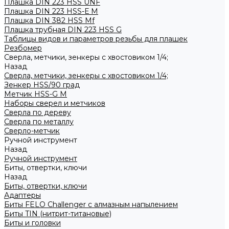
Плашка DIN 223 HSS UNF
Плашка DIN 223 HSS-Е M
Плашка DIN 382 HSS Mf
Плашка трубная DIN 223 HSS G
Таблицы видов и параметров резьбы для плашек
Резбомер
Сверла, метчики, зенкеры с хвостовиком 1/4;
Назад
Сверла, метчики, зенкеры с хвостовиком 1/4;
Зенкер HSS/90 град
Метчик HSS-G М
Наборы сверел и метчиков
Сверла по дереву
Сверла по металлу
Сверло-метчик
Ручной инструмент
Назад
Ручной инструмент
Биты, отвертки, ключи
Назад
Биты, отвертки, ключи
Адаптеры
Биты FELO Challenger с алмазным напылением
Биты TIN (нитрит-титановые)
Биты и головки