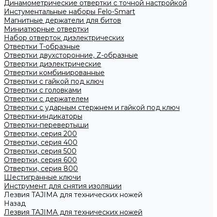
Динамометрические отвертки с точной настройкой
Инстументальные наборы Felo-Smart
Магнитные держатели для битов
Миниатюрные отвертки
Набор отверток диэлектрических
Отвертки T-образные
Отвертки двухсторонние, Z-образные
Отвертки диэлектрические
Отвертки комбинированные
Отвертки с гайкой под ключ
Отвертки с головками
Отвертки с держателем
Отвертки с ударным стержнем и гайкой под ключ
Отвертки-индикаторы
Отвертки-перевертыши
Отвертки, серия 200
Отвертки, серия 400
Отвертки, серия 500
Отвертки, серия 600
Отвертки, серия 800
Шестигранные ключи
Инструмент для снятия изоляции
Лезвия TAJIMA для технических ножей
Назад
Лезвия TAJIMA для технических ножей