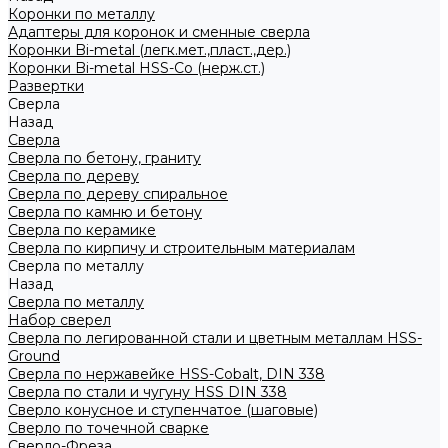
Коронки по металлу
Адаптеры для коронок и сменные сверла
Коронки Bi-metal (легк.мет.,пласт.,дер.)
Коронки Bi-metal HSS-Co (нерж.ст.)
Развертки
Сверла
Назад
Сверла
Сверла по бетону, граниту
Сверла по дереву
Сверла по дереву спиральное
Сверла по камню и бетону
Сверла по керамике
Сверла по кирпичу и строительным материалам
Сверла по металлу
Назад
Сверла по металлу
Набор сверел
Сверла по легированной стали и цветным металлам HSS-
Ground
Сверла по нержавейке HSS-Cobalt, DIN 338
Сверла по стали и чугуну HSS DIN 338
Сверло конусное и ступенчатое (шаговые)
Сверло по точечной сварке
Сверло-Фреза