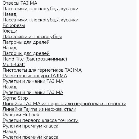
Отвесы TAJIMA
Пассатижи, плоскогубцы, кусачки
Назад
Пассатижи, плоскогубцы, кусачки
Бокорезы
Клещи
Пассатижи и плоскогубцы
Патроны для дрелей
Назад
Патроны для дрелей
Hand-Tite (быстрозажимные)
Multi-Craft
Пистолеты для герметиков TAJIMA
Разметочные шнуры TAJIMA
Рулетки и линейки TAJIMA
Назад
Рулетки и линейки TAJIMA
Sigma Stop
Линейка TAJIMA из нерж.стали первый класс точности
Линейка Tajima из нержав. стали
Рулетки Hi-Lock
Рулетки первого класса точности
Рулетки премиум класса
Назад
Рулетки премиум класса