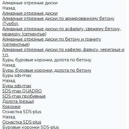
Алмазные отрезные диски
Назад
Алмазные отрезные диски
Алмазные отрезные диски по армированному бетону
(Турбо).
Алмазные отрезные диски по асфальту, свежему бетону,
мрамору (сегментые)
Алмазные отрезные диски по бетону и граниту
(сегментные)
Алмазные отрезные диски по кафелю, фаянсу, черепице и
т.п.
Буры, буровые коронки, долота по бетону
Назад
Буры, буровые коронки, долота по бетону
Буры sds-max
Назад
Буры sds-max
SDS-max QUADRO
SDS-max пробивные
Долота (резцы)
Коронки
Оснастка SDS-plus
Назад
Оснастка SDS-plus
Буровые коронки SDS-plus