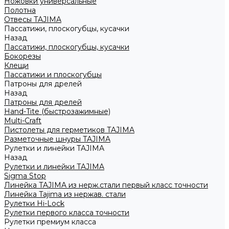
Ножовки универсальные
Полотна
Отвесы TAJIMA
Пассатижи, плоскогубцы, кусачки
Назад
Пассатижи, плоскогубцы, кусачки
Бокорезы
Клещи
Пассатижи и плоскогубцы
Патроны для дрелей
Назад
Патроны для дрелей
Hand-Tite (быстрозажимные)
Multi-Craft
Пистолеты для герметиков TAJIMA
Разметочные шнуры TAJIMA
Рулетки и линейки TAJIMA
Назад
Рулетки и линейки TAJIMA
Sigma Stop
Линейка TAJIMA из нерж.стали первый класс точности
Линейка Tajima из нержав. стали
Рулетки Hi-Lock
Рулетки первого класса точности
Рулетки премиум класса