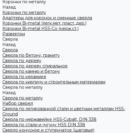
Коронки по металлу
Назад
Коронки по металлу
Адаптеры для коронок и сменные сверла
Коронки Bi-metal (легк.мет.,пласт.,дер.)
Коронки Bi-metal HSS-Co (нерж.ст.)
Развертки
Сверла
Назад
Сверла
Сверла по бетону, граниту
Сверла по дереву
Сверла по дереву спиральное
Сверла по камню и бетону
Сверла по керамике
Сверла по кирпичу и строительным материалам
Сверла по металлу
Назад
Сверла по металлу
Набор сверел
Сверла по легированной стали и цветным металлам HSS-
Ground
Сверла по нержавейке HSS-Cobalt, DIN 338
Сверла по стали и чугуну HSS DIN 338
Сверло конусное и ступенчатое (шаговые)