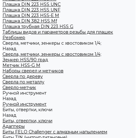
Плашка DIN 223 HSS UNC
Плашка DIN 223 HSS UNF
Плашка DIN 223 HSS-Е M
Плашка DIN 382 HSS Mf
Плашка трубная DIN 223 HSS G
Таблицы видов и параметров резьбы для плашек
Резбомер
Сверла, метчики, зенкеры с хвостовиком 1/4;
Назад
Сверла, метчики, зенкеры с хвостовиком 1/4;
Зенкер HSS/90 град
Метчик HSS-G М
Наборы сверел и метчиков
Сверла по дереву
Сверла по металлу
Сверло-метчик
Ручной инструмент
Назад
Ручной инструмент
Биты, отвертки, ключи
Назад
Биты, отвертки, ключи
Адаптеры
Биты FELO Challenger с алмазным напылением
Биты TIN (нитрит-титановые)