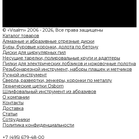
Нужна консультация?
Подробно расскажем о наших услугах, видах работ и
типовых проектах, рассчитаем стоимость и подготовим
индивидуальное предложение!
Задать вопрос
© «Visalm» 2006 - 2026, Все права защищены
Каталог товаров
Алмазные и абразивные отрезные диски
Буры, буровые коронки, долота по бетону
Диски для циркулярных пил
Несущие тарелки, полировальные круги и адаптеры
Пилки для электрических лобзиков и ножовочные полотна
Резьбонарезной инструмент, наборы плашек и метчиков
Ручной инструмент
Сверла, развертки, зенкеры, коронки по металлу
Технические щетки Osborn
Шлифовальный инструмент из абразивов
О компании
Контакты
Доставка
Статьи
Сотрудники
Политика конфиденциальности
+7 (495) 679-48-00