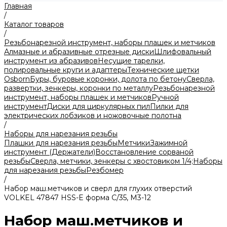
Главная
/
Каталог товаров
/
Резьбонарезной инструмент, наборы плашек и метчиков
Алмазные и абразивные отрезные диски
Шлифовальный
инструмент из абразивов
Несущие тарелки,
полировальные круги и адаптеры
Технические щетки
Osborn
Буры, буровые коронки, долота по бетону
Сверла,
развертки, зенкеры, коронки по металлу
Резьбонарезной
инструмент, наборы плашек и метчиков
Ручной
инструмент
Диски для циркулярных пил
Пилки для
электрических лобзиков и ножовочные полотна
/
Наборы для нарезания резьбы
Плашки для нарезания резьбы
Метчики
Зажимной
инструмент (Держатели)
Восстановление сорваной
резьбы
Сверла, метчики, зенкеры с хвостовиком 1/4;
Наборы
для нарезания резьбы
Резбомер
/
Набор маш.метчиков и сверл для глухих отверстий
VOLKEL 47847 HSS-E форма С/35, М3-12
Набор маш.метчиков и