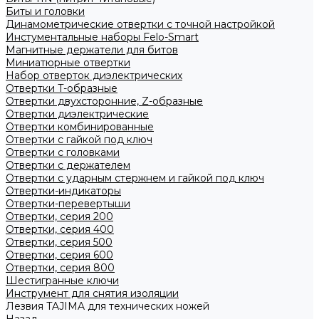
Биты и головки
Динамометрические отвертки с точной настройкой
Инстументальные наборы Felo-Smart
Магнитные держатели для битов
Миниатюрные отвертки
Набор отверток диэлектрических
Отвертки T-образные
Отвертки двухсторонние, Z-образные
Отвертки диэлектрические
Отвертки комбинированные
Отвертки с гайкой под ключ
Отвертки с головками
Отвертки с держателем
Отвертки с ударным стержнем и гайкой под ключ
Отвертки-индикаторы
Отвертки-перевертыши
Отвертки, серия 200
Отвертки, серия 400
Отвертки, серия 500
Отвертки, серия 600
Отвертки, серия 800
Шестигранные ключи
Инструмент для снятия изоляции
Лезвия TAJIMA для технических ножей