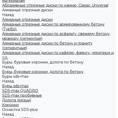
материалам
Абразивные отрезные диски по камню, Classic Universal
Алмазные отрезные диски
Назад
Алмазные отрезные диски
Алмазные отрезные диски по армированному бетону
(Турбо).
Алмазные отрезные диски по асфальту, свежему бетону,
мрамору (сегментые)
Алмазные отрезные диски по бетону и граниту
(сегментные)
Алмазные отрезные диски по кафелю, фаянсу, черепице и
т.п.
Буры, буровые коронки, долота по бетону
Назад
Буры, буровые коронки, долота по бетону
Буры sds-max
Назад
Буры sds-max
SDS-max QUADRO
SDS-max пробивные
Долота (резцы)
Коронки
Оснастка SDS-plus
Назад