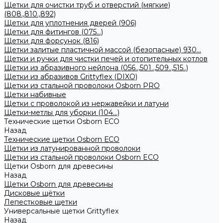
Щетки для очистки труб и отверстий (мягкие)
(808.,810.,892)
Щетки для уплотнения дверей (906)
Щетки для фитингов (075...)
Щетки для форсунок (816)
Щетки залитые пластичной массой (безопасные) 930...
Щетки и ручки для чистки печей и отопительных котлов
Щетки из абразивного нейлона (056..,501..,509..,515..)
Щетки из абразивов Grittyflex (DIXO)
Щетки из стальной проволоки Osborn PRO
Щетки набивные
Щетки с проволокой из нержавейки и латуни
Щетки-метлы для уборки (104...)
Технические щетки Osborn ЕСО
Назад
Технические щетки Osborn ЕСО
Щетки из латунированной проволоки
Щетки из стальной проволоки Osborn ECO
Щетки Osborn для древесины
Назад
Щетки Osborn для древесины
Дисковые щётки
Лепестковые щетки
Универсальные щетки Grittyflex
Назад