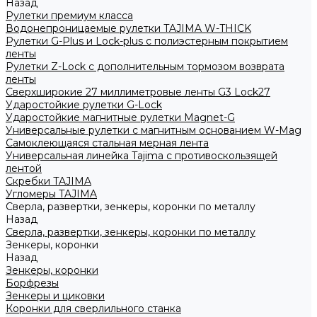
Назад
Рулетки премиум класса
Водонепроницаемые рулетки TAJIMA W-THICK
Рулетки G-Plus и Lock-plus с полиэстерным покрытием
ленты
Рулетки Z-Lock с дополнительным тормозом возврата
ленты
Сверхширокие 27 миллиметровые ленты G3 Lock27
Ударостойкие рулетки G-Lock
Ударостойкие магнитные рулетки Magnet-G
Универсальные рулетки с магнитным основанием W-Mag
Самоклеющаяся стальная мерная лента
Универсальная линейка Tajima с противоскользящей
лентой
Скребки TAJIMA
Угломеры TAJIMA
Сверла, развертки, зенкеры, коронки по металлу
Назад
Сверла, развертки, зенкеры, коронки по металлу
Зенкеры, коронки
Назад
Зенкеры, коронки
Борфрезы
Зенкеры и циковки
Коронки для сверлильного станка