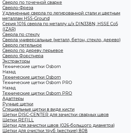
Сверло по точечной сварке
Сверло-Фреза
Удлиненные сверла по легированной стали и цветным
металлам HSS-Ground
Серия 1016 сверла по металлу ц/х DIN338N; HSSЕ Со5
(IZAR)
Сверла по стеклу
Сверла универсальные (металл, бетон, стекло, дерево)
Сверло петельное
Сверло по дереву перьевое
Сверло Форстнера
Экстракторы
Технические щетки Osborn
Назад
Технические щетки Osborn
Технические щетки Osborn PRO
Назад
Технические щетки Osborn PRO
Адаптеры
Ручные щетки
Специальные щетки в виде кисти
Щетки DISC-CENTER для зачистки сварных швов
Щетки REFILL
Щетки для зачистки швов (026-большого диаметра)
Щетки для очистки труб (жесткие) 808