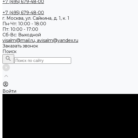
+7 (495) 679-48-00
+7 (495) 679-48-00
г. Москва, ул. Сайкина, д. 1, к. 1
Пн-Чт: 10:00 - 18:00
Пт: 10:00 - 17:00
Сб-Вс: Выходной
visalm@mail.ru, avisalm@yandex.ru
Заказать звонок
Поиск
Войти
Каталог товаров
Алмазные и абразивные отрезные диски
Абразивные диски по металлу
Абразивные отрезные диски по камню и асфальту
Алмазные отрезные диски
Буры, буровые коронки, долота по бетону
Буры sds-max
Долота (резцы)