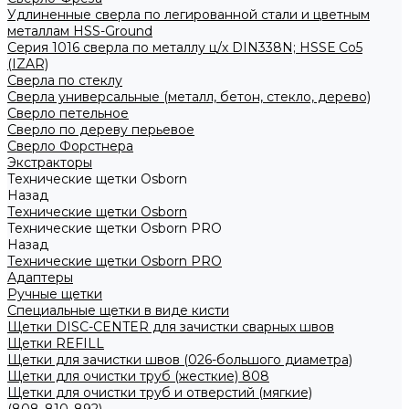
Удлиненные сверла по легированной стали и цветным
металлам HSS-Ground
Серия 1016 сверла по металлу ц/х DIN338N; HSSЕ Со5
(IZAR)
Сверла по стеклу
Сверла универсальные (металл, бетон, стекло, дерево)
Сверло петельное
Сверло по дереву перьевое
Сверло Форстнера
Экстракторы
Технические щетки Osborn
Назад
Технические щетки Osborn
Технические щетки Osborn PRO
Назад
Технические щетки Osborn PRO
Адаптеры
Ручные щетки
Специальные щетки в виде кисти
Щетки DISC-CENTER для зачистки сварных швов
Щетки REFILL
Щетки для зачистки швов (026-большого диаметра)
Щетки для очистки труб (жесткие) 808
Щетки для очистки труб и отверстий (мягкие)