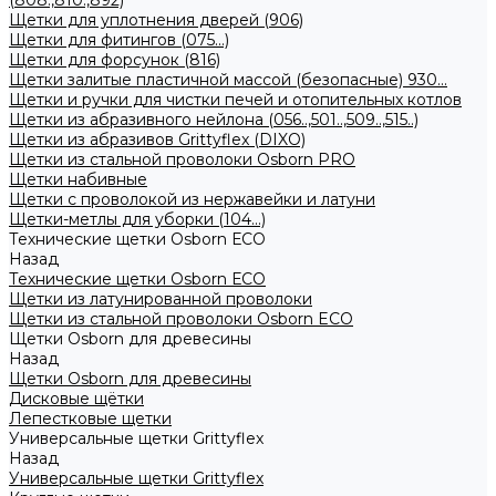
(808.,810.,892)
Щетки для уплотнения дверей (906)
Щетки для фитингов (075...)
Щетки для форсунок (816)
Щетки залитые пластичной массой (безопасные) 930...
Щетки и ручки для чистки печей и отопительных котлов
Щетки из абразивного нейлона (056..,501..,509..,515..)
Щетки из абразивов Grittyflex (DIXO)
Щетки из стальной проволоки Osborn PRO
Щетки набивные
Щетки с проволокой из нержавейки и латуни
Щетки-метлы для уборки (104...)
Технические щетки Osborn ЕСО
Назад
Технические щетки Osborn ЕСО
Щетки из латунированной проволоки
Щетки из стальной проволоки Osborn ECO
Щетки Osborn для древесины
Назад
Щетки Osborn для древесины
Дисковые щётки
Лепестковые щетки
Универсальные щетки Grittyflex
Назад
Универсальные щетки Grittyflex