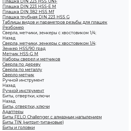
Плашка DIN 223 HSS UNF
Плашка DIN 223 HSS-Е M
Плашка DIN 382 HSS Mf
Плашка трубная DIN 223 HSS G
Таблицы видов и параметров резьбы для плашек
Резбомер
Сверла, метчики, зенкеры с хвостовиком 1/4;
Назад
Сверла, метчики, зенкеры с хвостовиком 1/4;
Зенкер HSS/90 град
Метчик HSS-G М
Наборы сверел и метчиков
Сверла по дереву
Сверла по металлу
Сверло-метчик
Ручной инструмент
Назад
Ручной инструмент
Биты, отвертки, ключи
Назад
Биты, отвертки, ключи
Адаптеры
Биты FELO Challenger с алмазным напылением
Биты TIN (нитрит-титановые)
Биты и головки