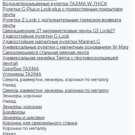
Водонепроницаемые рулетки TAJIMA W-THICK
Рулетки G-Plus и Lock-plus с полиэстерным покрытием
ленты
Рулетки Z-Lock с дополнительным тормозом возврата
ленты
Сверхширокие 27 миллиметровые ленты G3 Lock27
Ударостойкие рулетки G-Lock
Ударостойкие магнитные рулетки Magnet-G
Универсальные рулетки с магнитным основанием W-Mag
Самоклеющаяся стальная мерная лента
Универсальная линейка Tajima с противоскользящей
лентой
Скребки TAJIMA
Угломеры TAJIMA
Сверла, развертки, зенкеры, коронки по металлу
Назад
Сверла, развертки, зенкеры, коронки по металлу
Зенкеры, коронки
Назад
Зенкеры, коронки
Борфрезы
Зенкеры и циковки
Коронки для сверлильного станка
Коронки по металлу
Назад