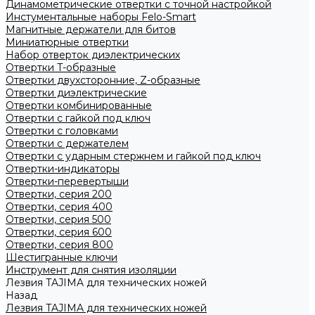
Динамометрические отвертки с точной настройкой
Инстументальные наборы Felo-Smart
Магнитные держатели для битов
Миниатюрные отвертки
Набор отверток диэлектрических
Отвертки T-образные
Отвертки двухсторонние, Z-образные
Отвертки диэлектрические
Отвертки комбинированные
Отвертки с гайкой под ключ
Отвертки с головками
Отвертки с держателем
Отвертки с ударным стержнем и гайкой под ключ
Отвертки-индикаторы
Отвертки-перевертыши
Отвертки, серия 200
Отвертки, серия 400
Отвертки, серия 500
Отвертки, серия 600
Отвертки, серия 800
Шестигранные ключи
Инструмент для снятия изоляции
Лезвия TAJIMA для технических ножей
Назад
Лезвия TAJIMA для технических ножей