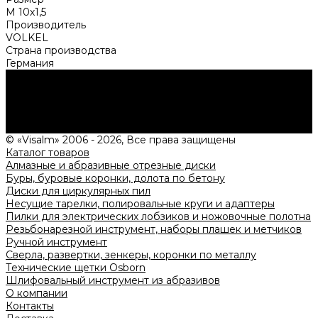
M 10х1,5
Производитель
VOLKEL
Страна производства
Германия
Нужна консультация?
Подробно расскажем о наших услугах, видах работ и
типовых проектах, рассчитаем стоимость и подготовим
индивидуальное предложение!
Задать вопрос
© «Visalm» 2006 - 2026, Все права защищены
Каталог товаров
Алмазные и абразивные отрезные диски
Буры, буровые коронки, долота по бетону
Диски для циркулярных пил
Несущие тарелки, полировальные круги и адаптеры
Пилки для электрических лобзиков и ножовочные полотна
Резьбонарезной инструмент, наборы плашек и метчиков
Ручной инструмент
Сверла, развертки, зенкеры, коронки по металлу
Технические щетки Osborn
Шлифовальный инструмент из абразивов
О компании
Контакты