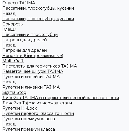
Отвесы TAJIMA
Пассатижи, плоскогубцы, кусачки
Назад
Пассатижи, плоскогубцы, кусачки
Бокорезы
Клещи
Пассатижи и плоскогубцы
Патроны для дрелей
Назад
Патроны для дрелей
Hand-Tite (быстрозажимные)
Multi-Craft
Пистолеты для герметиков TAJIMA
Разметочные шнуры TAJIMA
Рулетки и линейки TAJIMA
Назад
Рулетки и линейки TAJIMA
Sigma Stop
Линейка TAJIMA из нерж.стали первый класс точности
Линейка Tajima из нержав. стали
Рулетки Hi-Lock
Рулетки первого класса точности
Рулетки премиум класса
Назад
Рулетки премиум класса