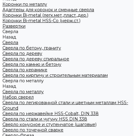
Коронки по металлу
Адаптеры для коронок и сменные сверла
Коронки Bi-metal (легк.мет.,пласт.,дер.)
Коронки Bi-metal HSS-Co (нерж.ст.)
Развертки
Сверла
Назад
Сверла
Сверла по бетону, граниту
Сверла по дереву
Сверла по дереву спиральное
Сверла по камню и бетону
Сверла по керамике
Сверла по кирпичу и строительным материалам
Сверла по металлу
Назад
Сверла по металлу
Набор сверел
Сверла по легированной стали и цветным металлам HSS-
Ground
Сверла по нержавейке HSS-Cobalt, DIN 338
Сверла по стали и чугуну HSS DIN 338
Сверло конусное и ступенчатое (шаговые)
Сверло по точечной сварке
Сверло-Фреза