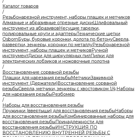
/
Каталог товаров
/
Резьбонарезной инструмент, наборы плашек и метчиков
Алмазные и абразивные отрезные диски
Шлифовальный
инструмент из абразивов
Несущие тарелки,
полировальные круги и адаптеры
Технические щетки
Osborn
Буры, буровые коронки, долота по бетону
Сверла,
развертки, зенкеры, коронки по металлу
Резьбонарезной
инструмент, наборы плашек и метчиков
Ручной
инструмент
Диски для циркулярных пил
Пилки для
электрических лобзиков и ножовочные полотна
/
Восстановление сорваной резьбы
Плашки для нарезания резьбы
Метчики
Зажимной
инструмент (Держатели)
Восстановление сорваной
резьбы
Сверла, метчики, зенкеры с хвостовиком 1/4;
Наборы
для нарезания резьбы
Резбомер
/
Наборы для восстановления резьбы
Пружинки (ввертыши) для восстановления резьбы
Наборы
для восстановления резьбы
Комбинированные наборы для
восстановления резьбы
Принадлежности для
восстановления резьбы
ИНСТРУКЦИЯ ПО
ВОССТАНОВЛЕНИЮ ВНУТРЕННЕЙ РЕЗЬБЫ С