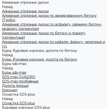
Алмазные отрезные диски
Назад
Алмазные отрезные диски
Алмазные отрезные диски по армированному бетону
(Турбо).
Алмазные отрезные диски по асфальту, свежему бетону,
мрамору (сегментые)
Алмазные отрезные диски по бетону и граниту
(сегментные)
Алмазные отрезные диски по кафелю, фаянсу, черепице и
т.п.
Буры, буровые коронки, долота по бетону
Назад
Буры, буровые коронки, долота по бетону
Буры sds-max
Назад
Буры sds-max
SDS-max QUADRO
SDS-max пробивные
Долота (резцы)
Коронки
Оснастка SDS-plus
Назад
Оснастка SDS-plus
Буровые коронки SDS-plus