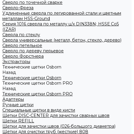
Сверло по точечной сварке
Сверло-Фреза
Удлиненные сверла по легированной стали и цветным
металлам HSS-Ground
Серия 1016 сверла по металлу ц/х DIN338N; HSSЕ Со5
(IZAR)
Сверла по стеклу
Сверла универсальные (металл, бетон, стекло, дерево)
Сверло петельное
Сверло по дереву перьевое
Сверло Форстнера
Экстракторы
Технические щетки Osborn
Назад
Технические щетки Osborn
Технические щетки Osborn PRO
Назад
Технические щетки Osborn PRO
Адаптеры
Ручные щетки
Специальные щетки в виде кисти
Щетки DISC-CENTER для зачистки сварных швов
Щетки REFILL
Щетки для зачистки швов (026-большого диаметра)
Щетки для очистки труб (жесткие) 808