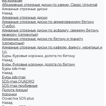
материалам
Абразивные отрезные диски по камню, Classic Universal
Алмазные отрезные диски
Назад
Алмазные отрезные диски
Алмазные отрезные диски по армированному бетону
(Турбо).
Алмазные отрезные диски по асфальту, свежему бетону,
мрамору (сегментые)
Алмазные отрезные диски по бетону и граниту
(сегментные)
Алмазные отрезные диски по кафелю, фаянсу, черепице и
т.п.
Буры, буровые коронки, долота по бетону
Назад
Буры, буровые коронки, долота по бетону
Буры sds-max
Назад
Буры sds-max
SDS-max QUADRO
SDS-max пробивные
Долота (резцы)
Коронки
Оснастка SDS-plus
Назад