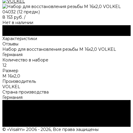
8 153 руб.
/
Нет в наличии
Купить
Описание
Характеристики
Отзывы
Набор для восстановления резьбы M 16х2,0 VOLKEL
Германия
Количество в наборе
12
Размер
M 16х2,0
Производитель
VOLKEL
Страна производства
Германия
Нужна консультация?
Подробно расскажем о наших услугах, видах работ и
типовых проектах, рассчитаем стоимость и подготовим
индивидуальное предложение!
Задать вопрос
© «Visalm» 2006 - 2026, Все права защищены