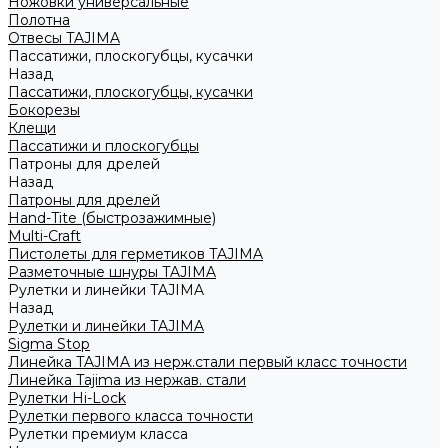
Ножовки универсальные
Полотна
Отвесы TAJIMA
Пассатижи, плоскогубцы, кусачки
Назад
Пассатижи, плоскогубцы, кусачки
Бокорезы
Клещи
Пассатижи и плоскогубцы
Патроны для дрелей
Назад
Патроны для дрелей
Hand-Tite (быстрозажимные)
Multi-Craft
Пистолеты для герметиков TAJIMA
Разметочные шнуры TAJIMA
Рулетки и линейки TAJIMA
Назад
Рулетки и линейки TAJIMA
Sigma Stop
Линейка TAJIMA из нерж.стали первый класс точности
Линейка Tajima из нержав. стали
Рулетки Hi-Lock
Рулетки первого класса точности
Рулетки премиум класса