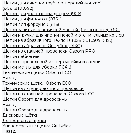
Щетки для очистки труб и отверстий (мягкие)
(808.,810.,892)
Щетки для уплотнения дверей (906)
Щетки для фитингов (075...)
Щетки для форсунок (816)
Щетки залитые пластичной массой (безопасные) 930...
Щетки и ручки для чистки печей и отопительных котлов
Щетки из абразивного нейлона (056..,501..,509..,515..)
Щетки из абразивов Grittyflex (DIXO)
Щетки из стальной проволоки Osborn PRO
Щетки набивные
Щетки с проволокой из нержавейки и латуни
Щетки-метлы для уборки (104...)
Технические щетки Osborn ЕСО
Назад
Технические щетки Osborn ЕСО
Щетки из латунированной проволоки
Щетки из стальной проволоки Osborn ECO
Щетки Osborn для древесины
Назад
Щетки Osborn для древесины
Дисковые щётки
Лепестковые щетки
Универсальные щетки Grittyflex
Назад