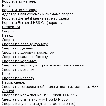
Коронки по металлу
Назад
Коронки по металлу
Адаптеры для коронок и сменные сверла
Коронки Bi-metal (легк.мет.,пласт.,дер.)
Коронки Bi-metal HSS-Co (нерж.ст.)
Развертки
Сверла
Назад
Сверла
Сверла по бетону, граниту
Сверла по дереву
Сверла по дереву спиральное
Сверла по камню и бетону
Сверла по керамике
Сверла по кирпичу и строительным материалам
Сверла по металлу
Назад
Сверла по металлу
Набор сверел
Сверла по легированной стали и цветным металлам HSS-
Ground
Сверла по нержавейке HSS-Cobalt, DIN 338
Сверла по стали и чугуну HSS DIN 338
Сверло конусное и ступенчатое (шаговые)