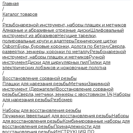
Главная
/
Каталог товаров
/
Резьбонарезной инструмент, наборы плашек и метчиков
Алмазные и абразивные отрезные диски
Шлифовальный
инструмент из абразивов
Несущие тарелки,
полировальные круги и адаптеры
Технические щетки
Osborn
Буры, буровые коронки, долота по бетону
Сверла,
развертки, зенкеры, коронки по металлу
Резьбонарезной
инструмент, наборы плашек и метчиков
Ручной
инструмент
Диски для циркулярных пил
Пилки для
электрических лобзиков и ножовочные полотна
/
Восстановление сорваной резьбы
Плашки для нарезания резьбы
Метчики
Зажимной
инструмент (Держатели)
Восстановление сорваной
резьбы
Сверла, метчики, зенкеры с хвостовиком 1/4;
Наборы
для нарезания резьбы
Резбомер
/
Наборы для восстановления резьбы
Пружинки (ввертыши) для восстановления резьбы
Наборы
для восстановления резьбы
Комбинированные наборы для
восстановления резьбы
Принадлежности для
восстановления резьбы
ИНСТРУКЦИЯ ПО