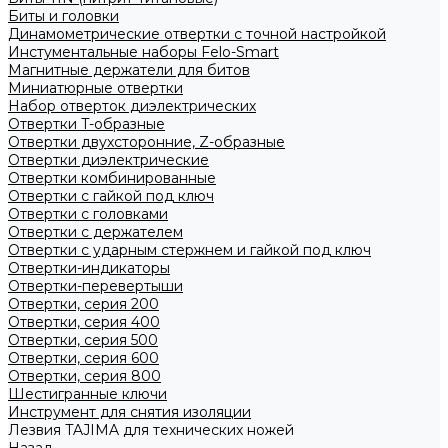
Биты и головки
Динамометрические отвертки с точной настройкой
Инстументальные наборы Felo-Smart
Магнитные держатели для битов
Миниатюрные отвертки
Набор отверток диэлектрических
Отвертки T-образные
Отвертки двухсторонние, Z-образные
Отвертки диэлектрические
Отвертки комбинированные
Отвертки с гайкой под ключ
Отвертки с головками
Отвертки с держателем
Отвертки с ударным стержнем и гайкой под ключ
Отвертки-индикаторы
Отвертки-перевертыши
Отвертки, серия 200
Отвертки, серия 400
Отвертки, серия 500
Отвертки, серия 600
Отвертки, серия 800
Шестигранные ключи
Инструмент для снятия изоляции
Лезвия TAJIMA для технических ножей