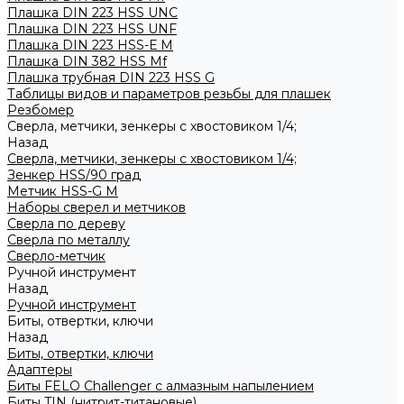
Плашка DIN 223 HSS UNC
Плашка DIN 223 HSS UNF
Плашка DIN 223 HSS-Е M
Плашка DIN 382 HSS Mf
Плашка трубная DIN 223 HSS G
Таблицы видов и параметров резьбы для плашек
Резбомер
Сверла, метчики, зенкеры с хвостовиком 1/4;
Назад
Сверла, метчики, зенкеры с хвостовиком 1/4;
Зенкер HSS/90 град
Метчик HSS-G М
Наборы сверел и метчиков
Сверла по дереву
Сверла по металлу
Сверло-метчик
Ручной инструмент
Назад
Ручной инструмент
Биты, отвертки, ключи
Назад
Биты, отвертки, ключи
Адаптеры
Биты FELO Challenger с алмазным напылением
Биты TIN (нитрит-титановые)