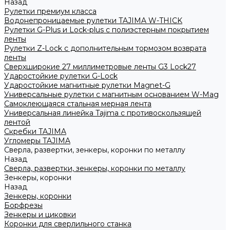
Назад
Рулетки премиум класса
Водонепроницаемые рулетки TAJIMA W-THICK
Рулетки G-Plus и Lock-plus с полиэстерным покрытием
ленты
Рулетки Z-Lock с дополнительным тормозом возврата
ленты
Сверхширокие 27 миллиметровые ленты G3 Lock27
Ударостойкие рулетки G-Lock
Ударостойкие магнитные рулетки Magnet-G
Универсальные рулетки с магнитным основанием W-Mag
Самоклеющаяся стальная мерная лента
Универсальная линейка Tajima с противоскользящей
лентой
Скребки TAJIMA
Угломеры TAJIMA
Сверла, развертки, зенкеры, коронки по металлу
Назад
Сверла, развертки, зенкеры, коронки по металлу
Зенкеры, коронки
Назад
Зенкеры, коронки
Борфрезы
Зенкеры и циковки
Коронки для сверлильного станка