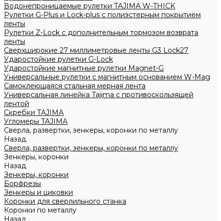
Водонепроницаемые рулетки TAJIMA W-THICK
Рулетки G-Plus и Lock-plus с полиэстерным покрытием
ленты
Рулетки Z-Lock с дополнительным тормозом возврата
ленты
Сверхширокие 27 миллиметровые ленты G3 Lock27
Ударостойкие рулетки G-Lock
Ударостойкие магнитные рулетки Magnet-G
Универсальные рулетки с магнитным основанием W-Mag
Самоклеющаяся стальная мерная лента
Универсальная линейка Tajima с противоскользящей
лентой
Скребки TAJIMA
Угломеры TAJIMA
Сверла, развертки, зенкеры, коронки по металлу
Назад
Сверла, развертки, зенкеры, коронки по металлу
Зенкеры, коронки
Назад
Зенкеры, коронки
Борфрезы
Зенкеры и циковки
Коронки для сверлильного станка
Коронки по металлу
Назад