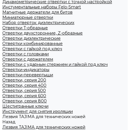
Динамометрические отвертки с точной настройкой
Инстументальные наборы Felo-Smart
Магнитные держатели для битов
Миниатюрные отвертки
Набор отверток диэлектрических
Отвертки T-образные
Отвертки двухсторонние, Z-образные
Отвертки диэлектрические
Отвертки комбинированные
Отвертки с гайкой под ключ
Отвертки с головками
Отвертки с держателем
Отвертки с ударным стержнем и гайкой под ключ
Отвертки-индикаторы
Отвертки-перевертыши
Отвертки, серия 200
Отвертки, серия 400
Отвертки, серия 500
Отвертки, серия 600
Отвертки, серия 800
Шестигранные ключи
Инструмент для снятия изоляции
Лезвия TAJIMA для технических ножей
Назад
Лезвия TAJIMA для технических ножей