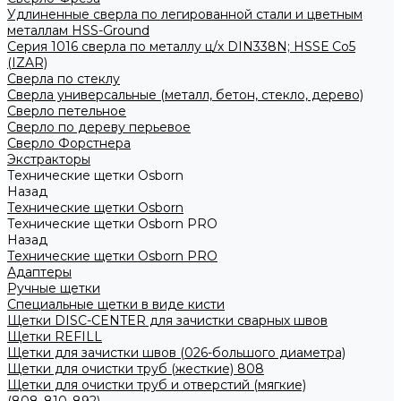
Удлиненные сверла по легированной стали и цветным
металлам HSS-Ground
Серия 1016 сверла по металлу ц/х DIN338N; HSSЕ Со5
(IZAR)
Сверла по стеклу
Сверла универсальные (металл, бетон, стекло, дерево)
Сверло петельное
Сверло по дереву перьевое
Сверло Форстнера
Экстракторы
Технические щетки Osborn
Назад
Технические щетки Osborn
Технические щетки Osborn PRO
Назад
Технические щетки Osborn PRO
Адаптеры
Ручные щетки
Специальные щетки в виде кисти
Щетки DISC-CENTER для зачистки сварных швов
Щетки REFILL
Щетки для зачистки швов (026-большого диаметра)
Щетки для очистки труб (жесткие) 808
Щетки для очистки труб и отверстий (мягкие)