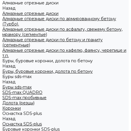
Алмазные отрезные диски
Назад
Алмазные отрезные диски
Алмазные отрезные диски по армированному бетону
(Турбо).
Алмазные отрезные диски по асфальту, свежему бетону,
мрамору (сегментые)
Алмазные отрезные диски по бетону и граниту
(сегментные)
Алмазные отрезные диски по кафелю, фаянсу, черепице и
т.п.
Буры, буровые коронки, долота по бетону
Назад
Буры, буровые коронки, долота по бетону
Буры sds-max
Назад
Буры sds-max
SDS-max QUADRO
SDS-max пробивные
Долота (резцы)
Коронки
Оснастка SDS-plus
Назад
Оснастка SDS-plus
Буровые коронки SDS-plus