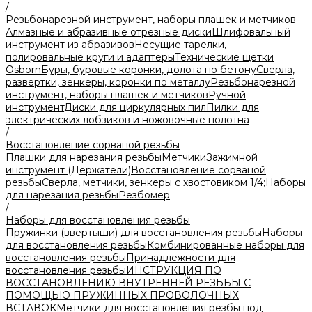
/
Резьбонарезной инструмент, наборы плашек и метчиков
Алмазные и абразивные отрезные диски
Шлифовальный
инструмент из абразивов
Несущие тарелки,
полировальные круги и адаптеры
Технические щетки
Osborn
Буры, буровые коронки, долота по бетону
Сверла,
развертки, зенкеры, коронки по металлу
Резьбонарезной
инструмент, наборы плашек и метчиков
Ручной
инструмент
Диски для циркулярных пил
Пилки для
электрических лобзиков и ножовочные полотна
/
Восстановление сорваной резьбы
Плашки для нарезания резьбы
Метчики
Зажимной
инструмент (Держатели)
Восстановление сорваной
резьбы
Сверла, метчики, зенкеры с хвостовиком 1/4;
Наборы
для нарезания резьбы
Резбомер
/
Наборы для восстановления резьбы
Пружинки (ввертыши) для восстановления резьбы
Наборы
для восстановления резьбы
Комбинированные наборы для
восстановления резьбы
Принадлежности для
восстановления резьбы
ИНСТРУКЦИЯ ПО
ВОССТАНОВЛЕНИЮ ВНУТРЕННЕЙ РЕЗЬБЫ С
ПОМОЩЬЮ ПРУЖИННЫХ ПРОВОЛОЧНЫХ
ВСТАВОК
Метчики для восстановления резбы под