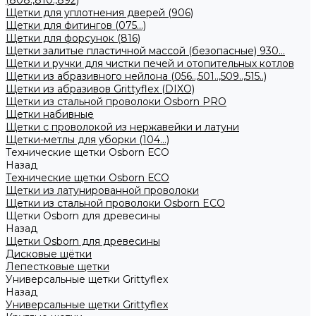
(808.,810.,892)
Щетки для уплотнения дверей (906)
Щетки для фитингов (075...)
Щетки для форсунок (816)
Щетки залитые пластичной массой (безопасные) 930...
Щетки и ручки для чистки печей и отопительных котлов
Щетки из абразивного нейлона (056..,501..,509..,515..)
Щетки из абразивов Grittyflex (DIXO)
Щетки из стальной проволоки Osborn PRO
Щетки набивные
Щетки с проволокой из нержавейки и латуни
Щетки-метлы для уборки (104...)
Технические щетки Osborn ЕСО
Назад
Технические щетки Osborn ЕСО
Щетки из латунированной проволоки
Щетки из стальной проволоки Osborn ECO
Щетки Osborn для древесины
Назад
Щетки Osborn для древесины
Дисковые щётки
Лепестковые щетки
Универсальные щетки Grittyflex
Назад
Универсальные щетки Grittyflex