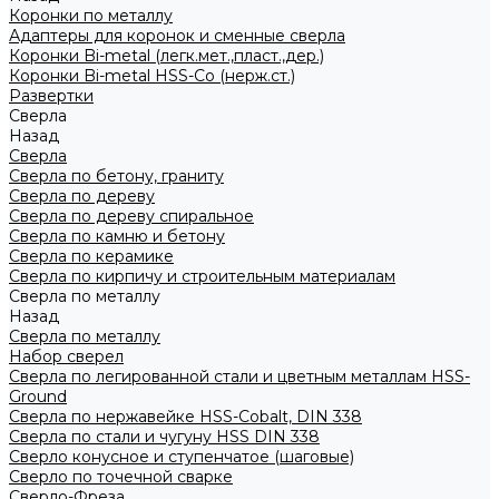
Коронки по металлу
Адаптеры для коронок и сменные сверла
Коронки Bi-metal (легк.мет.,пласт.,дер.)
Коронки Bi-metal HSS-Co (нерж.ст.)
Развертки
Сверла
Назад
Сверла
Сверла по бетону, граниту
Сверла по дереву
Сверла по дереву спиральное
Сверла по камню и бетону
Сверла по керамике
Сверла по кирпичу и строительным материалам
Сверла по металлу
Назад
Сверла по металлу
Набор сверел
Сверла по легированной стали и цветным металлам HSS-
Ground
Сверла по нержавейке HSS-Cobalt, DIN 338
Сверла по стали и чугуну HSS DIN 338
Сверло конусное и ступенчатое (шаговые)
Сверло по точечной сварке
Сверло-Фреза