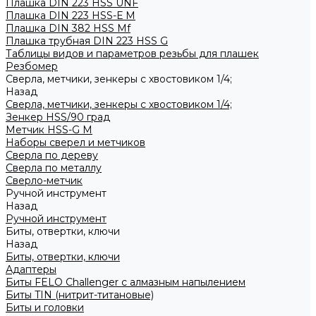
Плашка DIN 223 HSS UNF
Плашка DIN 223 HSS-Е M
Плашка DIN 382 HSS Mf
Плашка трубная DIN 223 HSS G
Таблицы видов и параметров резьбы для плашек
Резбомер
Сверла, метчики, зенкеры с хвостовиком 1/4;
Назад
Сверла, метчики, зенкеры с хвостовиком 1/4;
Зенкер HSS/90 град
Метчик HSS-G М
Наборы сверел и метчиков
Сверла по дереву
Сверла по металлу
Сверло-метчик
Ручной инструмент
Назад
Ручной инструмент
Биты, отвертки, ключи
Назад
Биты, отвертки, ключи
Адаптеры
Биты FELO Challenger с алмазным напылением
Биты TIN (нитрит-титановые)
Биты и головки