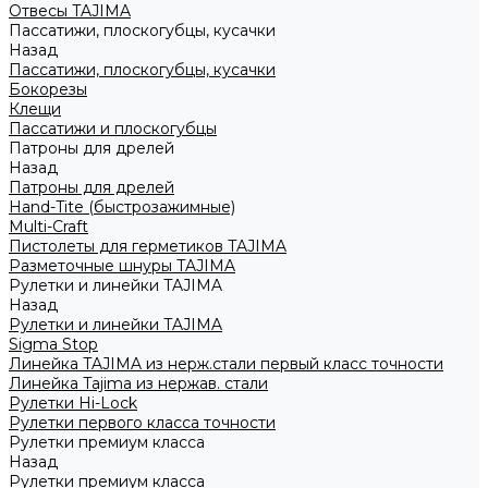
Отвесы TAJIMA
Пассатижи, плоскогубцы, кусачки
Назад
Пассатижи, плоскогубцы, кусачки
Бокорезы
Клещи
Пассатижи и плоскогубцы
Патроны для дрелей
Назад
Патроны для дрелей
Hand-Tite (быстрозажимные)
Multi-Craft
Пистолеты для герметиков TAJIMA
Разметочные шнуры TAJIMA
Рулетки и линейки TAJIMA
Назад
Рулетки и линейки TAJIMA
Sigma Stop
Линейка TAJIMA из нерж.стали первый класс точности
Линейка Tajima из нержав. стали
Рулетки Hi-Lock
Рулетки первого класса точности
Рулетки премиум класса
Назад
Рулетки премиум класса