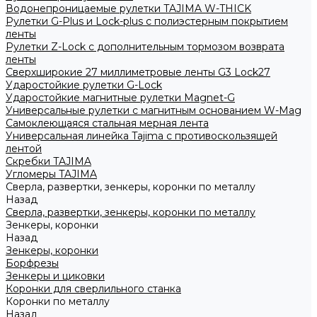
Водонепроницаемые рулетки TAJIMA W-THICK
Рулетки G-Plus и Lock-plus с полиэстерным покрытием
ленты
Рулетки Z-Lock с дополнительным тормозом возврата
ленты
Сверхширокие 27 миллиметровые ленты G3 Lock27
Ударостойкие рулетки G-Lock
Ударостойкие магнитные рулетки Magnet-G
Универсальные рулетки с магнитным основанием W-Mag
Самоклеющаяся стальная мерная лента
Универсальная линейка Tajima с противоскользящей
лентой
Скребки TAJIMA
Угломеры TAJIMA
Сверла, развертки, зенкеры, коронки по металлу
Назад
Сверла, развертки, зенкеры, коронки по металлу
Зенкеры, коронки
Назад
Зенкеры, коронки
Борфрезы
Зенкеры и циковки
Коронки для сверлильного станка
Коронки по металлу
Назад