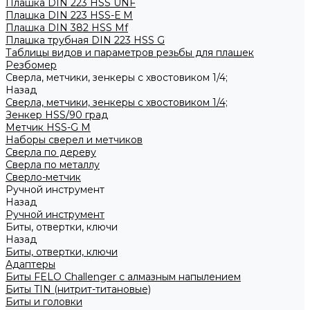
Плашка DIN 223 HSS UNF
Плашка DIN 223 HSS-Е M
Плашка DIN 382 HSS Mf
Плашка трубная DIN 223 HSS G
Таблицы видов и параметров резьбы для плашек
Резбомер
Сверла, метчики, зенкеры с хвостовиком 1/4;
Назад
Сверла, метчики, зенкеры с хвостовиком 1/4;
Зенкер HSS/90 град
Метчик HSS-G М
Наборы сверел и метчиков
Сверла по дереву
Сверла по металлу
Сверло-метчик
Ручной инструмент
Назад
Ручной инструмент
Биты, отвертки, ключи
Назад
Биты, отвертки, ключи
Адаптеры
Биты FELO Challenger с алмазным напылением
Биты TIN (нитрит-титановые)
Биты и головки