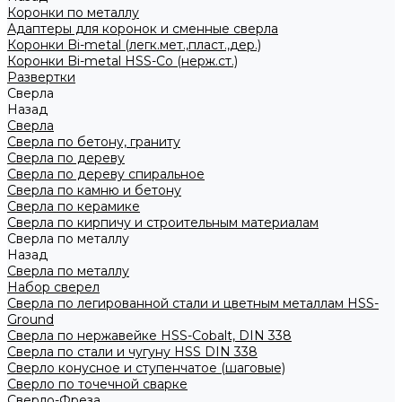
Коронки по металлу
Адаптеры для коронок и сменные сверла
Коронки Bi-metal (легк.мет.,пласт.,дер.)
Коронки Bi-metal HSS-Co (нерж.ст.)
Развертки
Сверла
Назад
Сверла
Сверла по бетону, граниту
Сверла по дереву
Сверла по дереву спиральное
Сверла по камню и бетону
Сверла по керамике
Сверла по кирпичу и строительным материалам
Сверла по металлу
Назад
Сверла по металлу
Набор сверел
Сверла по легированной стали и цветным металлам HSS-
Ground
Сверла по нержавейке HSS-Cobalt, DIN 338
Сверла по стали и чугуну HSS DIN 338
Сверло конусное и ступенчатое (шаговые)
Сверло по точечной сварке
Сверло-Фреза