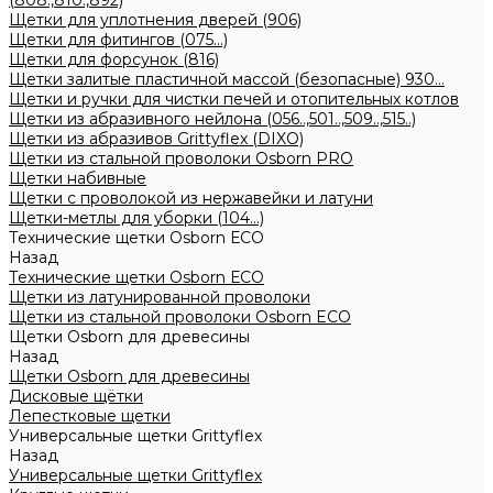
(808.,810.,892)
Щетки для уплотнения дверей (906)
Щетки для фитингов (075...)
Щетки для форсунок (816)
Щетки залитые пластичной массой (безопасные) 930...
Щетки и ручки для чистки печей и отопительных котлов
Щетки из абразивного нейлона (056..,501..,509..,515..)
Щетки из абразивов Grittyflex (DIXO)
Щетки из стальной проволоки Osborn PRO
Щетки набивные
Щетки с проволокой из нержавейки и латуни
Щетки-метлы для уборки (104...)
Технические щетки Osborn ЕСО
Назад
Технические щетки Osborn ЕСО
Щетки из латунированной проволоки
Щетки из стальной проволоки Osborn ECO
Щетки Osborn для древесины
Назад
Щетки Osborn для древесины
Дисковые щётки
Лепестковые щетки
Универсальные щетки Grittyflex
Назад
Универсальные щетки Grittyflex