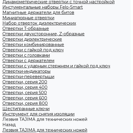
Динамометрические отвертки с точной настройкой
Инстументальные наборы Felo-Smart
Магнитные держатели для битов
Миниатюрные отвертки
Набор отверток диэлектрических
Отвертки T-образные
Отвертки двухсторонние, Z-образные
Отвертки диэлектрические
Отвертки комбинированные
Отвертки с гайкой под ключ
Отвертки с головками
Отвертки с держателем
Отвертки с ударным стержнем и гайкой под ключ
Отвертки-индикаторы
Отвертки-перевертыши
Отвертки, серия 200
Отвертки, серия 400
Отвертки, серия 500
Отвертки, серия 600
Отвертки, серия 800
Шестигранные ключи
Инструмент для снятия изоляции
Лезвия TAJIMA для технических ножей
Назад
Лезвия TAJIMA для технических ножей