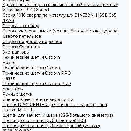
Удлиненные сверла по легированной стали и цветным
металлам HSS-Ground
Серия 1016 сверла по металлу ц/х DIN338N; HSSЕ Со5
(IZAR)
Сверла по стеклу
Сверла универсальные (металл, бетон, стекло, дерево)
Сверло петельное
Сверло по дереву перьевое
Сверло Форстнера
Экстракторы
Технические щетки Osborn
Назад
Технические щетки Osborn
Технические щетки Osborn PRO
Назад
Технические щетки Osborn PRO
Адаптеры
Ручные щетки
Специальные щетки в виде кисти
Щетки DISC-CENTER для зачистки сварных швов
Щетки REFILL
Щетки для зачистки швов (026-большого диаметра)
Щетки для очистки труб (жесткие) 808
Щетки для очистки труб и отверстий (мягкие)