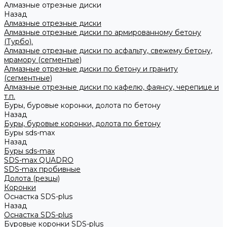
Алмазные отрезные диски
Назад
Алмазные отрезные диски
Алмазные отрезные диски по армированному бетону
(Турбо).
Алмазные отрезные диски по асфальту, свежему бетону,
мрамору (сегментые)
Алмазные отрезные диски по бетону и граниту
(сегментные)
Алмазные отрезные диски по кафелю, фаянсу, черепице и
т.п.
Буры, буровые коронки, долота по бетону
Назад
Буры, буровые коронки, долота по бетону
Буры sds-max
Назад
Буры sds-max
SDS-max QUADRO
SDS-max пробивные
Долота (резцы)
Коронки
Оснастка SDS-plus
Назад
Оснастка SDS-plus
Буровые коронки SDS-plus