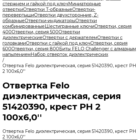
стержнем и гайкой под ключ
Миниатюрные
отвертки
Отвертки T-образные
Отвертки-
перевертыши
Отвертки двухсторонние, Z-
образные
Отвертки-индикаторы
Отвертки
комбинированные
Шестигранные ключи
Отвертки, серия
400
Отвертки, серия 500
Отвертки
диэлектрические
Отвертки с держателем
Отвертки с
головками
Отвертки с гайкой под ключ
Отвертки, серия
600
Отвертки, серия 800
Биты FELO Challenger с алмазным
напылением
Набор отверток диэлектрических
/
Отвертка Felo диэлектрическая, серия 51420390, крест PH
2 100х6,0''
Отвертка Felo
диэлектрическая, серия
51420390, крест PH 2
100х6,0''
Отвертка Felo диэлектрическая, серия 51420390, крест PH
2 100х6,0''