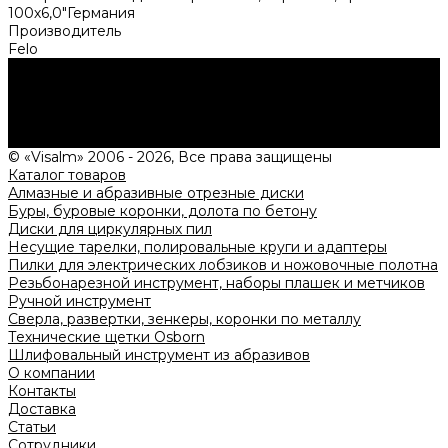
100х6,0"Германия
Производитель
Felo
Нужна консультация?
Подробно расскажем о наших услугах, видах работ и
типовых проектах, рассчитаем стоимость и подготовим
индивидуальное предложение!
Задать вопрос
© «Visalm» 2006 - 2026, Все права защищены
Каталог товаров
Алмазные и абразивные отрезные диски
Буры, буровые коронки, долота по бетону
Диски для циркулярных пил
Несущие тарелки, полировальные круги и адаптеры
Пилки для электрических лобзиков и ножовочные полотна
Резьбонарезной инструмент, наборы плашек и метчиков
Ручной инструмент
Сверла, развертки, зенкеры, коронки по металлу
Технические щетки Osborn
Шлифовальный инструмент из абразивов
О компании
Контакты
Доставка
Статьи
Сотрудники