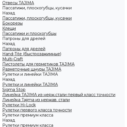
Отвесы TAJIMA
Пассатижи, плоскогубцы, кусачки
Назад
Пассатижи, плоскогубцы, кусачки
Бокорезы
Клещи
Пассатижи и плоскогубцы
Патроны для дрелей
Назад
Патроны для дрелей
Hand-Tite (быстрозажимные)
Multi-Craft
Пистолеты для герметиков TAJIMA
Разметочные шнуры TAJIMA
Рулетки и линейки TAJIMA
Назад
Рулетки и линейки TAJIMA
Sigma Stop
Линейка TAJIMA из нерж.стали первый класс точности
Линейка Tajima из нержав. стали
Рулетки Hi-Lock
Рулетки первого класса точности
Рулетки премиум класса
Назад
Рулетки премиум класса