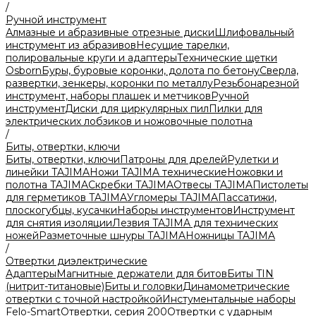
/
Ручной инструмент
Алмазные и абразивные отрезные диски
Шлифовальный
инструмент из абразивов
Несущие тарелки,
полировальные круги и адаптеры
Технические щетки
Osborn
Буры, буровые коронки, долота по бетону
Сверла,
развертки, зенкеры, коронки по металлу
Резьбонарезной
инструмент, наборы плашек и метчиков
Ручной
инструмент
Диски для циркулярных пил
Пилки для
электрических лобзиков и ножовочные полотна
/
Биты, отвертки, ключи
Биты, отвертки, ключи
Патроны для дрелей
Рулетки и
линейки TAJIMA
Ножи TAJIMA технические
Ножовки и
полотна TAJIMA
Скребки TAJIMA
Отвесы TAJIMA
Пистолеты
для герметиков TAJIMA
Угломеры TAJIMA
Пассатижи,
плоскогубцы, кусачки
Наборы инструментов
Инструмент
для снятия изоляции
Лезвия TAJIMA для технических
ножей
Разметочные шнуры TAJIMA
Ножницы TAJIMA
/
Отвертки диэлектрические
Адаптеры
Магнитные держатели для битов
Биты TIN
(нитрит-титановые)
Биты и головки
Динамометрические
отвертки с точной настройкой
Инстументальные наборы
Felo-Smart
Отвертки, серия 200
Отвертки с ударным