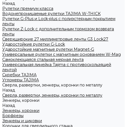
Назад
Рулетки премиум класса
Водонепроницаемые рулетки TAJIMA W-THICK
Рулетки G-Plus и Lock-plus с полиэстерным покрытием
ленты
Рулетки Z-Lock с дополнительным тормозом возврата
ленты
Сверхширокие 27 миллиметровые ленты G3 Lock27
Ударостойкие рулетки G-Lock
Ударостойкие магнитные рулетки Magnet-G
Универсальные рулетки с магнитным основанием W-Mag
Самоклеющаяся стальная мерная лента
Универсальная линейка Tajima с противоскользящей
лентой
Скребки TAJIMA
Угломеры TAJIMA
Сверла, развертки, зенкеры, коронки по металлу
Назад
Сверла, развертки, зенкеры, коронки по металлу
Зенкеры, коронки
Назад
Зенкеры, коронки
Борфрезы
Зенкеры и циковки
Коронки для сверлильного станка