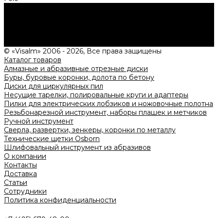
Нужна консультация?
Подробно расскажем о наших услугах, видах работ и
типовых проектах, рассчитаем стоимость и подготовим
индивидуальное предложение!
Задать вопрос
© «Visalm» 2006 - 2026, Все права защищены
Каталог товаров
Алмазные и абразивные отрезные диски
Буры, буровые коронки, долота по бетону
Диски для циркулярных пил
Несущие тарелки, полировальные круги и адаптеры
Пилки для электрических лобзиков и ножовочные полотна
Резьбонарезной инструмент, наборы плашек и метчиков
Ручной инструмент
Сверла, развертки, зенкеры, коронки по металлу
Технические щетки Osborn
Шлифовальный инструмент из абразивов
О компании
Контакты
Доставка
Статьи
Сотрудники
Политика конфиденциальности