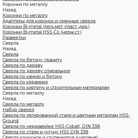
Коронки по металлу
Назад
Коронки по металлу
Адаптеры для коронок и сменные сверла
Коронки Bi-metal (легк.мет.,пласт.,дер.)
Коронки Bi-metal HSS-Co (нерж.ст.)
Развертки
Сверла
Назад
Сверла
Сверла по бетону, граниту
Сверла по дереву
Сверла по дереву спиральное
Сверла по камню и бетону
Сверла по керамике
Сверла по кирпичу и строительным материалам
Сверла по металлу
Назад
Сверла по металлу
Набор сверел
Сверла по легированной стали и цветным металлам HSS-
Ground
Сверла по нержавейке HSS-Cobalt, DIN 338
Сверла по стали и чугуну HSS DIN 338
Сверло конусное и ступенчатое (шаговые)