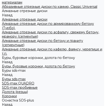
материалам
Абразивные отрезные диски по камню, Classic Universal
Алмазные отрезные диски
Назад
Алмазные отрезные диски
Алмазные отрезные диски по армированному бетону
(Турбо).
Алмазные отрезные диски по асфальту, свежему бетону,
мрамору (сегментые)
Алмазные отрезные диски по бетону и граниту
(сегментные)
Алмазные отрезные диски по кафелю, фаянсу, черепице и
т.п.
Буры, буровые коронки, долота по бетону
Назад
Буры, буровые коронки, долота по бетону
Буры sds-max
Назад
Буры sds-max
SDS-max QUADRO
SDS-max пробивные
Долота (резцы)
Коронки
Оснастка SDS-plus
Назад