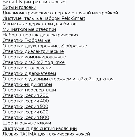
Биты TIN (нитрит-титановые)
Биты и головки
Динамометрические отвертки с точной настройкой
Инстументальные наборы Felo-Smart
Магнитные держатели для битов
Миниатюрные отвертки
Набор отверток диэлектрических
Отвертки T-образные
Отвертки двухсторонние, Z-образные
Отвертки диэлектрические
Отвертки комбинированные
Отвертки с гайкой под ключ
Отвертки с головками
Отвертки с держателем
Отвертки с ударным стержнем и гайкой под ключ
Отвертки-индикаторы
Отвертки-перевертыши
Отвертки, серия 200
Отвертки, серия 400
Отвертки, серия 500
Отвертки, серия 600
Отвертки, серия 800
Шестигранные ключи
Инструмент для снятия изоляции
Лезвия TAJIMA для технических ножей