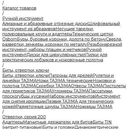
/
Каталог товаров
/
Ручной инструмент
Алмазные и абразивные отрезные диски
Шлифовальный
инструмент из абразивов
Несущие тарелки,
полировальные круги и адаптеры
Технические щетки
Osborn
Буры, буровые коронки, долота по бетону
Сверла,
развертки, зенкеры, коронки по металлу
Резьбонарезной
инструмент, наборы плашек и метчиков
Ручной
инструмент
Диски для циркулярных пил
Пилки для
электрических лобзиков и ножовочные полотна
/
Биты, отвертки, ключи
Биты, отвертки, ключи
Патроны для дрелей
Рулетки и
линейки TAJIMA
Ножи TAJIMA технические
Ножовки и
полотна TAJIMA
Скребки TAJIMA
Отвесы TAJIMA
Пистолеты
для герметиков TAJIMA
Угломеры TAJIMA
Пассатижи,
плоскогубцы, кусачки
Наборы инструментов
Инструмент
для снятия изоляции
Лезвия TAJIMA для технических
ножей
Разметочные шнуры TAJIMA
Ножницы TAJIMA
/
Отвертки, серия 200
Адаптеры
Магнитные держатели для битов
Биты TIN
(нитрит-титановые)
Биты и головки
Динамометрические