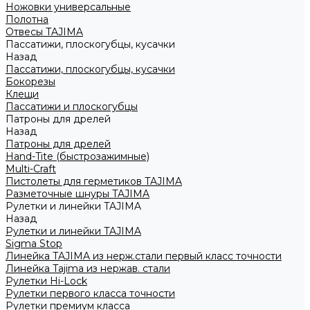
Ножовки универсальные
Полотна
Отвесы TAJIMA
Пассатижи, плоскогубцы, кусачки
Назад
Пассатижи, плоскогубцы, кусачки
Бокорезы
Клещи
Пассатижи и плоскогубцы
Патроны для дрелей
Назад
Патроны для дрелей
Hand-Tite (быстрозажимные)
Multi-Craft
Пистолеты для герметиков TAJIMA
Разметочные шнуры TAJIMA
Рулетки и линейки TAJIMA
Назад
Рулетки и линейки TAJIMA
Sigma Stop
Линейка TAJIMA из нерж.стали первый класс точности
Линейка Tajima из нержав. стали
Рулетки Hi-Lock
Рулетки первого класса точности
Рулетки премиум класса