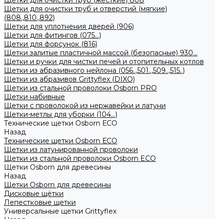
Щетки для очистки труб (жесткие) 808
Щетки для очистки труб и отверстий (мягкие)
(808.,810.,892)
Щетки для уплотнения дверей (906)
Щетки для фитингов (075...)
Щетки для форсунок (816)
Щетки залитые пластичной массой (безопасные) 930...
Щетки и ручки для чистки печей и отопительных котлов
Щетки из абразивного нейлона (056..,501..,509..,515..)
Щетки из абразивов Grittyflex (DIXO)
Щетки из стальной проволоки Osborn PRO
Щетки набивные
Щетки с проволокой из нержавейки и латуни
Щетки-метлы для уборки (104...)
Технические щетки Osborn ЕСО
Назад
Технические щетки Osborn ЕСО
Щетки из латунированной проволоки
Щетки из стальной проволоки Osborn ECO
Щетки Osborn для древесины
Назад
Щетки Osborn для древесины
Дисковые щётки
Лепестковые щетки
Универсальные щетки Grittyflex