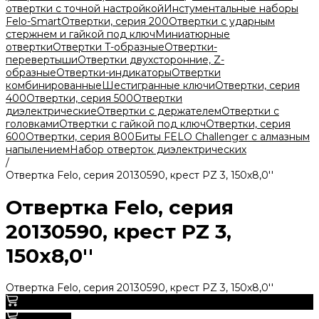
отвертки с точной настройкой
Инстументальные наборы
Felo-Smart
Отвертки, серия 200
Отвертки с ударным
стержнем и гайкой под ключ
Миниатюрные
отвертки
Отвертки T-образные
Отвертки-
перевертыши
Отвертки двухсторонние, Z-
образные
Отвертки-индикаторы
Отвертки
комбинированные
Шестигранные ключи
Отвертки, серия
400
Отвертки, серия 500
Отвертки
диэлектрические
Отвертки с держателем
Отвертки с
головками
Отвертки с гайкой под ключ
Отвертки, серия
600
Отвертки, серия 800
Биты FELO Challenger с алмазным
напылением
Набор отверток диэлектрических
/
Отвертка Felo, серия 20130590, крест PZ 3, 150х8,0''
Отвертка Felo, серия
20130590, крест PZ 3,
150х8,0''
Отвертка Felo, серия 20130590, крест PZ 3, 150х8,0''
0
В корзину