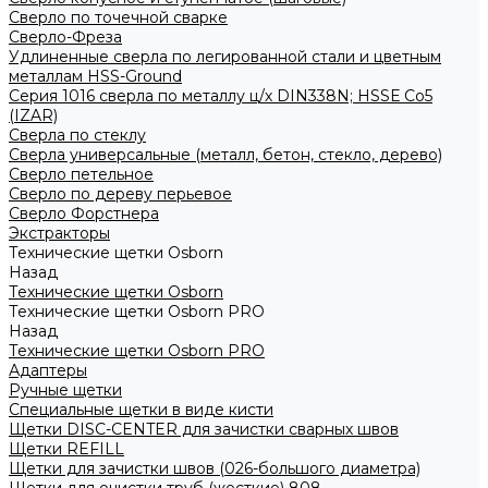
Сверло по точечной сварке
Сверло-Фреза
Удлиненные сверла по легированной стали и цветным
металлам HSS-Ground
Серия 1016 сверла по металлу ц/х DIN338N; HSSЕ Со5
(IZAR)
Сверла по стеклу
Сверла универсальные (металл, бетон, стекло, дерево)
Сверло петельное
Сверло по дереву перьевое
Сверло Форстнера
Экстракторы
Технические щетки Osborn
Назад
Технические щетки Osborn
Технические щетки Osborn PRO
Назад
Технические щетки Osborn PRO
Адаптеры
Ручные щетки
Специальные щетки в виде кисти
Щетки DISC-CENTER для зачистки сварных швов
Щетки REFILL
Щетки для зачистки швов (026-большого диаметра)