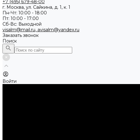
+7 (495) 679-48-00
г. Москва, ул. Сайкина, д. 1, к. 1
Пн-Чт: 10:00 - 18:00
Пт: 10:00 - 17:00
Сб-Вс: Выходной
visalm@mail.ru, avisalm@yandex.ru
Заказать звонок
Поиск
Войти
Каталог товаров
Алмазные и абразивные отрезные диски
Абразивные диски по металлу
Абразивные отрезные диски по камню и асфальту
Алмазные отрезные диски
Буры, буровые коронки, долота по бетону
Буры sds-max
Долота (резцы)
Коронки
Диски для циркулярных пил