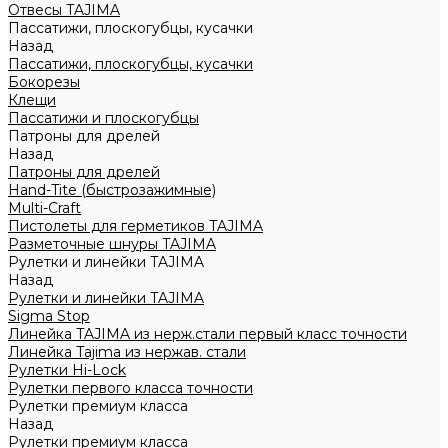
Отвесы TAJIMA
Пассатижи, плоскогубцы, кусачки
Назад
Пассатижи, плоскогубцы, кусачки
Бокорезы
Клещи
Пассатижи и плоскогубцы
Патроны для дрелей
Назад
Патроны для дрелей
Hand-Tite (быстрозажимные)
Multi-Craft
Пистолеты для герметиков TAJIMA
Разметочные шнуры TAJIMA
Рулетки и линейки TAJIMA
Назад
Рулетки и линейки TAJIMA
Sigma Stop
Линейка TAJIMA из нерж.стали первый класс точности
Линейка Tajima из нержав. стали
Рулетки Hi-Lock
Рулетки первого класса точности
Рулетки премиум класса
Назад
Рулетки премиум класса