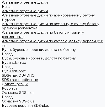
Алмазные отрезные диски
Назад
Алмазные отрезные диски
Алмазные отрезные диски по армированному бетону
(Турбо).
Алмазные отрезные диски по асфальту, свежему бетону,
мрамору (сегментые)
Алмазные отрезные диски по бетону и граниту
(сегментные)
Алмазные отрезные диски по кафелю, фаянсу, черепице и
т.п.
Буры, буровые коронки, долота по бетону
Назад
Буры, буровые коронки, долота по бетону
Буры sds-max
Назад
Буры sds-max
SDS-max QUADRO
SDS-max пробивные
Долота (резцы)
Коронки
Оснастка SDS-plus
Назад
Оснастка SDS-plus
Буровые коронки SDS-plus