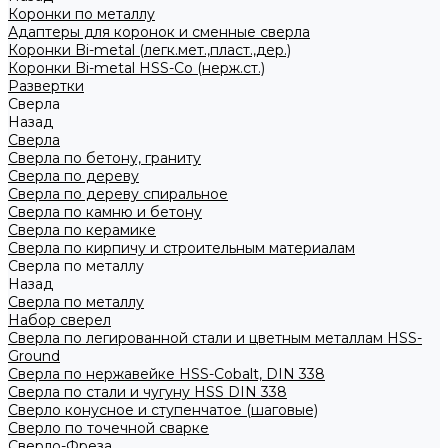
Коронки по металлу
Адаптеры для коронок и сменные сверла
Коронки Bi-metal (легк.мет.,пласт.,дер.)
Коронки Bi-metal HSS-Co (нерж.ст.)
Развертки
Сверла
Назад
Сверла
Сверла по бетону, граниту
Сверла по дереву
Сверла по дереву спиральное
Сверла по камню и бетону
Сверла по керамике
Сверла по кирпичу и строительным материалам
Сверла по металлу
Назад
Сверла по металлу
Набор сверел
Сверла по легированной стали и цветным металлам HSS-
Ground
Сверла по нержавейке HSS-Cobalt, DIN 338
Сверла по стали и чугуну HSS DIN 338
Сверло конусное и ступенчатое (шаговые)
Сверло по точечной сварке
Сверло-Фреза