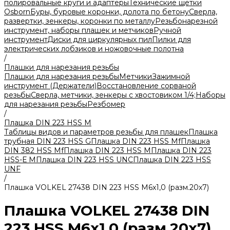
полировальные круги и адаптеры
Технические щетки
Osborn
Буры, буровые коронки, долота по бетону
Сверла,
развертки, зенкеры, коронки по металлу
Резьбонарезной
инструмент, наборы плашек и метчиков
Ручной
инструмент
Диски для циркулярных пил
Пилки для
электрических лобзиков и ножовочные полотна
/
Плашки для нарезания резьбы
Плашки для нарезания резьбы
Метчики
Зажимной
инструмент (Держатели)
Восстановление сорваной
резьбы
Сверла, метчики, зенкеры с хвостовиком 1/4;
Наборы
для нарезания резьбы
Резбомер
/
Плашка DIN 223 HSS M
Таблицы видов и параметров резьбы для плашек
Плашка
трубная DIN 223 HSS G
Плашка DIN 223 HSS Mf
Плашка
DIN 382 HSS Mf
Плашка DIN 223 HSS M
Плашка DIN 223
HSS-Е M
Плашка DIN 223 HSS UNC
Плашка DIN 223 HSS
UNF
/
Плашка VOLKEL 27438 DIN 223 HSS M6x1,0 (разм.20х7)
Плашка VOLKEL 27438 DIN
223 HSS M6x1,0 (разм.20х7)