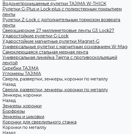
Водонепроницаемые рулетки TAJIMA W-THICK
Рулетки G-Plus и Lock-plus с полиэстерным покрытием
ленты
Рулетки Z-Lock с дополнительным тормозом возврата
ленты
Сверхширокие 27 миллиметровые ленты G3 Lock27
Ударостойкие рулетки G-Lock
Ударостойкие магнитные рулетки Magnet-G
Универсальные рулетки с магнитным основанием W-Mag
Самоклеющаяся стальная мерная лента
Универсальная линейка Tajima с противоскользящей
лентой
Скребки TAJIMA
Угломеры TAJIMA
Сверла, развертки, зенкеры, коронки по металлу
Назад
Сверла, развертки, зенкеры, коронки по металлу
Зенкеры, коронки
Назад
Зенкеры, коронки
Борфрезы
Зенкеры и циковки
Коронки для сверлильного станка
Коронки по металлу
Назад