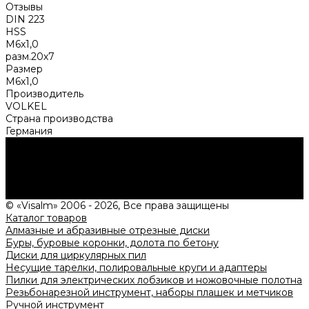
Отзывы
DIN 223
HSS
M6x1,0
разм.20х7
Размер
M6x1,0
Производитель
VOLKEL
Страна производства
Германия
Нужна консультация?
Подробно расскажем о наших услугах, видах работ и
типовых проектах, рассчитаем стоимость и подготовим
индивидуальное предложение!
Задать вопрос
© «Visalm» 2006 - 2026, Все права защищены
Каталог товаров
Алмазные и абразивные отрезные диски
Буры, буровые коронки, долота по бетону
Диски для циркулярных пил
Несущие тарелки, полировальные круги и адаптеры
Пилки для электрических лобзиков и ножовочные полотна
Резьбонарезной инструмент, наборы плашек и метчиков
Ручной инструмент