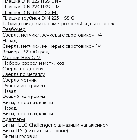
Плашка DIN 223 HSS UNF
Плашка DIN 223 HSS-Е M
Плашка DIN 382 HSS Mf
Плашка трубная DIN 223 HSS G
Таблицы видов и параметров резьбы для плашек
Резбомер
Сверла, метчики, зенкеры с хвостовиком 1/4;
Назад
Сверла, метчики, зенкеры с хвостовиком 1/4;
Зенкер HSS/90 град
Метчик HSS-G М
Наборы сверел и метчиков
Сверла по дереву
Сверла по металлу
Сверло-метчик
Ручной инструмент
Назад
Ручной инструмент
Биты, отвертки, ключи
Назад
Биты, отвертки, ключи
Адаптеры
Биты FELO Challenger с алмазным напылением
Биты TIN (нитрит-титановые)
Биты и головки