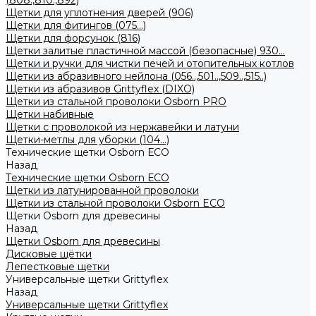
(808.,810.,892)
Щетки для уплотнения дверей (906)
Щетки для фитингов (075...)
Щетки для форсунок (816)
Щетки залитые пластичной массой (безопасные) 930...
Щетки и ручки для чистки печей и отопительных котлов
Щетки из абразивного нейлона (056..,501..,509..,515..)
Щетки из абразивов Grittyflex (DIXO)
Щетки из стальной проволоки Osborn PRO
Щетки набивные
Щетки с проволокой из нержавейки и латуни
Щетки-метлы для уборки (104...)
Технические щетки Osborn ЕСО
Назад
Технические щетки Osborn ЕСО
Щетки из латунированной проволоки
Щетки из стальной проволоки Osborn ECO
Щетки Osborn для древесины
Назад
Щетки Osborn для древесины
Дисковые щётки
Лепестковые щетки
Универсальные щетки Grittyflex
Назад
Универсальные щетки Grittyflex