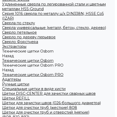
Удлиненные сверла по легированной стали и цветным
металлам HSS-Ground
Серия 1016 сверла по металлу ц/х DIN338N; HSSЕ Со5
(IZAR)
Сверла по стеклу
Сверла универсальные (металл, бетон, стекло, дерево)
Сверло петельное
Сверло по дереву перьевое
Сверло Форстнера
Экстракторы
Технические щетки Osborn
Назад
Технические щетки Osborn
Технические щетки Osborn PRO
Назад
Технические щетки Osborn PRO
Адаптеры
Ручные щетки
Специальные щетки в виде кисти
Щетки DISC-CENTER для зачистки сварных швов
Щетки REFILL
Щетки для зачистки швов (026-большого диаметра)
Щетки для очистки труб (жесткие) 808
Щетки для очистки труб и отверстий (мягкие)