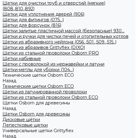
Щетки для очистки труб и отверстий (мягкие)
(808.,810.,892)
Щетки для уплотнения дверей (906)
Щетки для фитингов (075...)
Щетки для форсунок (816)
Щетки залитые пластичной массой (безопасные) 930...
Щетки и ручки для чистки печей и отопительных котлов
Щетки из абразивного нейлона (056..,501..,509..,515..)
Щетки из абразивов Grittyflex (DIXO)
Щетки из стальной проволоки Osborn PRO
Щетки набивные
Щетки с проволокой из нержавейки и латуни
Щетки-метлы для уборки (104...)
Технические щетки Osborn ЕСО
Назад
Технические щетки Osborn ЕСО
Щетки из латунированной проволоки
Щетки из стальной проволоки Osborn ECO
Щетки Osborn для древесины
Назад
Щетки Osborn для древесины
Дисковые щётки
Лепестковые щетки
Универсальные щетки Grittyflex
Назад