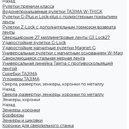
Назад
Рулетки премиум класса
Водонепроницаемые рулетки TAJIMA W-THICK
Рулетки G-Plus и Lock-plus с полиэстерным покрытием
ленты
Рулетки Z-Lock с дополнительным тормозом возврата
ленты
Сверхширокие 27 миллиметровые ленты G3 Lock27
Ударостойкие рулетки G-Lock
Ударостойкие магнитные рулетки Magnet-G
Универсальные рулетки с магнитным основанием W-Mag
Самоклеющаяся стальная мерная лента
Универсальная линейка Tajima с противоскользящей
лентой
Скребки TAJIMA
Угломеры TAJIMA
Сверла, развертки, зенкеры, коронки по металлу
Назад
Сверла, развертки, зенкеры, коронки по металлу
Зенкеры, коронки
Назад
Зенкеры, коронки
Борфрезы
Зенкеры и циковки
Коронки для сверлильного станка