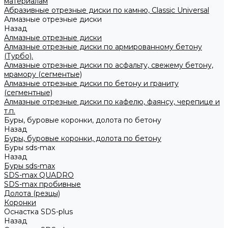
материалам
Абразивные отрезные диски по камню, Classic Universal
Алмазные отрезные диски
Назад
Алмазные отрезные диски
Алмазные отрезные диски по армированному бетону
(Турбо).
Алмазные отрезные диски по асфальту, свежему бетону,
мрамору (сегментые)
Алмазные отрезные диски по бетону и граниту
(сегментные)
Алмазные отрезные диски по кафелю, фаянсу, черепице и
т.п.
Буры, буровые коронки, долота по бетону
Назад
Буры, буровые коронки, долота по бетону
Буры sds-max
Назад
Буры sds-max
SDS-max QUADRO
SDS-max пробивные
Долота (резцы)
Коронки
Оснастка SDS-plus
Назад