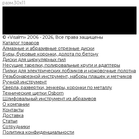
разм.30х11
Нужна консультация?
Подробно расскажем о наших услугах, видах работ и
типовых проектах, рассчитаем стоимость и подготовим
индивидуальное предложение!
Задать вопрос
© «Visalm» 2006 - 2026, Все права защищены
Каталог товаров
Алмазные и абразивные отрезные диски
Буры, буровые коронки, долота по бетону
Диски для циркулярных пил
Несущие тарелки, полировальные круги и адаптеры
Пилки для электрических лобзиков и ножовочные полотна
Резьбонарезной инструмент, наборы плашек и метчиков
Ручной инструмент
Сверла, развертки, зенкеры, коронки по металлу
Технические щетки Osborn
Шлифовальный инструмент из абразивов
О компании
Контакты
Доставка
Статьи
Сотрудники
Политика конфиденциальности