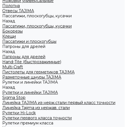
Ножовки универсальные
Полотна
Отвесы TAJIMA
Пассатижи, плоскогубцы, кусачки
Назад
Пассатижи, плоскогубцы, кусачки
Бокорезы
Клещи
Пассатижи и плоскогубцы
Патроны для дрелей
Назад
Патроны для дрелей
Hand-Tite (быстрозажимные)
Multi-Craft
Пистолеты для герметиков TAJIMA
Разметочные шнуры TAJIMA
Рулетки и линейки TAJIMA
Назад
Рулетки и линейки TAJIMA
Sigma Stop
Линейка TAJIMA из нерж.стали первый класс точности
Линейка Tajima из нержав. стали
Рулетки Hi-Lock
Рулетки первого класса точности
Рулетки премиум класса