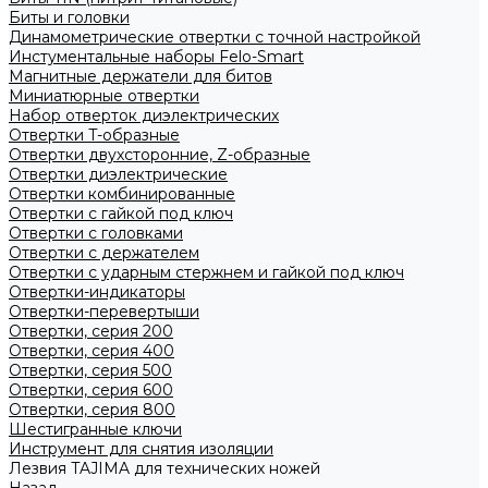
Биты и головки
Динамометрические отвертки с точной настройкой
Инстументальные наборы Felo-Smart
Магнитные держатели для битов
Миниатюрные отвертки
Набор отверток диэлектрических
Отвертки T-образные
Отвертки двухсторонние, Z-образные
Отвертки диэлектрические
Отвертки комбинированные
Отвертки с гайкой под ключ
Отвертки с головками
Отвертки с держателем
Отвертки с ударным стержнем и гайкой под ключ
Отвертки-индикаторы
Отвертки-перевертыши
Отвертки, серия 200
Отвертки, серия 400
Отвертки, серия 500
Отвертки, серия 600
Отвертки, серия 800
Шестигранные ключи
Инструмент для снятия изоляции
Лезвия TAJIMA для технических ножей