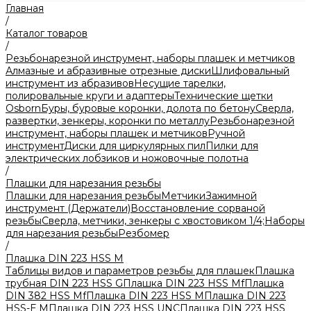
Главная
/
Каталог товаров
/
Резьбонарезной инструмент, наборы плашек и метчиков
Алмазные и абразивные отрезные диски
Шлифовальный
инструмент из абразивов
Несущие тарелки,
полировальные круги и адаптеры
Технические щетки
Osborn
Буры, буровые коронки, долота по бетону
Сверла,
развертки, зенкеры, коронки по металлу
Резьбонарезной
инструмент, наборы плашек и метчиков
Ручной
инструмент
Диски для циркулярных пил
Пилки для
электрических лобзиков и ножовочные полотна
/
Плашки для нарезания резьбы
Плашки для нарезания резьбы
Метчики
Зажимной
инструмент (Держатели)
Восстановление сорваной
резьбы
Сверла, метчики, зенкеры с хвостовиком 1/4;
Наборы
для нарезания резьбы
Резбомер
/
Плашка DIN 223 HSS M
Таблицы видов и параметров резьбы для плашек
Плашка
трубная DIN 223 HSS G
Плашка DIN 223 HSS Mf
Плашка
DIN 382 HSS Mf
Плашка DIN 223 HSS M
Плашка DIN 223
HSS-Е M
Плашка DIN 223 HSS UNC
Плашка DIN 223 HSS