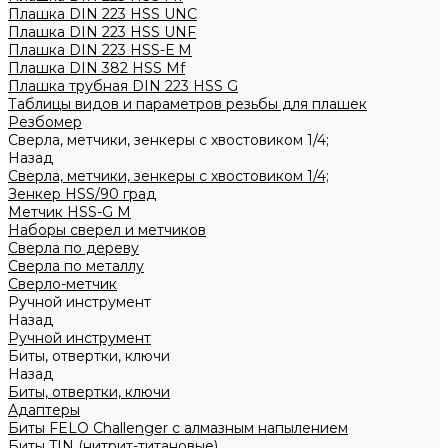
Плашка DIN 223 HSS UNC
Плашка DIN 223 HSS UNF
Плашка DIN 223 HSS-Е M
Плашка DIN 382 HSS Mf
Плашка трубная DIN 223 HSS G
Таблицы видов и параметров резьбы для плашек
Резбомер
Сверла, метчики, зенкеры с хвостовиком 1/4;
Назад
Сверла, метчики, зенкеры с хвостовиком 1/4;
Зенкер HSS/90 град
Метчик HSS-G М
Наборы сверел и метчиков
Сверла по дереву
Сверла по металлу
Сверло-метчик
Ручной инструмент
Назад
Ручной инструмент
Биты, отвертки, ключи
Назад
Биты, отвертки, ключи
Адаптеры
Биты FELO Challenger с алмазным напылением
Биты TIN (нитрит-титановые)