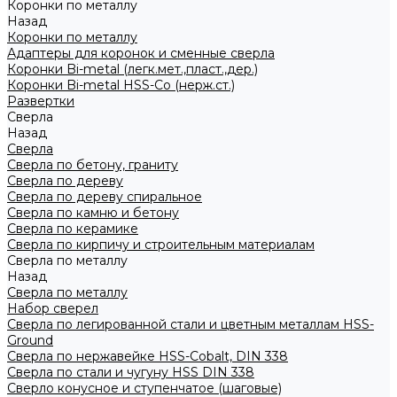
Коронки по металлу
Назад
Коронки по металлу
Адаптеры для коронок и сменные сверла
Коронки Bi-metal (легк.мет.,пласт.,дер.)
Коронки Bi-metal HSS-Co (нерж.ст.)
Развертки
Сверла
Назад
Сверла
Сверла по бетону, граниту
Сверла по дереву
Сверла по дереву спиральное
Сверла по камню и бетону
Сверла по керамике
Сверла по кирпичу и строительным материалам
Сверла по металлу
Назад
Сверла по металлу
Набор сверел
Сверла по легированной стали и цветным металлам HSS-
Ground
Сверла по нержавейке HSS-Cobalt, DIN 338
Сверла по стали и чугуну HSS DIN 338
Сверло конусное и ступенчатое (шаговые)