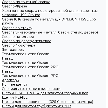
Сверло по точечной сварке
Сверло-Фреза
Удлиненные сверла по легированной стали и цветным
металлам HSS-Ground
Серия 1016 сверла по металлу ц/х DIN338N; HSSЕ Со5
(IZAR)
Сверла по стеклу
Сверла универсальные (металл, бетон, стекло, дерево)
Сверло петельное
Сверло по дереву перьевое
Сверло Форстнера
Экстракторы
Технические щетки Osborn
Назад
Технические щетки Osborn
Технические щетки Osborn PRO
Назад
Технические щетки Osborn PRO
Адаптеры
Ручные щетки
Специальные щетки в виде кисти
Щетки DISC-CENTER для зачистки сварных швов
Щетки REFILL
Щетки для зачистки швов (026-большого диаметра)
Щетки для очистки труб (жесткие) 808