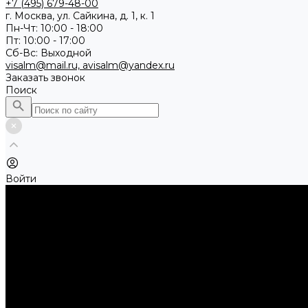
+7 (495) 679-48-00
г. Москва, ул. Сайкина, д. 1, к. 1
Пн-Чт: 10:00 - 18:00
Пт: 10:00 - 17:00
Сб-Вс: Выходной
visalm@mail.ru, avisalm@yandex.ru
Заказать звонок
Поиск
Войти
Каталог товаров
Алмазные и абразивные отрезные диски
Абразивные диски по металлу
Абразивные отрезные диски по камню и асфальту
Алмазные отрезные диски
Буры, буровые коронки, долота по бетону
Буры sds-max
Долота (резцы)
Коронки
Диски для циркулярных пил