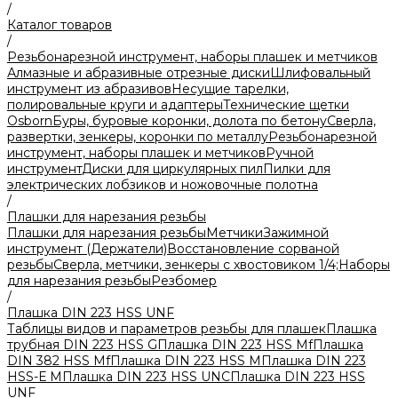
/
Каталог товаров
/
Резьбонарезной инструмент, наборы плашек и метчиков
Алмазные и абразивные отрезные диски
Шлифовальный
инструмент из абразивов
Несущие тарелки,
полировальные круги и адаптеры
Технические щетки
Osborn
Буры, буровые коронки, долота по бетону
Сверла,
развертки, зенкеры, коронки по металлу
Резьбонарезной
инструмент, наборы плашек и метчиков
Ручной
инструмент
Диски для циркулярных пил
Пилки для
электрических лобзиков и ножовочные полотна
/
Плашки для нарезания резьбы
Плашки для нарезания резьбы
Метчики
Зажимной
инструмент (Держатели)
Восстановление сорваной
резьбы
Сверла, метчики, зенкеры с хвостовиком 1/4;
Наборы
для нарезания резьбы
Резбомер
/
Плашка DIN 223 HSS UNF
Таблицы видов и параметров резьбы для плашек
Плашка
трубная DIN 223 HSS G
Плашка DIN 223 HSS Mf
Плашка
DIN 382 HSS Mf
Плашка DIN 223 HSS M
Плашка DIN 223
HSS-Е M
Плашка DIN 223 HSS UNC
Плашка DIN 223 HSS
UNF