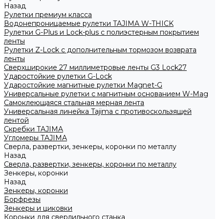
Назад
Рулетки премиум класса
Водонепроницаемые рулетки TAJIMA W-THICK
Рулетки G-Plus и Lock-plus с полиэстерным покрытием
ленты
Рулетки Z-Lock с дополнительным тормозом возврата
ленты
Сверхширокие 27 миллиметровые ленты G3 Lock27
Ударостойкие рулетки G-Lock
Ударостойкие магнитные рулетки Magnet-G
Универсальные рулетки с магнитным основанием W-Mag
Самоклеющаяся стальная мерная лента
Универсальная линейка Tajima с противоскользящей
лентой
Скребки TAJIMA
Угломеры TAJIMA
Сверла, развертки, зенкеры, коронки по металлу
Назад
Сверла, развертки, зенкеры, коронки по металлу
Зенкеры, коронки
Назад
Зенкеры, коронки
Борфрезы
Зенкеры и циковки
Коронки для сверлильного станка