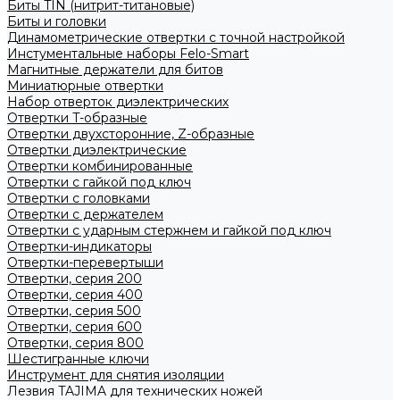
Биты TIN (нитрит-титановые)
Биты и головки
Динамометрические отвертки с точной настройкой
Инстументальные наборы Felo-Smart
Магнитные держатели для битов
Миниатюрные отвертки
Набор отверток диэлектрических
Отвертки T-образные
Отвертки двухсторонние, Z-образные
Отвертки диэлектрические
Отвертки комбинированные
Отвертки с гайкой под ключ
Отвертки с головками
Отвертки с держателем
Отвертки с ударным стержнем и гайкой под ключ
Отвертки-индикаторы
Отвертки-перевертыши
Отвертки, серия 200
Отвертки, серия 400
Отвертки, серия 500
Отвертки, серия 600
Отвертки, серия 800
Шестигранные ключи
Инструмент для снятия изоляции
Лезвия TAJIMA для технических ножей