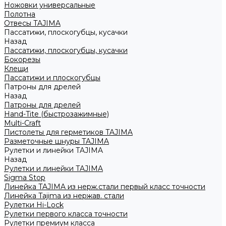
Ножовки универсальные
Полотна
Отвесы TAJIMA
Пассатижи, плоскогубцы, кусачки
Назад
Пассатижи, плоскогубцы, кусачки
Бокорезы
Клещи
Пассатижи и плоскогубцы
Патроны для дрелей
Назад
Патроны для дрелей
Hand-Tite (быстрозажимные)
Multi-Craft
Пистолеты для герметиков TAJIMA
Разметочные шнуры TAJIMA
Рулетки и линейки TAJIMA
Назад
Рулетки и линейки TAJIMA
Sigma Stop
Линейка TAJIMA из нерж.стали первый класс точности
Линейка Tajima из нержав. стали
Рулетки Hi-Lock
Рулетки первого класса точности
Рулетки премиум класса