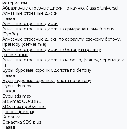
материалам
Абразивные отрезные диски по камню, Classic Universal
Алмазные отрезные диски
Назад
Алмазные отрезные диски
Алмазные отрезные диски по армированному бетону
(Турбо).
Алмазные отрезные диски по асфальту, свежему бетону,
мрамору (сегментые)
Алмазные отрезные диски по бетону и граниту
(сегментные)
Алмазные отрезные диски по кафелю, фаянсу, черепице и
т.п.
Буры, буровые коронки, долота по бетону
Назад
Буры, буровые коронки, долота по бетону
Буры sds-max
Назад
Буры sds-max
SDS-max QUADRO
SDS-max пробивные
Долота (резцы)
Коронки
Оснастка SDS-plus
Назад