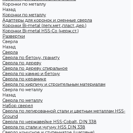
Коронки по металлу
Назад
Коронки по металлу
Адаптеры для коронок и сменные сверла
Коронки Bi-metal (легк.мет.,пласт.,дер.)
Коронки Bi-metal HSS-Co (нерж.ст.)
Развертки
Сверла
Назад
Сверла
Сверла по бетону, граниту
Сверла по дереву
Сверла по дереву спиральное
Сверла по камню и бетону
Сверла по керамике
Сверла по кирпичу и строительным материалам
Сверла по металлу
Назад
Сверла по металлу
Набор сверел
Сверла по легированной стали и цветным металлам HSS-
Ground
Сверла по нержавейке HSS-Cobalt, DIN 338
Сверла по стали и чугуну HSS DIN 338
Сверло конусное и ступенчатое (шаговые)