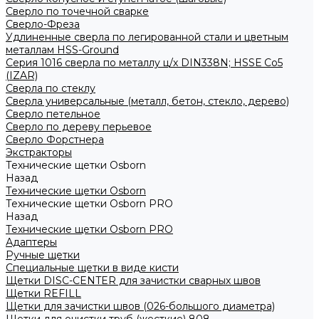
Сверло по точечной сварке
Сверло-Фреза
Удлиненные сверла по легированной стали и цветным
металлам HSS-Ground
Серия 1016 сверла по металлу ц/х DIN338N; HSSЕ Со5
(IZAR)
Сверла по стеклу
Сверла универсальные (металл, бетон, стекло, дерево)
Сверло петельное
Сверло по дереву перьевое
Сверло Форстнера
Экстракторы
Технические щетки Osborn
Назад
Технические щетки Osborn
Технические щетки Osborn PRO
Назад
Технические щетки Osborn PRO
Адаптеры
Ручные щетки
Специальные щетки в виде кисти
Щетки DISC-CENTER для зачистки сварных швов
Щетки REFILL
Щетки для зачистки швов (026-большого диаметра)