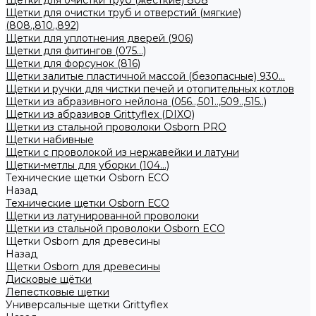
Щетки для очистки труб (жесткие) 808
Щетки для очистки труб и отверстий (мягкие)
(808.,810.,892)
Щетки для уплотнения дверей (906)
Щетки для фитингов (075...)
Щетки для форсунок (816)
Щетки залитые пластичной массой (безопасные) 930...
Щетки и ручки для чистки печей и отопительных котлов
Щетки из абразивного нейлона (056..,501..,509..,515..)
Щетки из абразивов Grittyflex (DIXO)
Щетки из стальной проволоки Osborn PRO
Щетки набивные
Щетки с проволокой из нержавейки и латуни
Щетки-метлы для уборки (104...)
Технические щетки Osborn ЕСО
Назад
Технические щетки Osborn ЕСО
Щетки из латунированной проволоки
Щетки из стальной проволоки Osborn ECO
Щетки Osborn для древесины
Назад
Щетки Osborn для древесины
Дисковые щётки
Лепестковые щетки
Универсальные щетки Grittyflex