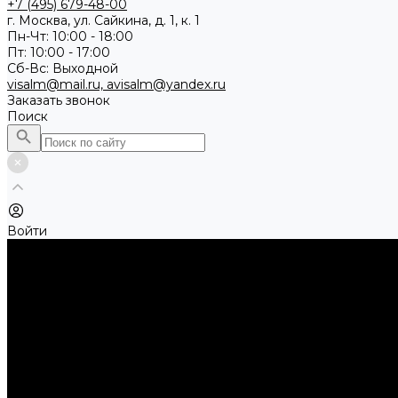
+7 (495) 679-48-00
г. Москва, ул. Сайкина, д. 1, к. 1
Пн-Чт: 10:00 - 18:00
Пт: 10:00 - 17:00
Сб-Вс: Выходной
visalm@mail.ru, avisalm@yandex.ru
Заказать звонок
Поиск
Войти
Каталог товаров
Алмазные и абразивные отрезные диски
Абразивные диски по металлу
Абразивные отрезные диски по камню и асфальту
Алмазные отрезные диски
Буры, буровые коронки, долота по бетону
Буры sds-max
Долота (резцы)
Коронки
Диски для циркулярных пил