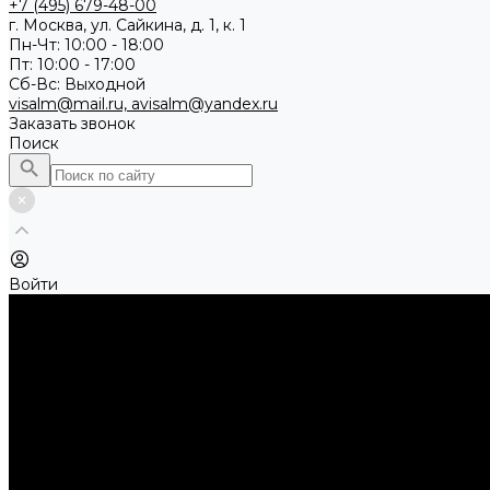
+7 (495) 679-48-00
г. Москва, ул. Сайкина, д. 1, к. 1
Пн-Чт: 10:00 - 18:00
Пт: 10:00 - 17:00
Сб-Вс: Выходной
visalm@mail.ru, avisalm@yandex.ru
Заказать звонок
Поиск
Войти
Каталог товаров
Алмазные и абразивные отрезные диски
Абразивные диски по металлу
Абразивные отрезные диски по камню и асфальту
Алмазные отрезные диски
Буры, буровые коронки, долота по бетону
Буры sds-max
Долота (резцы)
Коронки
Диски для циркулярных пил