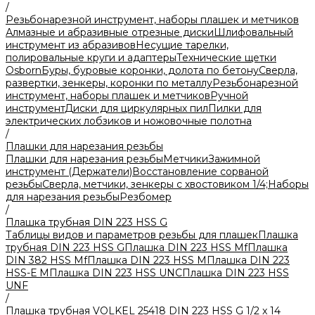
/
Резьбонарезной инструмент, наборы плашек и метчиков
Алмазные и абразивные отрезные диски
Шлифовальный
инструмент из абразивов
Несущие тарелки,
полировальные круги и адаптеры
Технические щетки
Osborn
Буры, буровые коронки, долота по бетону
Сверла,
развертки, зенкеры, коронки по металлу
Резьбонарезной
инструмент, наборы плашек и метчиков
Ручной
инструмент
Диски для циркулярных пил
Пилки для
электрических лобзиков и ножовочные полотна
/
Плашки для нарезания резьбы
Плашки для нарезания резьбы
Метчики
Зажимной
инструмент (Держатели)
Восстановление сорваной
резьбы
Сверла, метчики, зенкеры с хвостовиком 1/4;
Наборы
для нарезания резьбы
Резбомер
/
Плашка трубная DIN 223 HSS G
Таблицы видов и параметров резьбы для плашек
Плашка
трубная DIN 223 HSS G
Плашка DIN 223 HSS Mf
Плашка
DIN 382 HSS Mf
Плашка DIN 223 HSS M
Плашка DIN 223
HSS-Е M
Плашка DIN 223 HSS UNC
Плашка DIN 223 HSS
UNF
/
Плашка трубная VOLKEL 25418 DIN 223 HSS G 1/2 x 14