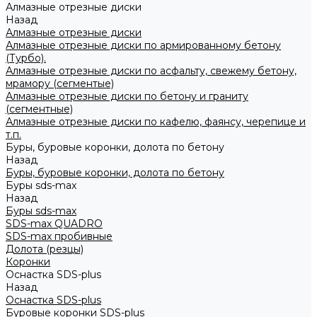
Алмазные отрезные диски
Назад
Алмазные отрезные диски
Алмазные отрезные диски по армированному бетону
(Турбо).
Алмазные отрезные диски по асфальту, свежему бетону,
мрамору (сегментые)
Алмазные отрезные диски по бетону и граниту
(сегментные)
Алмазные отрезные диски по кафелю, фаянсу, черепице и
т.п.
Буры, буровые коронки, долота по бетону
Назад
Буры, буровые коронки, долота по бетону
Буры sds-max
Назад
Буры sds-max
SDS-max QUADRO
SDS-max пробивные
Долота (резцы)
Коронки
Оснастка SDS-plus
Назад
Оснастка SDS-plus
Буровые коронки SDS-plus