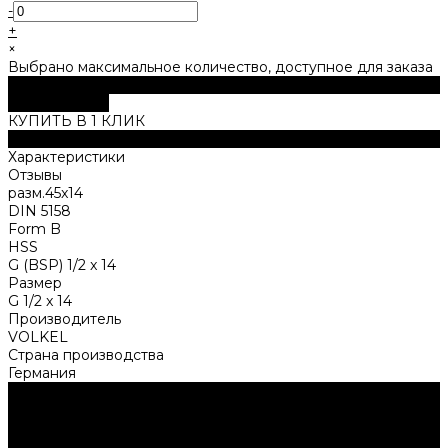
-
+
×
Выбрано максимальное количество, доступное для заказа
В корзину
ДОБАВЛЕНО
КУПИТЬ В 1 КЛИК
Описание
Характеристики
Отзывы
разм.45x14
DIN 5158
Form B
HSS
G (BSP) 1/2 x 14
Размер
G 1/2 x 14
Производитель
VOLKEL
Страна производства
Германия
Нужна консультация?
Подробно расскажем о наших услугах, видах работ и
типовых проектах, рассчитаем стоимость и подготовим
индивидуальное предложение!