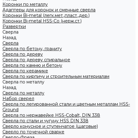
Коронки по металлу
Адаптеры для коронок и сменные сверла
Коронки Bi-metal (легк.мет.,пласт.,дер.)
Коронки Bi-metal HSS-Co (нерж.ст.)
Развертки
Сверла
Назад
Сверла
Сверла по бетону, граниту
Сверла по дереву
Сверла по дереву спиральное
Сверла по камню и бетону
Сверла по керамике
Сверла по кирпичу и строительным материалам
Сверла по металлу
Назад
Сверла по металлу
Набор сверел
Сверла по легированной стали и цветным металлам HSS-
Ground
Сверла по нержавейке HSS-Cobalt, DIN 338
Сверла по стали и чугуну HSS DIN 338
Сверло конусное и ступенчатое (шаговые)
Сверло по точечной сварке
Сверло-Фреза