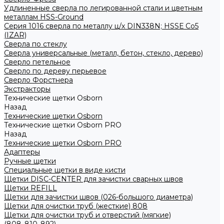
Удлиненные сверла по легированной стали и цветным
металлам HSS-Ground
Серия 1016 сверла по металлу ц/х DIN338N; HSSЕ Со5
(IZAR)
Сверла по стеклу
Сверла универсальные (металл, бетон, стекло, дерево)
Сверло петельное
Сверло по дереву перьевое
Сверло Форстнера
Экстракторы
Технические щетки Osborn
Назад
Технические щетки Osborn
Технические щетки Osborn PRO
Назад
Технические щетки Osborn PRO
Адаптеры
Ручные щетки
Специальные щетки в виде кисти
Щетки DISC-CENTER для зачистки сварных швов
Щетки REFILL
Щетки для зачистки швов (026-большого диаметра)
Щетки для очистки труб (жесткие) 808
Щетки для очистки труб и отверстий (мягкие)