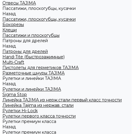
Отвесы TAJIMA
Пассатижи, плоскогубцы, кусачки
Назад
Пассатижи, плоскогубцы, кусачки
Бокорезы
Клещи
Пассатижи и плоскогубцы
Патроны для дрелей
Назад
Патроны для дрелей
Hand-Tite (быстрозажимные)
Multi-Craft
Пистолеты для герметиков TAJIMA
Разметочные шнуры TAJIMA
Рулетки и линейки TAJIMA
Назад
Рулетки и линейки TAJIMA
Sigma Stop
Линейка TAJIMA из нерж.стали первый класс точности
Линейка Tajima из нержав. стали
Рулетки Hi-Lock
Рулетки первого класса точности
Рулетки премиум класса
Назад
Рулетки премиум класса