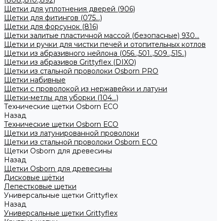
(808.,810.,892)
Щетки для уплотнения дверей (906)
Щетки для фитингов (075...)
Щетки для форсунок (816)
Щетки залитые пластичной массой (безопасные) 930...
Щетки и ручки для чистки печей и отопительных котлов
Щетки из абразивного нейлона (056..,501..,509..,515..)
Щетки из абразивов Grittyflex (DIXO)
Щетки из стальной проволоки Osborn PRO
Щетки набивные
Щетки с проволокой из нержавейки и латуни
Щетки-метлы для уборки (104...)
Технические щетки Osborn ЕСО
Назад
Технические щетки Osborn ЕСО
Щетки из латунированной проволоки
Щетки из стальной проволоки Osborn ECO
Щетки Osborn для древесины
Назад
Щетки Osborn для древесины
Дисковые щётки
Лепестковые щетки
Универсальные щетки Grittyflex
Назад
Универсальные щетки Grittyflex