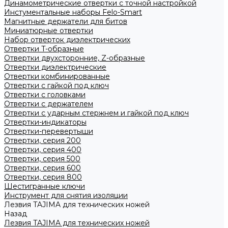
Динамометрические отвертки с точной настройкой
Инстументальные наборы Felo-Smart
Магнитные держатели для битов
Миниатюрные отвертки
Набор отверток диэлектрических
Отвертки T-образные
Отвертки двухсторонние, Z-образные
Отвертки диэлектрические
Отвертки комбинированные
Отвертки с гайкой под ключ
Отвертки с головками
Отвертки с держателем
Отвертки с ударным стержнем и гайкой под ключ
Отвертки-индикаторы
Отвертки-перевертыши
Отвертки, серия 200
Отвертки, серия 400
Отвертки, серия 500
Отвертки, серия 600
Отвертки, серия 800
Шестигранные ключи
Инструмент для снятия изоляции
Лезвия TAJIMA для технических ножей
Назад
Лезвия TAJIMA для технических ножей