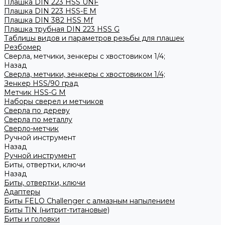
Плашка DIN 223 HSS UNF
Плашка DIN 223 HSS-Е M
Плашка DIN 382 HSS Mf
Плашка трубная DIN 223 HSS G
Таблицы видов и параметров резьбы для плашек
Резбомер
Сверла, метчики, зенкеры с хвостовиком 1/4;
Назад
Сверла, метчики, зенкеры с хвостовиком 1/4;
Зенкер HSS/90 град
Метчик HSS-G М
Наборы сверел и метчиков
Сверла по дереву
Сверла по металлу
Сверло-метчик
Ручной инструмент
Назад
Ручной инструмент
Биты, отвертки, ключи
Назад
Биты, отвертки, ключи
Адаптеры
Биты FELO Challenger с алмазным напылением
Биты TIN (нитрит-титановые)
Биты и головки