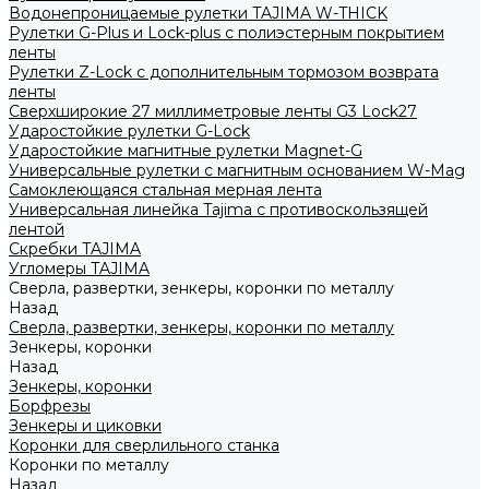
Водонепроницаемые рулетки TAJIMA W-THICK
Рулетки G-Plus и Lock-plus с полиэстерным покрытием
ленты
Рулетки Z-Lock с дополнительным тормозом возврата
ленты
Сверхширокие 27 миллиметровые ленты G3 Lock27
Ударостойкие рулетки G-Lock
Ударостойкие магнитные рулетки Magnet-G
Универсальные рулетки с магнитным основанием W-Mag
Самоклеющаяся стальная мерная лента
Универсальная линейка Tajima с противоскользящей
лентой
Скребки TAJIMA
Угломеры TAJIMA
Сверла, развертки, зенкеры, коронки по металлу
Назад
Сверла, развертки, зенкеры, коронки по металлу
Зенкеры, коронки
Назад
Зенкеры, коронки
Борфрезы
Зенкеры и циковки
Коронки для сверлильного станка
Коронки по металлу
Назад