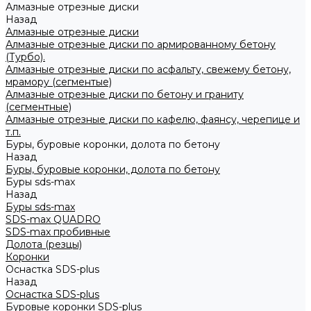
Алмазные отрезные диски
Назад
Алмазные отрезные диски
Алмазные отрезные диски по армированному бетону
(Турбо).
Алмазные отрезные диски по асфальту, свежему бетону,
мрамору (сегментые)
Алмазные отрезные диски по бетону и граниту
(сегментные)
Алмазные отрезные диски по кафелю, фаянсу, черепице и
т.п.
Буры, буровые коронки, долота по бетону
Назад
Буры, буровые коронки, долота по бетону
Буры sds-max
Назад
Буры sds-max
SDS-max QUADRO
SDS-max пробивные
Долота (резцы)
Коронки
Оснастка SDS-plus
Назад
Оснастка SDS-plus
Буровые коронки SDS-plus