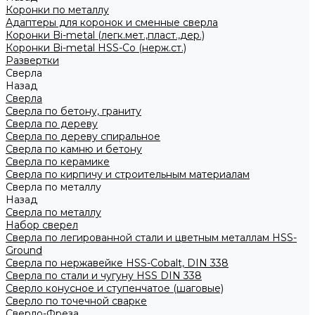
Коронки по металлу
Адаптеры для коронок и сменные сверла
Коронки Bi-metal (легк.мет.,пласт.,дер.)
Коронки Bi-metal HSS-Co (нерж.ст.)
Развертки
Сверла
Назад
Сверла
Сверла по бетону, граниту
Сверла по дереву
Сверла по дереву спиральное
Сверла по камню и бетону
Сверла по керамике
Сверла по кирпичу и строительным материалам
Сверла по металлу
Назад
Сверла по металлу
Набор сверел
Сверла по легированной стали и цветным металлам HSS-
Ground
Сверла по нержавейке HSS-Cobalt, DIN 338
Сверла по стали и чугуну HSS DIN 338
Сверло конусное и ступенчатое (шаговые)
Сверло по точечной сварке
Сверло-Фреза