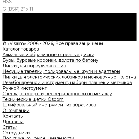
HSS
G (BSP) 2" x 11
Нужна консультация?
Подробно расскажем о наших услугах, видах работ и
типовых проектах, рассчитаем стоимость и подготовим
индивидуальное предложение!
Задать вопрос
© «Visalm» 2006 - 2026, Все права защищены
Каталог товаров
Алмазные и абразивные отрезные диски
Буры, буровые коронки, долота по бетону
Диски для циркулярных пил
Несущие тарелки, полировальные круги и адаптеры
Пилки для электрических лобзиков и ножовочные полотна
Резьбонарезной инструмент, наборы плашек и метчиков
Ручной инструмент
Сверла, развертки, зенкеры, коронки по металлу
Технические щетки Osborn
Шлифовальный инструмент из абразивов
О компании
Контакты
Доставка
Статьи
Сотрудники
Политика конфиденциальности