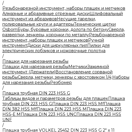
/
Резьбонарезной инструмент, наборы плашек и метчиков
Алмазные и абразивные отрезные диски
Шлифовальный
инструмент из абразивов
Несущие тарелки,
полировальные круги и адаптеры
Технические щетки
Osborn
Буры, буровые коронки, долота по бетону
Сверла,
развертки, зенкеры, коронки по металлу
Резьбонарезной
инструмент, наборы плашек и метчиков
Ручной
инструмент
Диски для циркулярных пил
Пилки для
электрических лобзиков и ножовочные полотна
/
Плашки для нарезания резьбы
Плашки для нарезания резьбы
Метчики
Зажимной
инструмент (Держатели)
Восстановление сорваной
резьбы
Сверла, метчики, зенкеры с хвостовиком 1/4;
Наборы
для нарезания резьбы
Резбомер
/
Плашка трубная DIN 223 HSS G
Таблицы видов и параметров резьбы для плашек
Плашка
трубная DIN 223 HSS G
Плашка DIN 223 HSS Mf
Плашка
DIN 382 HSS Mf
Плашка DIN 223 HSS M
Плашка DIN 223
HSS-Е M
Плашка DIN 223 HSS UNC
Плашка DIN 223 HSS
UNF
/
Плашка трубная VOLKEL 25452 DIN 223 HSS G 2" x 11