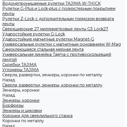
Водонепроницаемые рулетки TAJIMA W-THICK
Рулетки G-Plus и Lock-plus с полиэстерным покрытием
ленты
Рулетки Z-Lock с дополнительным тормозом возврата
ленты
Сверхширокие 27 миллиметровые ленты G3 Lock27
Ударостойкие рулетки G-Lock
Ударостойкие магнитные рулетки Magnet-G
Универсальные рулетки с магнитным основанием W-Mag
Самоклеющаяся стальная мерная лента
Универсальная линейка Tajima с противоскользящей
лентой
Скребки TAJIMA
Угломеры TAJIMA
Сверла, развертки, зенкеры, коронки по металлу
Назад
Сверла, развертки, зенкеры, коронки по металлу
Зенкеры, коронки
Назад
Зенкеры, коронки
Борфрезы
Зенкеры и циковки
Коронки для сверлильного станка
Коронки по металлу
Назад