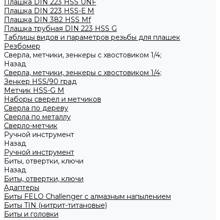
Плашка DIN 223 HSS UNF
Плашка DIN 223 HSS-Е M
Плашка DIN 382 HSS Mf
Плашка трубная DIN 223 HSS G
Таблицы видов и параметров резьбы для плашек
Резбомер
Сверла, метчики, зенкеры с хвостовиком 1/4;
Назад
Сверла, метчики, зенкеры с хвостовиком 1/4;
Зенкер HSS/90 град
Метчик HSS-G М
Наборы сверел и метчиков
Сверла по дереву
Сверла по металлу
Сверло-метчик
Ручной инструмент
Назад
Ручной инструмент
Биты, отвертки, ключи
Назад
Биты, отвертки, ключи
Адаптеры
Биты FELO Challenger с алмазным напылением
Биты TIN (нитрит-титановые)
Биты и головки