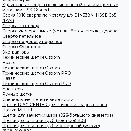
Удлиненные сверла по легированной стали и цветным
металлам HSS-Ground
Серия 1016 сверла по металлу ц/х DIN338N; HSSЕ Со5
(IZAR)
Сверла по стеклу
Сверла универсальные (металл, бетон, стекло, дерево)
Сверло петельное
Сверло по дереву перьевое
Сверло Форстнера
Экстракторы
Технические щетки Osborn
Назад
Технические щетки Osborn
Технические щетки Osborn PRO
Назад
Технические щетки Osborn PRO
Адаптеры
Ручные щетки
Специальные щетки в виде кисти
Щетки DISC-CENTER для зачистки сварных швов
Щетки REFILL
Щетки для зачистки швов (026-большого диаметра)
Щетки для очистки труб (жесткие) 808
Щетки для очистки труб и отверстий (мягкие)