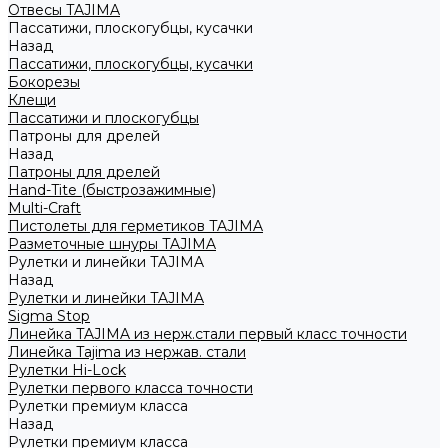
Отвесы TAJIMA
Пассатижи, плоскогубцы, кусачки
Назад
Пассатижи, плоскогубцы, кусачки
Бокорезы
Клещи
Пассатижи и плоскогубцы
Патроны для дрелей
Назад
Патроны для дрелей
Hand-Tite (быстрозажимные)
Multi-Craft
Пистолеты для герметиков TAJIMA
Разметочные шнуры TAJIMA
Рулетки и линейки TAJIMA
Назад
Рулетки и линейки TAJIMA
Sigma Stop
Линейка TAJIMA из нерж.стали первый класс точности
Линейка Tajima из нержав. стали
Рулетки Hi-Lock
Рулетки первого класса точности
Рулетки премиум класса
Назад
Рулетки премиум класса