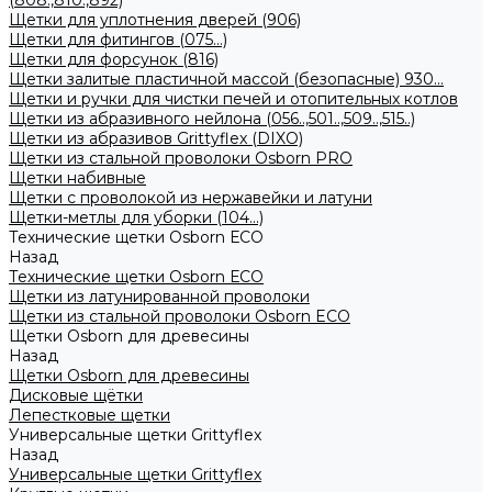
(808.,810.,892)
Щетки для уплотнения дверей (906)
Щетки для фитингов (075...)
Щетки для форсунок (816)
Щетки залитые пластичной массой (безопасные) 930...
Щетки и ручки для чистки печей и отопительных котлов
Щетки из абразивного нейлона (056..,501..,509..,515..)
Щетки из абразивов Grittyflex (DIXO)
Щетки из стальной проволоки Osborn PRO
Щетки набивные
Щетки с проволокой из нержавейки и латуни
Щетки-метлы для уборки (104...)
Технические щетки Osborn ЕСО
Назад
Технические щетки Osborn ЕСО
Щетки из латунированной проволоки
Щетки из стальной проволоки Osborn ECO
Щетки Osborn для древесины
Назад
Щетки Osborn для древесины
Дисковые щётки
Лепестковые щетки
Универсальные щетки Grittyflex
Назад
Универсальные щетки Grittyflex