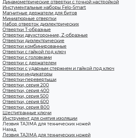
Динамометрические отвертки с точной настройкой
Инстументальные наборы Felo-Smart
Магнитные держатели для битов
Миниатюрные отвертки
Набор отверток диэлектрических
Отвертки T-образные
Отвертки двухсторонние, Z-образные
Отвертки диэлектрические
Отвертки комбинированные
Отвертки с гайкой под ключ
Отвертки с головками
Отвертки с держателем
Отвертки с ударным стержнем и гайкой под ключ
Отвертки-индикаторы
Отвертки-перевертыши
Отвертки, серия 200
Отвертки, серия 400
Отвертки, серия 500
Отвертки, серия 600
Отвертки, серия 800
Шестигранные ключи
Инструмент для снятия изоляции
Лезвия TAJIMA для технических ножей
Назад
Лезвия TAJIMA для технических ножей