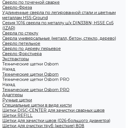
Сверло по точечной сварке
Сверло-Фреза
Удлиненные сверла по легированной стали и цветным
металлам HSS-Ground
Серия 1016 сверла по металлу ц/х DIN338N; HSSЕ Со5
(IZAR)
Сверла по стеклу
Сверла универсальные (металл, бетон, стекло, дерево)
Сверло петельное
Сверло по дереву перьевое
Сверло Форстнера
Экстракторы
Технические щетки Osborn
Назад
Технические щетки Osborn
Технические щетки Osborn PRO
Назад
Технические щетки Osborn PRO
Адаптеры
Ручные щетки
Специальные щетки в виде кисти
Щетки DISC-CENTER для зачистки сварных швов
Щетки REFILL
Щетки для зачистки швов (026-большого диаметра)
Щетки для очистки труб (жесткие) 808