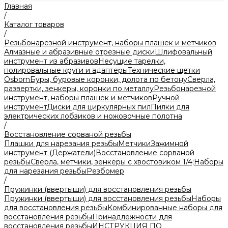
Главная
/
Каталог товаров
/
Резьбонарезной инструмент, наборы плашек и метчиков
Алмазные и абразивные отрезные диски
Шлифовальный
инструмент из абразивов
Несущие тарелки,
полировальные круги и адаптеры
Технические щетки
Osborn
Буры, буровые коронки, долота по бетону
Сверла,
развертки, зенкеры, коронки по металлу
Резьбонарезной
инструмент, наборы плашек и метчиков
Ручной
инструмент
Диски для циркулярных пил
Пилки для
электрических лобзиков и ножовочные полотна
/
Восстановление сорваной резьбы
Плашки для нарезания резьбы
Метчики
Зажимной
инструмент (Держатели)
Восстановление сорваной
резьбы
Сверла, метчики, зенкеры с хвостовиком 1/4;
Наборы
для нарезания резьбы
Резбомер
/
Пружинки (ввертыши) для восстановления резьбы
Пружинки (ввертыши) для восстановления резьбы
Наборы
для восстановления резьбы
Комбинированные наборы для
восстановления резьбы
Принадлежности для
восстановления резьбы
ИНСТРУКЦИЯ ПО