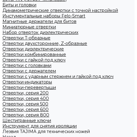
Биты и головки
Динамометрические отвертки с точной настройкой
Инстументальные наборы Felo-Smart
Магнитные держатели для битов
Миниатюрные отвертки
Набор отверток диэлектрических
Отвертки T-образные
Отвертки двухсторонние, Z-образные
Отвертки диэлектрические
Отвертки комбинированные
Отвертки с гайкой под ключ
Отвертки с головками
Отвертки с держателем
Отвертки с ударным стержнем и гайкой под ключ
Отвертки-индикаторы
Отвертки-перевертыши
Отвертки, серия 200
Отвертки, серия 400
Отвертки, серия 500
Отвертки, серия 600
Отвертки, серия 800
Шестигранные ключи
Инструмент для снятия изоляции
Лезвия TAJIMA для технических ножей