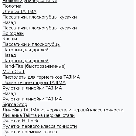
Ножовки универсальные
Полотна
Отвесы TAJIMA
Пассатижи, плоскогубцы, кусачки
Назад
Пассатижи, плоскогубцы, кусачки
Бокорезы
Клещи
Пассатижи и плоскогубцы
Патроны для дрелей
Назад
Патроны для дрелей
Hand-Tite (быстрозажимные)
Multi-Craft
Пистолеты для герметиков TAJIMA
Разметочные шнуры TAJIMA
Рулетки и линейки TAJIMA
Назад
Рулетки и линейки TAJIMA
Sigma Stop
Линейка TAJIMA из нерж.стали первый класс точности
Линейка Tajima из нержав. стали
Рулетки Hi-Lock
Рулетки первого класса точности
Рулетки премиум класса