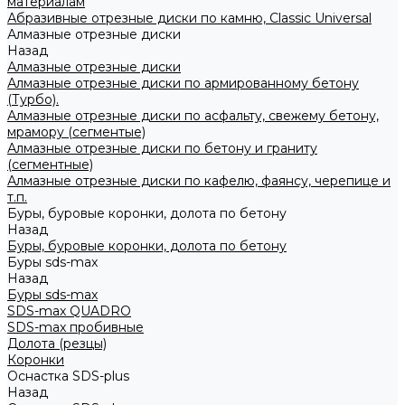
материалам
Абразивные отрезные диски по камню, Classic Universal
Алмазные отрезные диски
Назад
Алмазные отрезные диски
Алмазные отрезные диски по армированному бетону
(Турбо).
Алмазные отрезные диски по асфальту, свежему бетону,
мрамору (сегментые)
Алмазные отрезные диски по бетону и граниту
(сегментные)
Алмазные отрезные диски по кафелю, фаянсу, черепице и
т.п.
Буры, буровые коронки, долота по бетону
Назад
Буры, буровые коронки, долота по бетону
Буры sds-max
Назад
Буры sds-max
SDS-max QUADRO
SDS-max пробивные
Долота (резцы)
Коронки
Оснастка SDS-plus
Назад