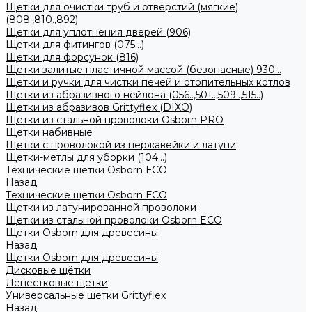
Щетки для очистки труб и отверстий (мягкие)
(808.,810.,892)
Щетки для уплотнения дверей (906)
Щетки для фитингов (075...)
Щетки для форсунок (816)
Щетки залитые пластичной массой (безопасные) 930...
Щетки и ручки для чистки печей и отопительных котлов
Щетки из абразивного нейлона (056..,501..,509..,515..)
Щетки из абразивов Grittyflex (DIXO)
Щетки из стальной проволоки Osborn PRO
Щетки набивные
Щетки с проволокой из нержавейки и латуни
Щетки-метлы для уборки (104...)
Технические щетки Osborn ЕСО
Назад
Технические щетки Osborn ЕСО
Щетки из латунированной проволоки
Щетки из стальной проволоки Osborn ECO
Щетки Osborn для древесины
Назад
Щетки Osborn для древесины
Дисковые щётки
Лепестковые щетки
Универсальные щетки Grittyflex
Назад