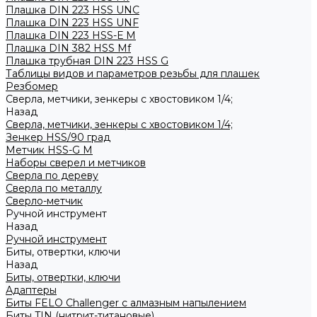
Плашка DIN 223 HSS UNC
Плашка DIN 223 HSS UNF
Плашка DIN 223 HSS-Е M
Плашка DIN 382 HSS Mf
Плашка трубная DIN 223 HSS G
Таблицы видов и параметров резьбы для плашек
Резбомер
Сверла, метчики, зенкеры с хвостовиком 1/4;
Назад
Сверла, метчики, зенкеры с хвостовиком 1/4;
Зенкер HSS/90 град
Метчик HSS-G М
Наборы сверел и метчиков
Сверла по дереву
Сверла по металлу
Сверло-метчик
Ручной инструмент
Назад
Ручной инструмент
Биты, отвертки, ключи
Назад
Биты, отвертки, ключи
Адаптеры
Биты FELO Challenger с алмазным напылением
Биты TIN (нитрит-титановые)