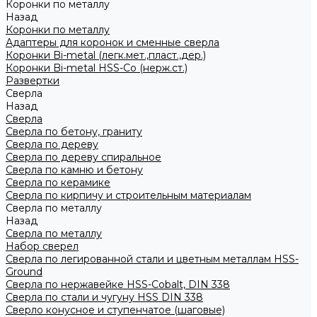
Коронки по металлу
Назад
Коронки по металлу
Адаптеры для коронок и сменные сверла
Коронки Bi-metal (легк.мет.,пласт.,дер.)
Коронки Bi-metal HSS-Co (нерж.ст.)
Развертки
Сверла
Назад
Сверла
Сверла по бетону, граниту
Сверла по дереву
Сверла по дереву спиральное
Сверла по камню и бетону
Сверла по керамике
Сверла по кирпичу и строительным материалам
Сверла по металлу
Назад
Сверла по металлу
Набор сверел
Сверла по легированной стали и цветным металлам HSS-
Ground
Сверла по нержавейке HSS-Cobalt, DIN 338
Сверла по стали и чугуну HSS DIN 338
Сверло конусное и ступенчатое (шаговые)