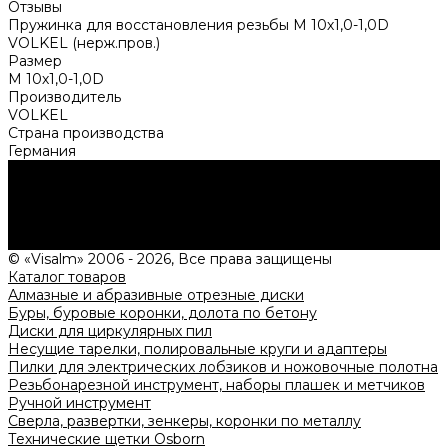
Отзывы
Пружинка для восстановления резьбы M 10х1,0-1,0D
VOLKEL (нерж.пров.)
Размер
M 10х1,0-1,0D
Производитель
VOLKEL
Страна производства
Германия
Нужна консультация?
Подробно расскажем о наших услугах, видах работ и
типовых проектах, рассчитаем стоимость и подготовим
индивидуальное предложение!
Задать вопрос
© «Visalm» 2006 - 2026, Все права защищены
Каталог товаров
Алмазные и абразивные отрезные диски
Буры, буровые коронки, долота по бетону
Диски для циркулярных пил
Несущие тарелки, полировальные круги и адаптеры
Пилки для электрических лобзиков и ножовочные полотна
Резьбонарезной инструмент, наборы плашек и метчиков
Ручной инструмент
Сверла, развертки, зенкеры, коронки по металлу
Технические щетки Osborn