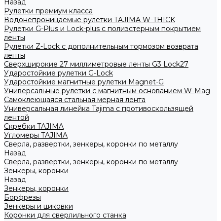
Назад
Рулетки премиум класса
Водонепроницаемые рулетки TAJIMA W-THICK
Рулетки G-Plus и Lock-plus с полиэстерным покрытием
ленты
Рулетки Z-Lock с дополнительным тормозом возврата
ленты
Сверхширокие 27 миллиметровые ленты G3 Lock27
Ударостойкие рулетки G-Lock
Ударостойкие магнитные рулетки Magnet-G
Универсальные рулетки с магнитным основанием W-Mag
Самоклеющаяся стальная мерная лента
Универсальная линейка Tajima с противоскользящей
лентой
Скребки TAJIMA
Угломеры TAJIMA
Сверла, развертки, зенкеры, коронки по металлу
Назад
Сверла, развертки, зенкеры, коронки по металлу
Зенкеры, коронки
Назад
Зенкеры, коронки
Борфрезы
Зенкеры и циковки
Коронки для сверлильного станка