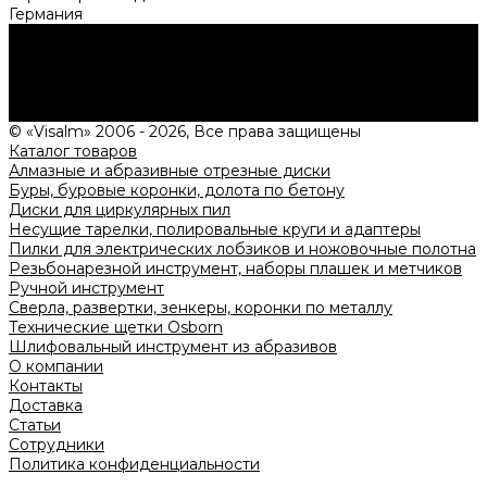
Германия
Нужна консультация?
Подробно расскажем о наших услугах, видах работ и
типовых проектах, рассчитаем стоимость и подготовим
индивидуальное предложение!
Задать вопрос
© «Visalm» 2006 - 2026, Все права защищены
Каталог товаров
Алмазные и абразивные отрезные диски
Буры, буровые коронки, долота по бетону
Диски для циркулярных пил
Несущие тарелки, полировальные круги и адаптеры
Пилки для электрических лобзиков и ножовочные полотна
Резьбонарезной инструмент, наборы плашек и метчиков
Ручной инструмент
Сверла, развертки, зенкеры, коронки по металлу
Технические щетки Osborn
Шлифовальный инструмент из абразивов
О компании
Контакты
Доставка
Статьи
Сотрудники
Политика конфиденциальности