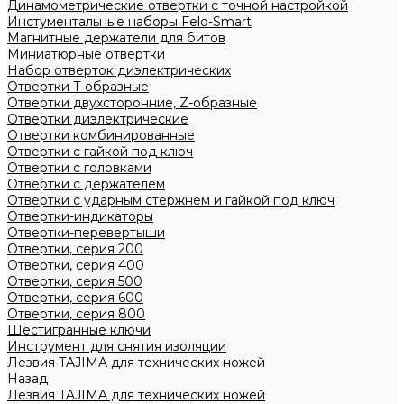
Динамометрические отвертки с точной настройкой
Инстументальные наборы Felo-Smart
Магнитные держатели для битов
Миниатюрные отвертки
Набор отверток диэлектрических
Отвертки T-образные
Отвертки двухсторонние, Z-образные
Отвертки диэлектрические
Отвертки комбинированные
Отвертки с гайкой под ключ
Отвертки с головками
Отвертки с держателем
Отвертки с ударным стержнем и гайкой под ключ
Отвертки-индикаторы
Отвертки-перевертыши
Отвертки, серия 200
Отвертки, серия 400
Отвертки, серия 500
Отвертки, серия 600
Отвертки, серия 800
Шестигранные ключи
Инструмент для снятия изоляции
Лезвия TAJIMA для технических ножей
Назад
Лезвия TAJIMA для технических ножей