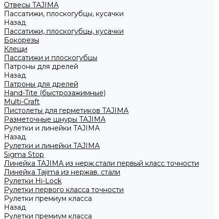
Отвесы TAJIMA
Пассатижи, плоскогубцы, кусачки
Назад
Пассатижи, плоскогубцы, кусачки
Бокорезы
Клещи
Пассатижи и плоскогубцы
Патроны для дрелей
Назад
Патроны для дрелей
Hand-Tite (быстрозажимные)
Multi-Craft
Пистолеты для герметиков TAJIMA
Разметочные шнуры TAJIMA
Рулетки и линейки TAJIMA
Назад
Рулетки и линейки TAJIMA
Sigma Stop
Линейка TAJIMA из нерж.стали первый класс точности
Линейка Tajima из нержав. стали
Рулетки Hi-Lock
Рулетки первого класса точности
Рулетки премиум класса
Назад
Рулетки премиум класса