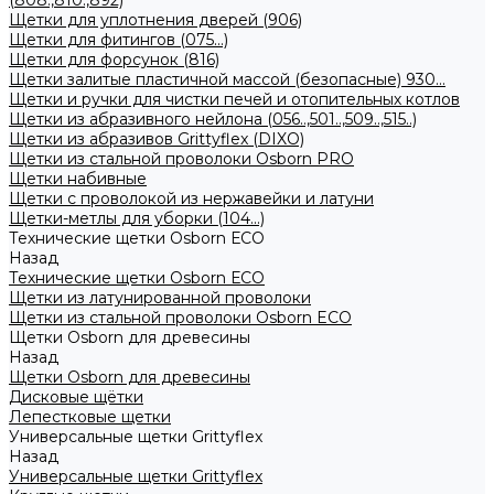
(808.,810.,892)
Щетки для уплотнения дверей (906)
Щетки для фитингов (075...)
Щетки для форсунок (816)
Щетки залитые пластичной массой (безопасные) 930...
Щетки и ручки для чистки печей и отопительных котлов
Щетки из абразивного нейлона (056..,501..,509..,515..)
Щетки из абразивов Grittyflex (DIXO)
Щетки из стальной проволоки Osborn PRO
Щетки набивные
Щетки с проволокой из нержавейки и латуни
Щетки-метлы для уборки (104...)
Технические щетки Osborn ЕСО
Назад
Технические щетки Osborn ЕСО
Щетки из латунированной проволоки
Щетки из стальной проволоки Osborn ECO
Щетки Osborn для древесины
Назад
Щетки Osborn для древесины
Дисковые щётки
Лепестковые щетки
Универсальные щетки Grittyflex
Назад
Универсальные щетки Grittyflex