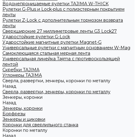
Водонепроницаемые рулетки TAJIMA W-THICK
Рулетки G-Plus и Lock-plus с полиэстерным покрытием
ленты
Рулетки Z-Lock с дополнительным тормозом возврата
ленты
Сверхширокие 27 миллиметровые ленты G3 Lock27
Ударостойкие рулетки G-Lock
Ударостойкие магнитные рулетки Magnet-G
Универсальные рулетки с магнитным основанием W-Mag
Самоклеющаяся стальная мерная лента
Универсальная линейка Tajima с противоскользящей
лентой
Скребки TAJIMA
Угломеры TAJIMA
Сверла, развертки, зенкеры, коронки по металлу
Назад
Сверла, развертки, зенкеры, коронки по металлу
Зенкеры, коронки
Назад
Зенкеры, коронки
Борфрезы
Зенкеры и циковки
Коронки для сверлильного станка
Коронки по металлу
Назад