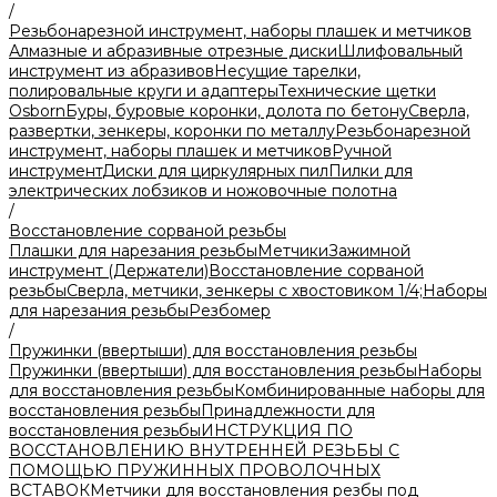
/
Резьбонарезной инструмент, наборы плашек и метчиков
Алмазные и абразивные отрезные диски
Шлифовальный
инструмент из абразивов
Несущие тарелки,
полировальные круги и адаптеры
Технические щетки
Osborn
Буры, буровые коронки, долота по бетону
Сверла,
развертки, зенкеры, коронки по металлу
Резьбонарезной
инструмент, наборы плашек и метчиков
Ручной
инструмент
Диски для циркулярных пил
Пилки для
электрических лобзиков и ножовочные полотна
/
Восстановление сорваной резьбы
Плашки для нарезания резьбы
Метчики
Зажимной
инструмент (Держатели)
Восстановление сорваной
резьбы
Сверла, метчики, зенкеры с хвостовиком 1/4;
Наборы
для нарезания резьбы
Резбомер
/
Пружинки (ввертыши) для восстановления резьбы
Пружинки (ввертыши) для восстановления резьбы
Наборы
для восстановления резьбы
Комбинированные наборы для
восстановления резьбы
Принадлежности для
восстановления резьбы
ИНСТРУКЦИЯ ПО
ВОССТАНОВЛЕНИЮ ВНУТРЕННЕЙ РЕЗЬБЫ С
ПОМОЩЬЮ ПРУЖИННЫХ ПРОВОЛОЧНЫХ
ВСТАВОК
Метчики для восстановления резбы под