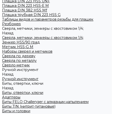
Плашка DIN 223 HSS UNF
Плашка DIN 223 HSS-Е M
Плашка DIN 382 HSS Mf
Плашка трубная DIN 223 HSS G
Таблицы видов и параметров резьбы для плашек
Резбомер
Сверла, метчики, зенкеры с хвостовиком 1/4;
Назад
Сверла, метчики, зенкеры с хвостовиком 1/4;
Зенкер HSS/90 град
Метчик HSS-G М
Наборы сверел и метчиков
Сверла по дереву
Сверла по металлу
Сверло-метчик
Ручной инструмент
Назад
Ручной инструмент
Биты, отвертки, ключи
Назад
Биты, отвертки, ключи
Адаптеры
Биты FELO Challenger с алмазным напылением
Биты TIN (нитрит-титановые)
Биты и головки