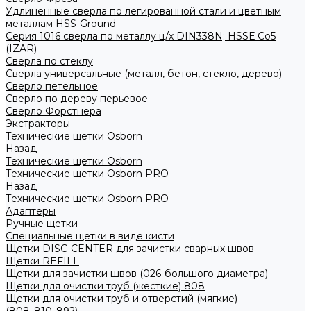
Удлиненные сверла по легированной стали и цветным
металлам HSS-Ground
Серия 1016 сверла по металлу ц/х DIN338N; HSSЕ Со5
(IZAR)
Сверла по стеклу
Сверла универсальные (металл, бетон, стекло, дерево)
Сверло петельное
Сверло по дереву перьевое
Сверло Форстнера
Экстракторы
Технические щетки Osborn
Назад
Технические щетки Osborn
Технические щетки Osborn PRO
Назад
Технические щетки Osborn PRO
Адаптеры
Ручные щетки
Специальные щетки в виде кисти
Щетки DISC-CENTER для зачистки сварных швов
Щетки REFILL
Щетки для зачистки швов (026-большого диаметра)
Щетки для очистки труб (жесткие) 808
Щетки для очистки труб и отверстий (мягкие)