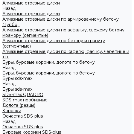
Алмазные отрезные диски
Назад
Алмазные отрезные диски
Алмазные отрезные диски по армированному бетону
(Турбо).
Алмазные отрезные диски по асфальту, свежему бетону,
мрамору (сегментые)
Алмазные отрезные диски по бетону и граниту
(сегментные)
Алмазные отрезные диски по кафелю, фаянсу, черепице и
т.п.
Буры, буровые коронки, долота по бетону
Назад
Буры, буровые коронки, долота по бетону
Буры sds-max
Назад
Буры sds-max
SDS-max QUADRO
SDS-max пробивные
Долота (резцы)
Коронки
Оснастка SDS-plus
Назад
Оснастка SDS-plus
Буровые коронки SDS-plus