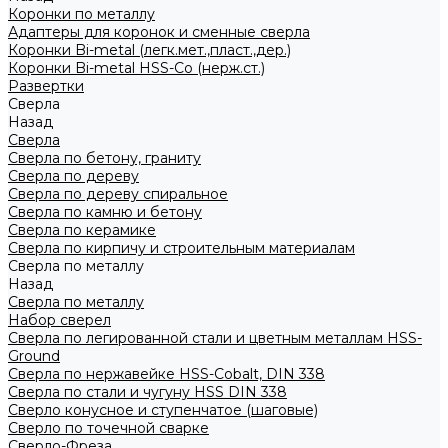
Коронки по металлу
Адаптеры для коронок и сменные сверла
Коронки Bi-metal (легк.мет.,пласт.,дер.)
Коронки Bi-metal HSS-Co (нерж.ст.)
Развертки
Сверла
Назад
Сверла
Сверла по бетону, граниту
Сверла по дереву
Сверла по дереву спиральное
Сверла по камню и бетону
Сверла по керамике
Сверла по кирпичу и строительным материалам
Сверла по металлу
Назад
Сверла по металлу
Набор сверел
Сверла по легированной стали и цветным металлам HSS-
Ground
Сверла по нержавейке HSS-Cobalt, DIN 338
Сверла по стали и чугуну HSS DIN 338
Сверло конусное и ступенчатое (шаговые)
Сверло по точечной сварке
Сверло-Фреза