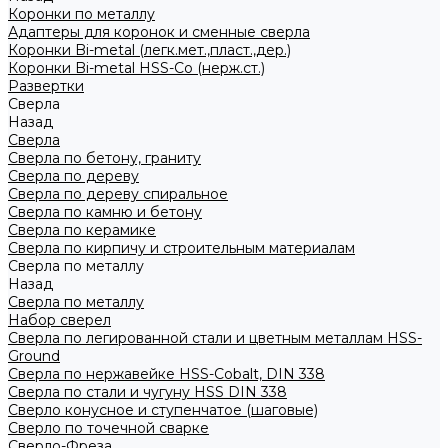
Коронки по металлу
Адаптеры для коронок и сменные сверла
Коронки Bi-metal (легк.мет.,пласт.,дер.)
Коронки Bi-metal HSS-Co (нерж.ст.)
Развертки
Сверла
Назад
Сверла
Сверла по бетону, граниту
Сверла по дереву
Сверла по дереву спиральное
Сверла по камню и бетону
Сверла по керамике
Сверла по кирпичу и строительным материалам
Сверла по металлу
Назад
Сверла по металлу
Набор сверел
Сверла по легированной стали и цветным металлам HSS-
Ground
Сверла по нержавейке HSS-Cobalt, DIN 338
Сверла по стали и чугуну HSS DIN 338
Сверло конусное и ступенчатое (шаговые)
Сверло по точечной сварке
Сверло-Фреза