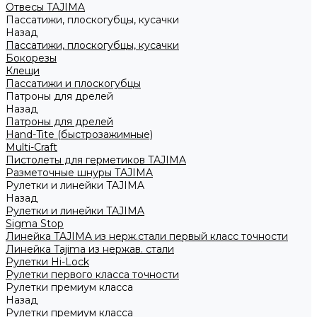
Отвесы TAJIMA
Пассатижи, плоскогубцы, кусачки
Назад
Пассатижи, плоскогубцы, кусачки
Бокорезы
Клещи
Пассатижи и плоскогубцы
Патроны для дрелей
Назад
Патроны для дрелей
Hand-Tite (быстрозажимные)
Multi-Craft
Пистолеты для герметиков TAJIMA
Разметочные шнуры TAJIMA
Рулетки и линейки TAJIMA
Назад
Рулетки и линейки TAJIMA
Sigma Stop
Линейка TAJIMA из нерж.стали первый класс точности
Линейка Tajima из нержав. стали
Рулетки Hi-Lock
Рулетки первого класса точности
Рулетки премиум класса
Назад
Рулетки премиум класса