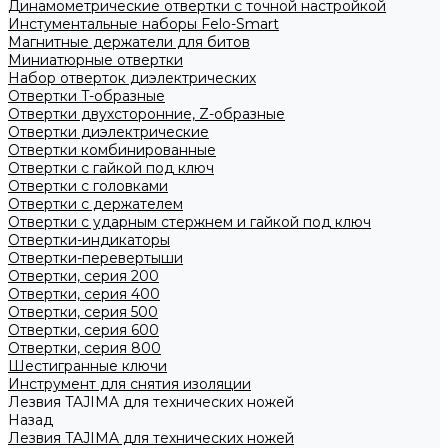
Динамометрические отвертки с точной настройкой
Инстументальные наборы Felo-Smart
Магнитные держатели для битов
Миниатюрные отвертки
Набор отверток диэлектрических
Отвертки T-образные
Отвертки двухсторонние, Z-образные
Отвертки диэлектрические
Отвертки комбинированные
Отвертки с гайкой под ключ
Отвертки с головками
Отвертки с держателем
Отвертки с ударным стержнем и гайкой под ключ
Отвертки-индикаторы
Отвертки-перевертыши
Отвертки, серия 200
Отвертки, серия 400
Отвертки, серия 500
Отвертки, серия 600
Отвертки, серия 800
Шестигранные ключи
Инструмент для снятия изоляции
Лезвия TAJIMA для технических ножей
Назад
Лезвия TAJIMA для технических ножей