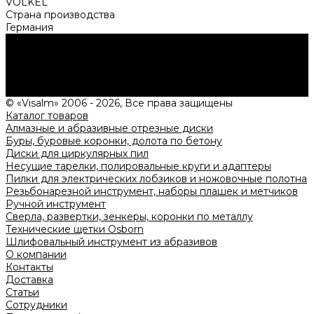
VOLKEL
Страна производства
Германия
Нужна консультация?
Подробно расскажем о наших услугах, видах работ и
типовых проектах, рассчитаем стоимость и подготовим
индивидуальное предложение!
Задать вопрос
© «Visalm» 2006 - 2026, Все права защищены
Каталог товаров
Алмазные и абразивные отрезные диски
Буры, буровые коронки, долота по бетону
Диски для циркулярных пил
Несущие тарелки, полировальные круги и адаптеры
Пилки для электрических лобзиков и ножовочные полотна
Резьбонарезной инструмент, наборы плашек и метчиков
Ручной инструмент
Сверла, развертки, зенкеры, коронки по металлу
Технические щетки Osborn
Шлифовальный инструмент из абразивов
О компании
Контакты
Доставка
Статьи
Сотрудники