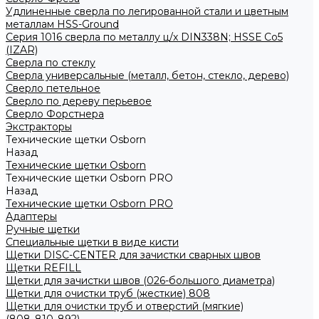
Удлиненные сверла по легированной стали и цветным
металлам HSS-Ground
Серия 1016 сверла по металлу ц/х DIN338N; HSSЕ Со5
(IZAR)
Сверла по стеклу
Сверла универсальные (металл, бетон, стекло, дерево)
Сверло петельное
Сверло по дереву перьевое
Сверло Форстнера
Экстракторы
Технические щетки Osborn
Назад
Технические щетки Osborn
Технические щетки Osborn PRO
Назад
Технические щетки Osborn PRO
Адаптеры
Ручные щетки
Специальные щетки в виде кисти
Щетки DISC-CENTER для зачистки сварных швов
Щетки REFILL
Щетки для зачистки швов (026-большого диаметра)
Щетки для очистки труб (жесткие) 808
Щетки для очистки труб и отверстий (мягкие)