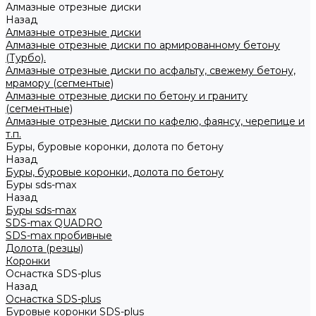
Алмазные отрезные диски
Назад
Алмазные отрезные диски
Алмазные отрезные диски по армированному бетону
(Турбо).
Алмазные отрезные диски по асфальту, свежему бетону,
мрамору (сегментые)
Алмазные отрезные диски по бетону и граниту
(сегментные)
Алмазные отрезные диски по кафелю, фаянсу, черепице и
т.п.
Буры, буровые коронки, долота по бетону
Назад
Буры, буровые коронки, долота по бетону
Буры sds-max
Назад
Буры sds-max
SDS-max QUADRO
SDS-max пробивные
Долота (резцы)
Коронки
Оснастка SDS-plus
Назад
Оснастка SDS-plus
Буровые коронки SDS-plus