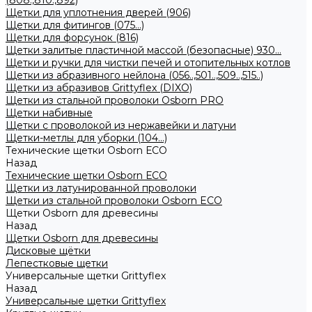
(808.,810.,892)
Щетки для уплотнения дверей (906)
Щетки для фитингов (075...)
Щетки для форсунок (816)
Щетки залитые пластичной массой (безопасные) 930...
Щетки и ручки для чистки печей и отопительных котлов
Щетки из абразивного нейлона (056..,501..,509..,515..)
Щетки из абразивов Grittyflex (DIXO)
Щетки из стальной проволоки Osborn PRO
Щетки набивные
Щетки с проволокой из нержавейки и латуни
Щетки-метлы для уборки (104...)
Технические щетки Osborn ЕСО
Назад
Технические щетки Osborn ЕСО
Щетки из латунированной проволоки
Щетки из стальной проволоки Osborn ECO
Щетки Osborn для древесины
Назад
Щетки Osborn для древесины
Дисковые щётки
Лепестковые щетки
Универсальные щетки Grittyflex
Назад
Универсальные щетки Grittyflex