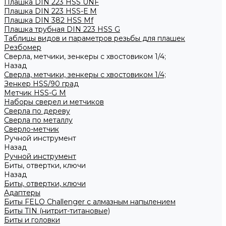
Плашка DIN 223 HSS UNF
Плашка DIN 223 HSS-Е M
Плашка DIN 382 HSS Mf
Плашка трубная DIN 223 HSS G
Таблицы видов и параметров резьбы для плашек
Резбомер
Сверла, метчики, зенкеры с хвостовиком 1/4;
Назад
Сверла, метчики, зенкеры с хвостовиком 1/4;
Зенкер HSS/90 град
Метчик HSS-G М
Наборы сверел и метчиков
Сверла по дереву
Сверла по металлу
Сверло-метчик
Ручной инструмент
Назад
Ручной инструмент
Биты, отвертки, ключи
Назад
Биты, отвертки, ключи
Адаптеры
Биты FELO Challenger с алмазным напылением
Биты TIN (нитрит-титановые)
Биты и головки