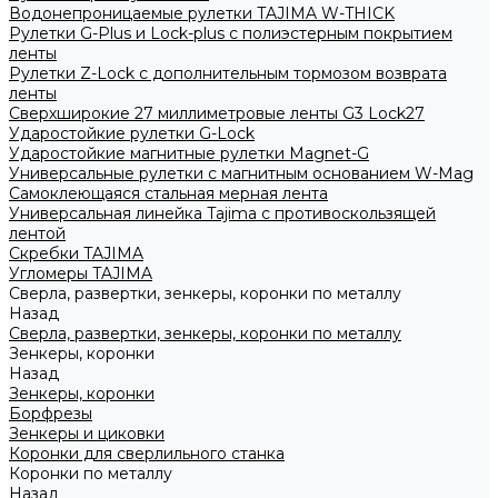
Водонепроницаемые рулетки TAJIMA W-THICK
Рулетки G-Plus и Lock-plus с полиэстерным покрытием
ленты
Рулетки Z-Lock с дополнительным тормозом возврата
ленты
Сверхширокие 27 миллиметровые ленты G3 Lock27
Ударостойкие рулетки G-Lock
Ударостойкие магнитные рулетки Magnet-G
Универсальные рулетки с магнитным основанием W-Mag
Самоклеющаяся стальная мерная лента
Универсальная линейка Tajima с противоскользящей
лентой
Скребки TAJIMA
Угломеры TAJIMA
Сверла, развертки, зенкеры, коронки по металлу
Назад
Сверла, развертки, зенкеры, коронки по металлу
Зенкеры, коронки
Назад
Зенкеры, коронки
Борфрезы
Зенкеры и циковки
Коронки для сверлильного станка
Коронки по металлу
Назад