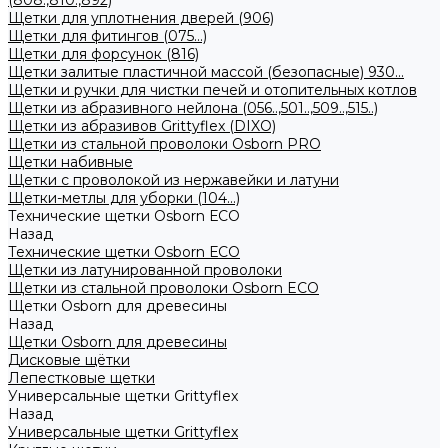
(808.,810.,892)
Щетки для уплотнения дверей (906)
Щетки для фитингов (075...)
Щетки для форсунок (816)
Щетки залитые пластичной массой (безопасные) 930...
Щетки и ручки для чистки печей и отопительных котлов
Щетки из абразивного нейлона (056..,501..,509..,515..)
Щетки из абразивов Grittyflex (DIXO)
Щетки из стальной проволоки Osborn PRO
Щетки набивные
Щетки с проволокой из нержавейки и латуни
Щетки-метлы для уборки (104...)
Технические щетки Osborn ЕСО
Назад
Технические щетки Osborn ЕСО
Щетки из латунированной проволоки
Щетки из стальной проволоки Osborn ECO
Щетки Osborn для древесины
Назад
Щетки Osborn для древесины
Дисковые щётки
Лепестковые щетки
Универсальные щетки Grittyflex
Назад
Универсальные щетки Grittyflex