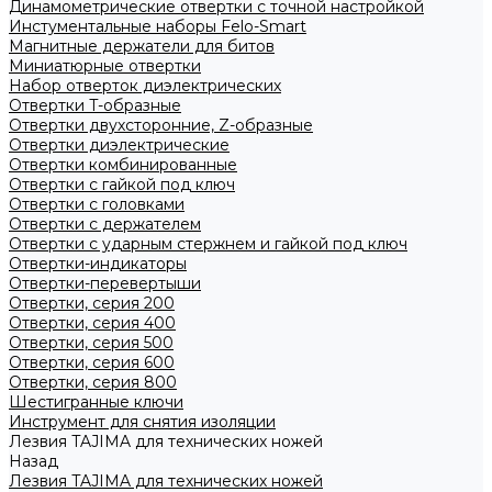
Динамометрические отвертки с точной настройкой
Инстументальные наборы Felo-Smart
Магнитные держатели для битов
Миниатюрные отвертки
Набор отверток диэлектрических
Отвертки T-образные
Отвертки двухсторонние, Z-образные
Отвертки диэлектрические
Отвертки комбинированные
Отвертки с гайкой под ключ
Отвертки с головками
Отвертки с держателем
Отвертки с ударным стержнем и гайкой под ключ
Отвертки-индикаторы
Отвертки-перевертыши
Отвертки, серия 200
Отвертки, серия 400
Отвертки, серия 500
Отвертки, серия 600
Отвертки, серия 800
Шестигранные ключи
Инструмент для снятия изоляции
Лезвия TAJIMA для технических ножей
Назад
Лезвия TAJIMA для технических ножей