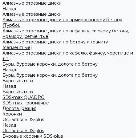
Алмазные отрезные диски
Назад
Алмазные отрезные диски
Алмазные отрезные диски по армированному бетону
(Турбо).
Алмазные отрезные диски по асфальту, свежему бетону,
мрамору (сегментые)
Алмазные отрезные диски по бетону и граниту
(сегментные)
Алмазные отрезные диски по кафелю, фаянсу, черепице и
т.п.
Буры, буровые коронки, долота по бетону
Назад
Буры, буровые коронки, долота по бетону
Буры sds-max
Назад
Буры sds-max
SDS-max QUADRO
SDS-max пробивные
Долота (резцы)
Коронки
Оснастка SDS-plus
Назад
Оснастка SDS-plus
Буровые коронки SDS-plus