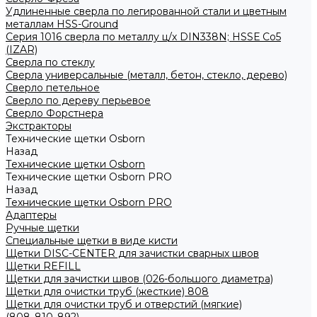
Удлиненные сверла по легированной стали и цветным
металлам HSS-Ground
Серия 1016 сверла по металлу ц/х DIN338N; HSSЕ Со5
(IZAR)
Сверла по стеклу
Сверла универсальные (металл, бетон, стекло, дерево)
Сверло петельное
Сверло по дереву перьевое
Сверло Форстнера
Экстракторы
Технические щетки Osborn
Назад
Технические щетки Osborn
Технические щетки Osborn PRO
Назад
Технические щетки Osborn PRO
Адаптеры
Ручные щетки
Специальные щетки в виде кисти
Щетки DISC-CENTER для зачистки сварных швов
Щетки REFILL
Щетки для зачистки швов (026-большого диаметра)
Щетки для очистки труб (жесткие) 808
Щетки для очистки труб и отверстий (мягкие)