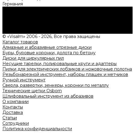
Германия
Нужна консультация?
Подробно расскажем о наших услугах, видах работ и
типовых проектах, рассчитаем стоимость и подготовим
индивидуальное предложение!
Задать вопрос
© «Visalm» 2006 - 2026, Все права защищены
Каталог товаров
Алмазные и абразивные отрезные диски
Буры, буровые коронки, долота по бетону
Диски для циркулярных пил
Несущие тарелки, полировальные круги и адаптеры
Пилки для электрических лобзиков и ножовочные полотна
Резьбонарезной инструмент, наборы плашек и метчиков
Ручной инструмент
Сверла, развертки, зенкеры, коронки по металлу
Технические щетки Osborn
Шлифовальный инструмент из абразивов
О компании
Контакты
Доставка
Статьи
Сотрудники
Политика конфиденциальности