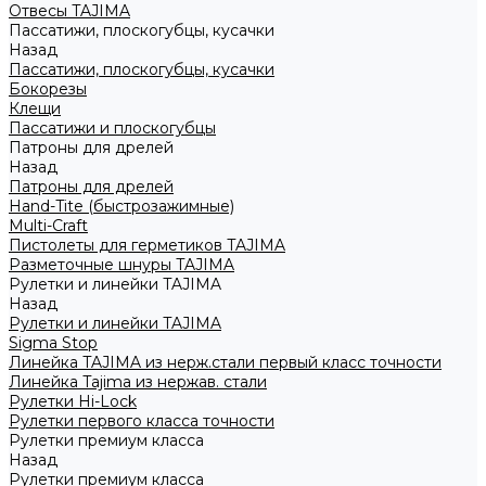
Отвесы TAJIMA
Пассатижи, плоскогубцы, кусачки
Назад
Пассатижи, плоскогубцы, кусачки
Бокорезы
Клещи
Пассатижи и плоскогубцы
Патроны для дрелей
Назад
Патроны для дрелей
Hand-Tite (быстрозажимные)
Multi-Craft
Пистолеты для герметиков TAJIMA
Разметочные шнуры TAJIMA
Рулетки и линейки TAJIMA
Назад
Рулетки и линейки TAJIMA
Sigma Stop
Линейка TAJIMA из нерж.стали первый класс точности
Линейка Tajima из нержав. стали
Рулетки Hi-Lock
Рулетки первого класса точности
Рулетки премиум класса
Назад
Рулетки премиум класса