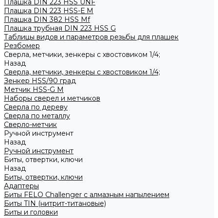
Плашка DIN 223 HSS UNF
Плашка DIN 223 HSS-Е M
Плашка DIN 382 HSS Mf
Плашка трубная DIN 223 HSS G
Таблицы видов и параметров резьбы для плашек
Резбомер
Сверла, метчики, зенкеры с хвостовиком 1/4;
Назад
Сверла, метчики, зенкеры с хвостовиком 1/4;
Зенкер HSS/90 град
Метчик HSS-G М
Наборы сверел и метчиков
Сверла по дереву
Сверла по металлу
Сверло-метчик
Ручной инструмент
Назад
Ручной инструмент
Биты, отвертки, ключи
Назад
Биты, отвертки, ключи
Адаптеры
Биты FELO Challenger с алмазным напылением
Биты TIN (нитрит-титановые)
Биты и головки