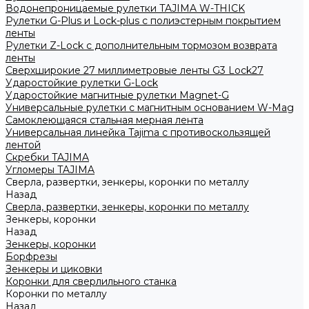
Водонепроницаемые рулетки TAJIMA W-THICK
Рулетки G-Plus и Lock-plus с полиэстерным покрытием
ленты
Рулетки Z-Lock с дополнительным тормозом возврата
ленты
Сверхширокие 27 миллиметровые ленты G3 Lock27
Ударостойкие рулетки G-Lock
Ударостойкие магнитные рулетки Magnet-G
Универсальные рулетки с магнитным основанием W-Mag
Самоклеющаяся стальная мерная лента
Универсальная линейка Tajima с противоскользящей
лентой
Скребки TAJIMA
Угломеры TAJIMA
Сверла, развертки, зенкеры, коронки по металлу
Назад
Сверла, развертки, зенкеры, коронки по металлу
Зенкеры, коронки
Назад
Зенкеры, коронки
Борфрезы
Зенкеры и циковки
Коронки для сверлильного станка
Коронки по металлу
Назад