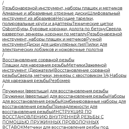
/
Резьбонарезной инструмент, наборы плашек и метчиков
Алмазные и абразивные отрезные диски
Шлифовальный
инструмент из абразивов
Несущие тарелки,
полировальные круги и адаптеры
Технические щетки
Osborn
Буры, буровые коронки, долота по бетону
Сверла,
развертки, зенкеры, коронки по металлу
Резьбонарезной
инструмент, наборы плашек и метчиков
Ручной
инструмент
Диски для циркулярных пил
Пилки для
электрических лобзиков и ножовочные полотна
/
Восстановление сорваной резьбы
Плашки для нарезания резьбы
Метчики
Зажимной
инструмент (Держатели)
Восстановление сорваной
резьбы
Сверла, метчики, зенкеры с хвостовиком 1/4;
Наборы
для нарезания резьбы
Резбомер
/
Пружинки (ввертыши) для восстановления резьбы
Пружинки (ввертыши) для восстановления резьбы
Наборы
для восстановления резьбы
Комбинированные наборы для
восстановления резьбы
Принадлежности для
восстановления резьбы
ИНСТРУКЦИЯ ПО
ВОССТАНОВЛЕНИЮ ВНУТРЕННЕЙ РЕЗЬБЫ С
ПОМОЩЬЮ ПРУЖИННЫХ ПРОВОЛОЧНЫХ
ВСТАВОК
Метчики для восстановления резбы под