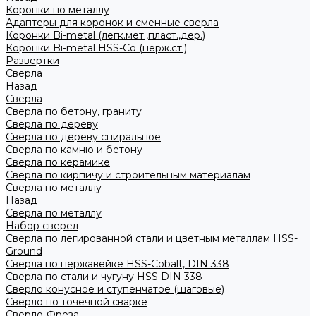
Коронки по металлу
Адаптеры для коронок и сменные сверла
Коронки Bi-metal (легк.мет.,пласт.,дер.)
Коронки Bi-metal HSS-Co (нерж.ст.)
Развертки
Сверла
Назад
Сверла
Сверла по бетону, граниту
Сверла по дереву
Сверла по дереву спиральное
Сверла по камню и бетону
Сверла по керамике
Сверла по кирпичу и строительным материалам
Сверла по металлу
Назад
Сверла по металлу
Набор сверел
Сверла по легированной стали и цветным металлам HSS-
Ground
Сверла по нержавейке HSS-Cobalt, DIN 338
Сверла по стали и чугуну HSS DIN 338
Сверло конусное и ступенчатое (шаговые)
Сверло по точечной сварке
Сверло-Фреза