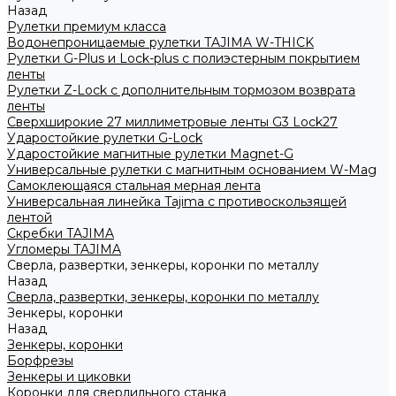
Назад
Рулетки премиум класса
Водонепроницаемые рулетки TAJIMA W-THICK
Рулетки G-Plus и Lock-plus с полиэстерным покрытием
ленты
Рулетки Z-Lock с дополнительным тормозом возврата
ленты
Сверхширокие 27 миллиметровые ленты G3 Lock27
Ударостойкие рулетки G-Lock
Ударостойкие магнитные рулетки Magnet-G
Универсальные рулетки с магнитным основанием W-Mag
Самоклеющаяся стальная мерная лента
Универсальная линейка Tajima с противоскользящей
лентой
Скребки TAJIMA
Угломеры TAJIMA
Сверла, развертки, зенкеры, коронки по металлу
Назад
Сверла, развертки, зенкеры, коронки по металлу
Зенкеры, коронки
Назад
Зенкеры, коронки
Борфрезы
Зенкеры и циковки
Коронки для сверлильного станка