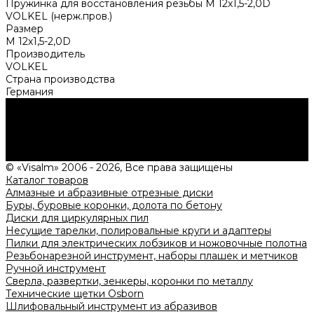
Пружинка для восстановления резьбы M 12х1,5-2,0D
VOLKEL (нерж.пров.)
Размер
M 12х1,5-2,0D
Производитель
VOLKEL
Страна производства
Германия
Нужна консультация?
Подробно расскажем о наших услугах, видах работ и
типовых проектах, рассчитаем стоимость и подготовим
индивидуальное предложение!
Задать вопрос
© «Visalm» 2006 - 2026, Все права защищены
Каталог товаров
Алмазные и абразивные отрезные диски
Буры, буровые коронки, долота по бетону
Диски для циркулярных пил
Несущие тарелки, полировальные круги и адаптеры
Пилки для электрических лобзиков и ножовочные полотна
Резьбонарезной инструмент, наборы плашек и метчиков
Ручной инструмент
Сверла, развертки, зенкеры, коронки по металлу
Технические щетки Osborn
Шлифовальный инструмент из абразивов