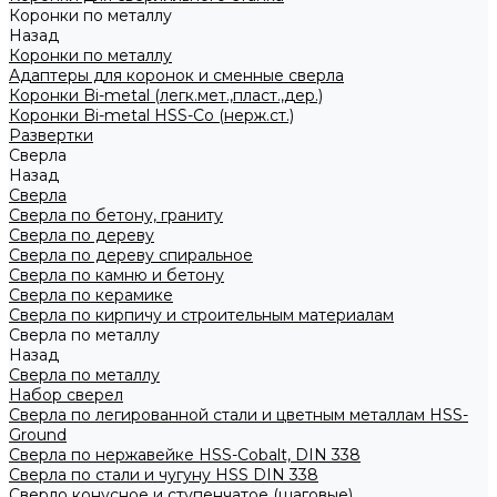
Коронки по металлу
Назад
Коронки по металлу
Адаптеры для коронок и сменные сверла
Коронки Bi-metal (легк.мет.,пласт.,дер.)
Коронки Bi-metal HSS-Co (нерж.ст.)
Развертки
Сверла
Назад
Сверла
Сверла по бетону, граниту
Сверла по дереву
Сверла по дереву спиральное
Сверла по камню и бетону
Сверла по керамике
Сверла по кирпичу и строительным материалам
Сверла по металлу
Назад
Сверла по металлу
Набор сверел
Сверла по легированной стали и цветным металлам HSS-
Ground
Сверла по нержавейке HSS-Cobalt, DIN 338
Сверла по стали и чугуну HSS DIN 338
Сверло конусное и ступенчатое (шаговые)