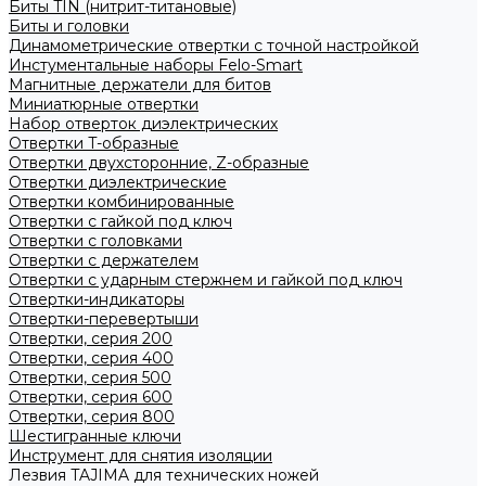
Биты TIN (нитрит-титановые)
Биты и головки
Динамометрические отвертки с точной настройкой
Инстументальные наборы Felo-Smart
Магнитные держатели для битов
Миниатюрные отвертки
Набор отверток диэлектрических
Отвертки T-образные
Отвертки двухсторонние, Z-образные
Отвертки диэлектрические
Отвертки комбинированные
Отвертки с гайкой под ключ
Отвертки с головками
Отвертки с держателем
Отвертки с ударным стержнем и гайкой под ключ
Отвертки-индикаторы
Отвертки-перевертыши
Отвертки, серия 200
Отвертки, серия 400
Отвертки, серия 500
Отвертки, серия 600
Отвертки, серия 800
Шестигранные ключи
Инструмент для снятия изоляции
Лезвия TAJIMA для технических ножей