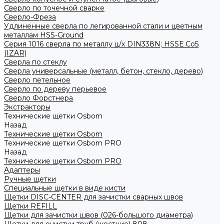
Сверло по точечной сварке
Сверло-Фреза
Удлиненные сверла по легированной стали и цветным
металлам HSS-Ground
Серия 1016 сверла по металлу ц/х DIN338N; HSSЕ Со5
(IZAR)
Сверла по стеклу
Сверла универсальные (металл, бетон, стекло, дерево)
Сверло петельное
Сверло по дереву перьевое
Сверло Форстнера
Экстракторы
Технические щетки Osborn
Назад
Технические щетки Osborn
Технические щетки Osborn PRO
Назад
Технические щетки Osborn PRO
Адаптеры
Ручные щетки
Специальные щетки в виде кисти
Щетки DISC-CENTER для зачистки сварных швов
Щетки REFILL
Щетки для зачистки швов (026-большого диаметра)