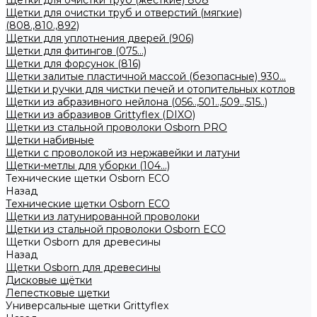
Щетки для очистки труб (жесткие) 808
Щетки для очистки труб и отверстий (мягкие)
(808.,810.,892)
Щетки для уплотнения дверей (906)
Щетки для фитингов (075...)
Щетки для форсунок (816)
Щетки залитые пластичной массой (безопасные) 930...
Щетки и ручки для чистки печей и отопительных котлов
Щетки из абразивного нейлона (056..,501..,509..,515..)
Щетки из абразивов Grittyflex (DIXO)
Щетки из стальной проволоки Osborn PRO
Щетки набивные
Щетки с проволокой из нержавейки и латуни
Щетки-метлы для уборки (104...)
Технические щетки Osborn ЕСО
Назад
Технические щетки Osborn ЕСО
Щетки из латунированной проволоки
Щетки из стальной проволоки Osborn ECO
Щетки Osborn для древесины
Назад
Щетки Osborn для древесины
Дисковые щётки
Лепестковые щетки
Универсальные щетки Grittyflex