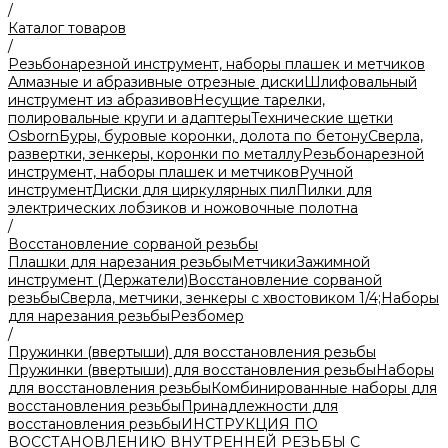
/
Каталог товаров
/
Резьбонарезной инструмент, наборы плашек и метчиков
Алмазные и абразивные отрезные диски
Шлифовальный
инструмент из абразивов
Несущие тарелки,
полировальные круги и адаптеры
Технические щетки
Osborn
Буры, буровые коронки, долота по бетону
Сверла,
развертки, зенкеры, коронки по металлу
Резьбонарезной
инструмент, наборы плашек и метчиков
Ручной
инструмент
Диски для циркулярных пил
Пилки для
электрических лобзиков и ножовочные полотна
/
Восстановление сорваной резьбы
Плашки для нарезания резьбы
Метчики
Зажимной
инструмент (Держатели)
Восстановление сорваной
резьбы
Сверла, метчики, зенкеры с хвостовиком 1/4;
Наборы
для нарезания резьбы
Резбомер
/
Пружинки (ввертыши) для восстановления резьбы
Пружинки (ввертыши) для восстановления резьбы
Наборы
для восстановления резьбы
Комбинированные наборы для
восстановления резьбы
Принадлежности для
восстановления резьбы
ИНСТРУКЦИЯ ПО
ВОССТАНОВЛЕНИЮ ВНУТРЕННЕЙ РЕЗЬБЫ С