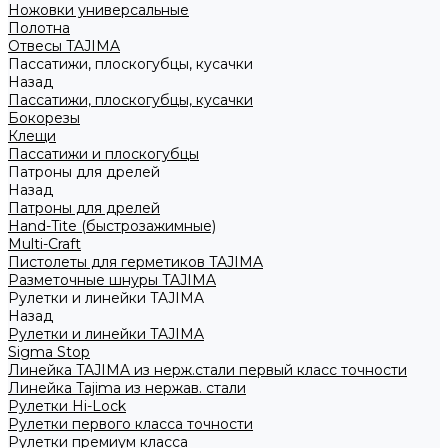
Ножовки универсальные
Полотна
Отвесы TAJIMA
Пассатижи, плоскогубцы, кусачки
Назад
Пассатижи, плоскогубцы, кусачки
Бокорезы
Клещи
Пассатижи и плоскогубцы
Патроны для дрелей
Назад
Патроны для дрелей
Hand-Tite (быстрозажимные)
Multi-Craft
Пистолеты для герметиков TAJIMA
Разметочные шнуры TAJIMA
Рулетки и линейки TAJIMA
Назад
Рулетки и линейки TAJIMA
Sigma Stop
Линейка TAJIMA из нерж.стали первый класс точности
Линейка Tajima из нержав. стали
Рулетки Hi-Lock
Рулетки первого класса точности
Рулетки премиум класса