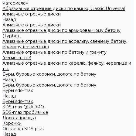
материалам
Абразивные отрезные диски по камню, Classic Universal
Алмазные отрезные диски
Назад
Алмазные отрезные диски
Алмазные отрезные диски по армированному бетону
(Турбо).
Алмазные отрезные диски по асфальту, свежему бетону,
мрамору (сегментые)
Алмазные отрезные диски по бетону и граниту
(сегментные)
Алмазные отрезные диски по кафелю, фаянсу, черепице и
т.п.
Буры, буровые коронки, долота по бетону
Назад
Буры, буровые коронки, долота по бетону
Буры sds-max
Назад
Буры sds-max
SDS-max QUADRO
SDS-max пробивные
Долота (резцы)
Коронки
Оснастка SDS-plus
Назад