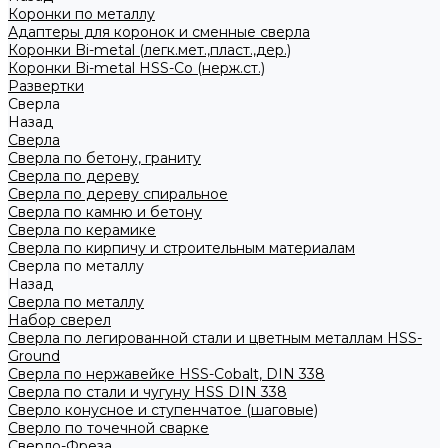
Коронки по металлу
Адаптеры для коронок и сменные сверла
Коронки Bi-metal (легк.мет.,пласт.,дер.)
Коронки Bi-metal HSS-Co (нерж.ст.)
Развертки
Сверла
Назад
Сверла
Сверла по бетону, граниту
Сверла по дереву
Сверла по дереву спиральное
Сверла по камню и бетону
Сверла по керамике
Сверла по кирпичу и строительным материалам
Сверла по металлу
Назад
Сверла по металлу
Набор сверел
Сверла по легированной стали и цветным металлам HSS-
Ground
Сверла по нержавейке HSS-Cobalt, DIN 338
Сверла по стали и чугуну HSS DIN 338
Сверло конусное и ступенчатое (шаговые)
Сверло по точечной сварке
Сверло-Фреза