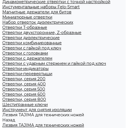
Динамометрические отвертки с точной настройкой
Инстументальные наборы Felo-Smart
Магнитные держатели для битов
Миниатюрные отвертки
Набор отверток диэлектрических
Отвертки T-образные
Отвертки двухсторонние, Z-образные
Отвертки диэлектрические
Отвертки комбинированные
Отвертки с гайкой под ключ
Отвертки с головками
Отвертки с держателем
Отвертки с ударным стержнем и гайкой под ключ
Отвертки-индикаторы
Отвертки-перевертыши
Отвертки, серия 200
Отвертки, серия 400
Отвертки, серия 500
Отвертки, серия 600
Отвертки, серия 800
Шестигранные ключи
Инструмент для снятия изоляции
Лезвия TAJIMA для технических ножей
Назад
Лезвия TAJIMA для технических ножей