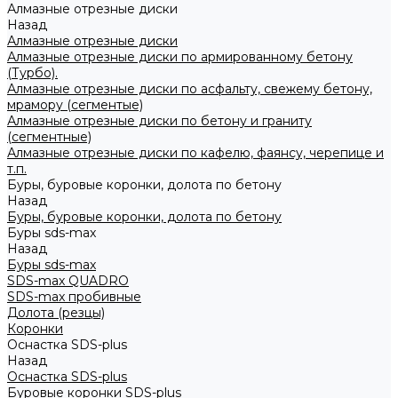
Алмазные отрезные диски
Назад
Алмазные отрезные диски
Алмазные отрезные диски по армированному бетону
(Турбо).
Алмазные отрезные диски по асфальту, свежему бетону,
мрамору (сегментые)
Алмазные отрезные диски по бетону и граниту
(сегментные)
Алмазные отрезные диски по кафелю, фаянсу, черепице и
т.п.
Буры, буровые коронки, долота по бетону
Назад
Буры, буровые коронки, долота по бетону
Буры sds-max
Назад
Буры sds-max
SDS-max QUADRO
SDS-max пробивные
Долота (резцы)
Коронки
Оснастка SDS-plus
Назад
Оснастка SDS-plus
Буровые коронки SDS-plus