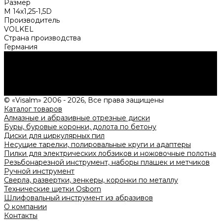
Размер
M 14х1,25-1,5D
Производитель
VOLKEL
Страна производства
Германия
Нужна консультация?
Подробно расскажем о наших услугах, видах работ и
типовых проектах, рассчитаем стоимость и подготовим
индивидуальное предложение!
Задать вопрос
© «Visalm» 2006 - 2026, Все права защищены
Каталог товаров
Алмазные и абразивные отрезные диски
Буры, буровые коронки, долота по бетону
Диски для циркулярных пил
Несущие тарелки, полировальные круги и адаптеры
Пилки для электрических лобзиков и ножовочные полотна
Резьбонарезной инструмент, наборы плашек и метчиков
Ручной инструмент
Сверла, развертки, зенкеры, коронки по металлу
Технические щетки Osborn
Шлифовальный инструмент из абразивов
О компании
Контакты