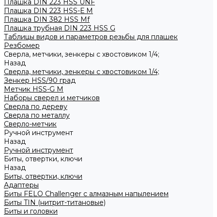
Плашка DIN 223 HSS UNF
Плашка DIN 223 HSS-Е M
Плашка DIN 382 HSS Mf
Плашка трубная DIN 223 HSS G
Таблицы видов и параметров резьбы для плашек
Резбомер
Сверла, метчики, зенкеры с хвостовиком 1/4;
Назад
Сверла, метчики, зенкеры с хвостовиком 1/4;
Зенкер HSS/90 град
Метчик HSS-G М
Наборы сверел и метчиков
Сверла по дереву
Сверла по металлу
Сверло-метчик
Ручной инструмент
Назад
Ручной инструмент
Биты, отвертки, ключи
Назад
Биты, отвертки, ключи
Адаптеры
Биты FELO Challenger с алмазным напылением
Биты TIN (нитрит-титановые)
Биты и головки