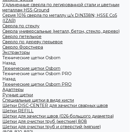
Удлиненные сверла по легированной стали и цветным
металлам HSS-Ground
Серия 1016 сверла по металлу ц/х DIN338N; HSSЕ Со5
(IZAR)
Сверла по стеклу
Сверла универсальные (металл, бетон, стекло, дерево)
Сверло петельное
Сверло по дереву перьевое
Сверло Форстнера
Экстракторы
Технические щетки Osborn
Назад
Технические щетки Osborn
Технические щетки Osborn PRO
Назад
Технические щетки Osborn PRO
Адаптеры
Ручные щетки
Специальные щетки в виде кисти
Щетки DISC-CENTER для зачистки сварных швов
Щетки REFILL
Щетки для зачистки швов (026-большого диаметра)
Щетки для очистки труб (жесткие) 808
Щетки для очистки труб и отверстий (мягкие)