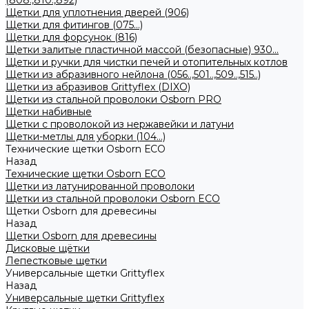
(808.,810.,892)
Щетки для уплотнения дверей (906)
Щетки для фитингов (075...)
Щетки для форсунок (816)
Щетки залитые пластичной массой (безопасные) 930...
Щетки и ручки для чистки печей и отопительных котлов
Щетки из абразивного нейлона (056..,501..,509..,515..)
Щетки из абразивов Grittyflex (DIXO)
Щетки из стальной проволоки Osborn PRO
Щетки набивные
Щетки с проволокой из нержавейки и латуни
Щетки-метлы для уборки (104...)
Технические щетки Osborn ЕСО
Назад
Технические щетки Osborn ЕСО
Щетки из латунированной проволоки
Щетки из стальной проволоки Osborn ECO
Щетки Osborn для древесины
Назад
Щетки Osborn для древесины
Дисковые щётки
Лепестковые щетки
Универсальные щетки Grittyflex
Назад
Универсальные щетки Grittyflex