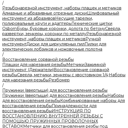
/
Резьбонарезной инструмент, наборы плашек и метчиков
Алмазные и абразивные отрезные диски
Шлифовальный
инструмент из абразивов
Несущие тарелки,
полировальные круги и адаптеры
Технические щетки
Osborn
Буры, буровые коронки, долота по бетону
Сверла,
развертки, зенкеры, коронки по металлу
Резьбонарезной
инструмент, наборы плашек и метчиков
Ручной
инструмент
Диски для циркулярных пил
Пилки для
электрических лобзиков и ножовочные полотна
/
Восстановление сорваной резьбы
Плашки для нарезания резьбы
Метчики
Зажимной
инструмент (Держатели)
Восстановление сорваной
резьбы
Сверла, метчики, зенкеры с хвостовиком 1/4;
Наборы
для нарезания резьбы
Резбомер
/
Пружинки (ввертыши) для восстановления резьбы
Пружинки (ввертыши) для восстановления резьбы
Наборы
для восстановления резьбы
Комбинированные наборы для
восстановления резьбы
Принадлежности для
восстановления резьбы
ИНСТРУКЦИЯ ПО
ВОССТАНОВЛЕНИЮ ВНУТРЕННЕЙ РЕЗЬБЫ С
ПОМОЩЬЮ ПРУЖИННЫХ ПРОВОЛОЧНЫХ
ВСТАВОК
Метчики для восстановления резбы под