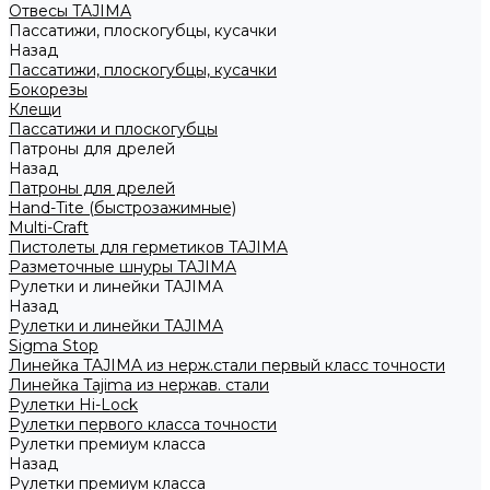
Отвесы TAJIMA
Пассатижи, плоскогубцы, кусачки
Назад
Пассатижи, плоскогубцы, кусачки
Бокорезы
Клещи
Пассатижи и плоскогубцы
Патроны для дрелей
Назад
Патроны для дрелей
Hand-Tite (быстрозажимные)
Multi-Craft
Пистолеты для герметиков TAJIMA
Разметочные шнуры TAJIMA
Рулетки и линейки TAJIMA
Назад
Рулетки и линейки TAJIMA
Sigma Stop
Линейка TAJIMA из нерж.стали первый класс точности
Линейка Tajima из нержав. стали
Рулетки Hi-Lock
Рулетки первого класса точности
Рулетки премиум класса
Назад
Рулетки премиум класса