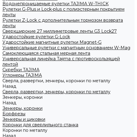
Водонепроницаемые рулетки TAJIMA W-THICK
Рулетки G-Plus и Lock-plus с полиэстерным покрытием
ленты
Рулетки Z-Lock с дополнительным тормозом возврата
ленты
Сверхширокие 27 миллиметровые ленты G3 Lock27
Ударостойкие рулетки G-Lock
Ударостойкие магнитные рулетки Magnet-G
Универсальные рулетки с магнитным основанием W-Mag
Самоклеющаяся стальная мерная лента
Универсальная линейка Tajima с противоскользящей
лентой
Скребки TAJIMA
Угломеры TAJIMA
Сверла, развертки, зенкеры, коронки по металлу
Назад
Сверла, развертки, зенкеры, коронки по металлу
Зенкеры, коронки
Назад
Зенкеры, коронки
Борфрезы
Зенкеры и циковки
Коронки для сверлильного станка
Коронки по металлу
Назад