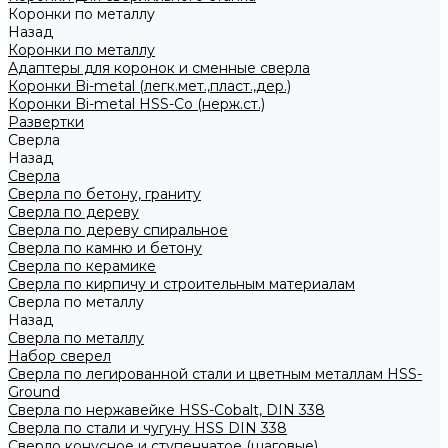
Коронки по металлу
Назад
Коронки по металлу
Адаптеры для коронок и сменные сверла
Коронки Bi-metal (легк.мет.,пласт.,дер.)
Коронки Bi-metal HSS-Co (нерж.ст.)
Развертки
Сверла
Назад
Сверла
Сверла по бетону, граниту
Сверла по дереву
Сверла по дереву спиральное
Сверла по камню и бетону
Сверла по керамике
Сверла по кирпичу и строительным материалам
Сверла по металлу
Назад
Сверла по металлу
Набор сверел
Сверла по легированной стали и цветным металлам HSS-
Ground
Сверла по нержавейке HSS-Cobalt, DIN 338
Сверла по стали и чугуну HSS DIN 338
Сверло конусное и ступенчатое (шаговые)