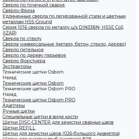
Сверло по точечной сварке
Сверло-Фреза
Удлиненные сверла по легированной стали и цветным
металлам HSS-Ground
Серия 1016 сверла по металлу ц/х DIN338N; HSSЕ Со5
(IZAR)
Сверла по стеклу
Сверла универсальные (металл, бетон, стекло, дерево)
Сверло петельное
Сверло по дереву перьевое
Сверло Форстнера
Экстракторы
Технические щетки Osborn
Назад
Технические щетки Osborn
Технические щетки Osborn PRO
Назад
Технические щетки Osborn PRO
Адаптеры
Ручные щетки
Специальные щетки в виде кисти
Щетки DISC-CENTER для зачистки сварных швов
Щетки REFILL
Щетки для зачистки швов (026-большого диаметра)