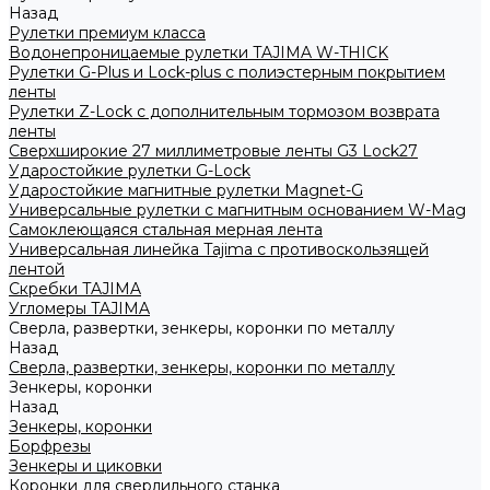
Назад
Рулетки премиум класса
Водонепроницаемые рулетки TAJIMA W-THICK
Рулетки G-Plus и Lock-plus с полиэстерным покрытием
ленты
Рулетки Z-Lock с дополнительным тормозом возврата
ленты
Сверхширокие 27 миллиметровые ленты G3 Lock27
Ударостойкие рулетки G-Lock
Ударостойкие магнитные рулетки Magnet-G
Универсальные рулетки с магнитным основанием W-Mag
Самоклеющаяся стальная мерная лента
Универсальная линейка Tajima с противоскользящей
лентой
Скребки TAJIMA
Угломеры TAJIMA
Сверла, развертки, зенкеры, коронки по металлу
Назад
Сверла, развертки, зенкеры, коронки по металлу
Зенкеры, коронки
Назад
Зенкеры, коронки
Борфрезы
Зенкеры и циковки
Коронки для сверлильного станка