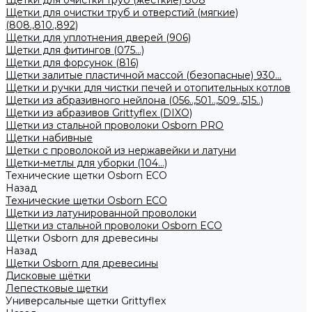
Щетки для очистки труб (жесткие) 808
Щетки для очистки труб и отверстий (мягкие)
(808.,810.,892)
Щетки для уплотнения дверей (906)
Щетки для фитингов (075...)
Щетки для форсунок (816)
Щетки залитые пластичной массой (безопасные) 930...
Щетки и ручки для чистки печей и отопительных котлов
Щетки из абразивного нейлона (056..,501..,509..,515..)
Щетки из абразивов Grittyflex (DIXO)
Щетки из стальной проволоки Osborn PRO
Щетки набивные
Щетки с проволокой из нержавейки и латуни
Щетки-метлы для уборки (104...)
Технические щетки Osborn ЕСО
Назад
Технические щетки Osborn ЕСО
Щетки из латунированной проволоки
Щетки из стальной проволоки Osborn ECO
Щетки Osborn для древесины
Назад
Щетки Osborn для древесины
Дисковые щётки
Лепестковые щетки
Универсальные щетки Grittyflex