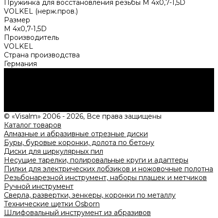
Пружинка для восстановления резьбы M 4х0,7-1,5D
VOLKEL (нерж.пров.)
Размер
M 4х0,7-1,5D
Производитель
VOLKEL
Страна производства
Германия
Нужна консультация?
Подробно расскажем о наших услугах, видах работ и
типовых проектах, рассчитаем стоимость и подготовим
индивидуальное предложение!
Задать вопрос
© «Visalm» 2006 - 2026, Все права защищены
Каталог товаров
Алмазные и абразивные отрезные диски
Буры, буровые коронки, долота по бетону
Диски для циркулярных пил
Несущие тарелки, полировальные круги и адаптеры
Пилки для электрических лобзиков и ножовочные полотна
Резьбонарезной инструмент, наборы плашек и метчиков
Ручной инструмент
Сверла, развертки, зенкеры, коронки по металлу
Технические щетки Osborn
Шлифовальный инструмент из абразивов