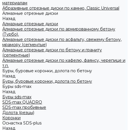
материалам
Абразивные отрезные диски по камню, Classic Universal
Алмазные отрезные диски
Назад
Алмазные отрезные диски
Алмазные отрезные диски по армированному бетону
(Турбо).
Алмазные отрезные диски по асфальту, свежему бетону,
мрамору (сегментые)
Алмазные отрезные диски по бетону и граниту
(сегментные)
Алмазные отрезные диски по кафелю, фаянсу, черепице и
т.п.
Буры, буровые коронки, долота по бетону
Назад
Буры, буровые коронки, долота по бетону
Буры sds-max
Назад
Буры sds-max
SDS-max QUADRO
SDS-max пробивные
Долота (резцы)
Коронки
Оснастка SDS-plus
Назад