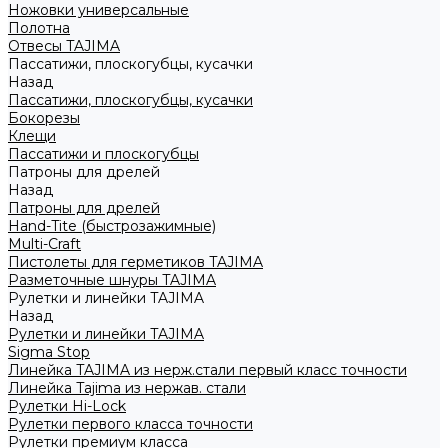
Ножовки универсальные
Полотна
Отвесы TAJIMA
Пассатижи, плоскогубцы, кусачки
Назад
Пассатижи, плоскогубцы, кусачки
Бокорезы
Клещи
Пассатижи и плоскогубцы
Патроны для дрелей
Назад
Патроны для дрелей
Hand-Tite (быстрозажимные)
Multi-Craft
Пистолеты для герметиков TAJIMA
Разметочные шнуры TAJIMA
Рулетки и линейки TAJIMA
Назад
Рулетки и линейки TAJIMA
Sigma Stop
Линейка TAJIMA из нерж.стали первый класс точности
Линейка Tajima из нержав. стали
Рулетки Hi-Lock
Рулетки первого класса точности
Рулетки премиум класса