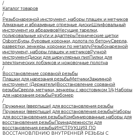
/
Каталог товаров
/
Резьбонарезной инструмент, наборы плашек и метчиков
Алмазные и абразивные отрезные диски
Шлифовальный
инструмент из абразивов
Несущие тарелки,
полировальные круги и адаптеры
Технические щетки
Osborn
Буры, буровые коронки, долота по бетону
Сверла,
развертки, зенкеры, коронки по металлу
Резьбонарезной
инструмент, наборы плашек и метчиков
Ручной
инструмент
Диски для циркулярных пил
Пилки для
электрических лобзиков и ножовочные полотна
/
Восстановление сорваной резьбы
Плашки для нарезания резьбы
Метчики
Зажимной
инструмент (Держатели)
Восстановление сорваной
резьбы
Сверла, метчики, зенкеры с хвостовиком 1/4;
Наборы
для нарезания резьбы
Резбомер
/
Пружинки (ввертыши) для восстановления резьбы
Пружинки (ввертыши) для восстановления резьбы
Наборы
для восстановления резьбы
Комбинированные наборы для
восстановления резьбы
Принадлежности для
восстановления резьбы
ИНСТРУКЦИЯ ПО
ВОССТАНОВЛЕНИЮ ВНУТРЕННЕЙ РЕЗЬБЫ С