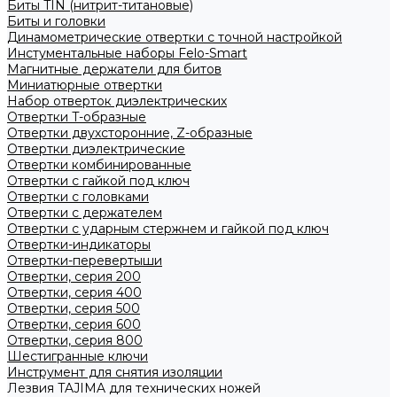
Биты TIN (нитрит-титановые)
Биты и головки
Динамометрические отвертки с точной настройкой
Инстументальные наборы Felo-Smart
Магнитные держатели для битов
Миниатюрные отвертки
Набор отверток диэлектрических
Отвертки T-образные
Отвертки двухсторонние, Z-образные
Отвертки диэлектрические
Отвертки комбинированные
Отвертки с гайкой под ключ
Отвертки с головками
Отвертки с держателем
Отвертки с ударным стержнем и гайкой под ключ
Отвертки-индикаторы
Отвертки-перевертыши
Отвертки, серия 200
Отвертки, серия 400
Отвертки, серия 500
Отвертки, серия 600
Отвертки, серия 800
Шестигранные ключи
Инструмент для снятия изоляции
Лезвия TAJIMA для технических ножей