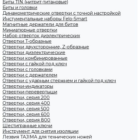
Биты TIN (нитрит-титановые)
Биты и головки
Динамометрические отвертки с точной настройкой
Инстументальные наборы Felo-Smart
Магнитные держатели для битов
Миниатюрные отвертки
Набор отверток диэлектрических
Отвертки T-образные
Отвертки двухсторонние, Z-образные
Отвертки диэлектрические
Отвертки комбинированные
Отвертки с гайкой под ключ
Отвертки с головками
Отвертки с держателем
Отвертки с ударным стержнем и гайкой под ключ
Отвертки-индикаторы
Отвертки-перевертыши
Отвертки, серия 200
Отвертки, серия 400
Отвертки, серия 500
Отвертки, серия 600
Отвертки, серия 800
Шестигранные ключи
Инструмент для снятия изоляции
Лезвия TAJIMA для технических ножей