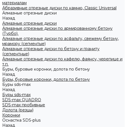
материалам
Абразивные отрезные диски по камню, Classic Universal
Алмазные отрезные диски
Назад
Алмазные отрезные диски
Алмазные отрезные диски по армированному бетону
(Турбо).
Алмазные отрезные диски по асфальту, свежему бетону,
мрамору (сегментые)
Алмазные отрезные диски по бетону и граниту
(сегментные)
Алмазные отрезные диски по кафелю, фаянсу, черепице и
т.п.
Буры, буровые коронки, долота по бетону
Назад
Буры, буровые коронки, долота по бетону
Буры sds-max
Назад
Буры sds-max
SDS-max QUADRO
SDS-max пробивные
Долота (резцы)
Коронки
Оснастка SDS-plus
Назад