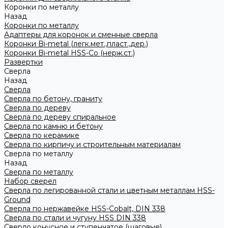
Коронки по металлу
Назад
Коронки по металлу
Адаптеры для коронок и сменные сверла
Коронки Bi-metal (легк.мет.,пласт.,дер.)
Коронки Bi-metal HSS-Co (нерж.ст.)
Развертки
Сверла
Назад
Сверла
Сверла по бетону, граниту
Сверла по дереву
Сверла по дереву спиральное
Сверла по камню и бетону
Сверла по керамике
Сверла по кирпичу и строительным материалам
Сверла по металлу
Назад
Сверла по металлу
Набор сверел
Сверла по легированной стали и цветным металлам HSS-
Ground
Сверла по нержавейке HSS-Cobalt, DIN 338
Сверла по стали и чугуну HSS DIN 338
Сверло конусное и ступенчатое (шаговые)