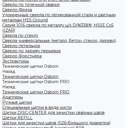
Сверло по точечной сварке
Сверло-Фреза
Удлиненные сверла по легированной стали и цветным
металлам HSS-Ground
Серия 1016 сверла по металлу ц/х DIN338N; HSSЕ Со5
(IZAR)
Сверла по стеклу
Сверла универсальные (металл, бетон, стекло, дерево)
Сверло петельное
Сверло по дереву перьевое
Сверло Форстнера
Экстракторы
Технические щетки Osborn
Назад
Технические щетки Osborn
Технические щетки Osborn PRO
Назад
Технические щетки Osborn PRO
Адаптеры
Ручные щетки
Специальные щетки в виде кисти
Щетки DISC-CENTER для зачистки сварных швов
Щетки REFILL
Щетки для зачистки швов (026-большого диаметра)