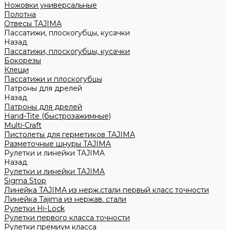
Ножовки универсальные
Полотна
Отвесы TAJIMA
Пассатижи, плоскогубцы, кусачки
Назад
Пассатижи, плоскогубцы, кусачки
Бокорезы
Клещи
Пассатижи и плоскогубцы
Патроны для дрелей
Назад
Патроны для дрелей
Hand-Tite (быстрозажимные)
Multi-Craft
Пистолеты для герметиков TAJIMA
Разметочные шнуры TAJIMA
Рулетки и линейки TAJIMA
Назад
Рулетки и линейки TAJIMA
Sigma Stop
Линейка TAJIMA из нерж.стали первый класс точности
Линейка Tajima из нержав. стали
Рулетки Hi-Lock
Рулетки первого класса точности
Рулетки премиум класса