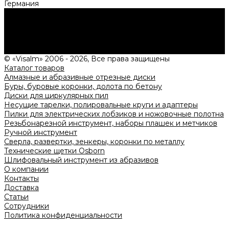
Германия
Нужна консультация?
Подробно расскажем о наших услугах, видах работ и
типовых проектах, рассчитаем стоимость и подготовим
индивидуальное предложение!
Задать вопрос
© «Visalm» 2006 - 2026, Все права защищены
Каталог товаров
Алмазные и абразивные отрезные диски
Буры, буровые коронки, долота по бетону
Диски для циркулярных пил
Несущие тарелки, полировальные круги и адаптеры
Пилки для электрических лобзиков и ножовочные полотна
Резьбонарезной инструмент, наборы плашек и метчиков
Ручной инструмент
Сверла, развертки, зенкеры, коронки по металлу
Технические щетки Osborn
Шлифовальный инструмент из абразивов
О компании
Контакты
Доставка
Статьи
Сотрудники
Политика конфиденциальности