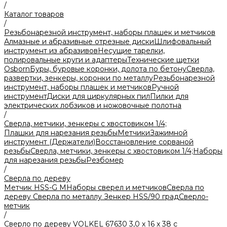
/
Каталог товаров
/
Резьбонарезной инструмент, наборы плашек и метчиков
Алмазные и абразивные отрезные диски
Шлифовальный
инструмент из абразивов
Несущие тарелки,
полировальные круги и адаптеры
Технические щетки
Osborn
Буры, буровые коронки, долота по бетону
Сверла,
развертки, зенкеры, коронки по металлу
Резьбонарезной
инструмент, наборы плашек и метчиков
Ручной
инструмент
Диски для циркулярных пил
Пилки для
электрических лобзиков и ножовочные полотна
/
Сверла, метчики, зенкеры с хвостовиком 1/4;
Плашки для нарезания резьбы
Метчики
Зажимной
инструмент (Держатели)
Восстановление сорваной
резьбы
Сверла, метчики, зенкеры с хвостовиком 1/4;
Наборы
для нарезания резьбы
Резбомер
/
Сверла по дереву
Метчик HSS-G М
Наборы сверел и метчиков
Сверла по
дереву
Сверла по металлу
Зенкер HSS/90 град
Сверло-
метчик
/
Сверло по дереву VOLKEL 67630 3,0 х 16 х 38 с