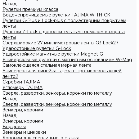
Назад
Рулетки премиум класса
Водонепроницаемые рулетки TAJIMA W-THICK
Рулетки G-Plus и Lock-plus с полиэстерным покрытием
ленты
Рулетки Z-Lock с дополнительным тормозом возврата
ленты
Сверхширокие 27 миллиметровые ленты G3 Lock27
Ударостойкие рулетки G-Lock
Ударостойкие магнитные рулетки Magnet-G
Универсальные рулетки с магнитным основанием W-Mag
Самоклеющаяся стальная мерная лента
Универсальная линейка Tajima с противоскользящей
лентой
Скребки TAJIMA
Угломеры TAJIMA
Сверла, развертки, зенкеры, коронки по металлу
Назад
Сверла, развертки, зенкеры, коронки по металлу
Зенкеры, коронки
Назад
Зенкеры, коронки
Борфрезы
Зенкеры и циковки
Коронки для сверлильного станка