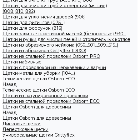
Щетки для очистки труб (жесткие) 808
Щетки для очистки труб и отверстий (мягкие)
(808.,810.,892)
Щетки для уплотнения дверей (906)
Щетки для фитингов (075...)
Щетки для форсунок (816)
Щетки залитые пластичной массой (безопасные) 930...
Щетки и ручки для чистки печей и отопительных котлов
Щетки из абразивного нейлона (056..,501..,509..,515..)
Щетки из абразивов Grittyflex (DIXO)
Щетки из стальной проволоки Osborn PRO
Щетки набивные
Щетки с проволокой из нержавейки и латуни
Щетки-метлы для уборки (104...)
Технические щетки Osborn ЕСО
Назад
Технические щетки Osborn ЕСО
Щетки из латунированной проволоки
Щетки из стальной проволоки Osborn ECO
Щетки Osborn для древесины
Назад
Щетки Osborn для древесины
Дисковые щётки
Лепестковые щетки
Универсальные щетки Grittyflex