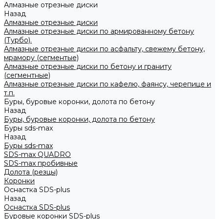
Алмазные отрезные диски
Назад
Алмазные отрезные диски
Алмазные отрезные диски по армированному бетону
(Турбо).
Алмазные отрезные диски по асфальту, свежему бетону,
мрамору (сегментые)
Алмазные отрезные диски по бетону и граниту
(сегментные)
Алмазные отрезные диски по кафелю, фаянсу, черепице и
т.п.
Буры, буровые коронки, долота по бетону
Назад
Буры, буровые коронки, долота по бетону
Буры sds-max
Назад
Буры sds-max
SDS-max QUADRO
SDS-max пробивные
Долота (резцы)
Коронки
Оснастка SDS-plus
Назад
Оснастка SDS-plus
Буровые коронки SDS-plus