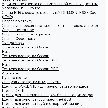
Удлиненные сверла по легированной стали и цветным
металлам HSS-Ground
Серия 1016 сверла по металлу ц/х DIN338N; HSSЕ Со5
(IZAR)
Сверла по стеклу
Сверла универсальные (металл, бетон, стекло, дерево)
Сверло петельное
Сверло по дереву перьевое
Сверло Форстнера
Экстракторы
Технические щетки Osborn
Назад
Технические щетки Osborn
Технические щетки Osborn PRO
Назад
Технические щетки Osborn PRO
Адаптеры
Ручные щетки
Специальные щетки в виде кисти
Щетки DISC-CENTER для зачистки сварных швов
Щетки REFILL
Щетки для зачистки швов (026-большого диаметра)
Щетки для очистки труб (жесткие) 808
Щетки для очистки труб и отверстий (мягкие)