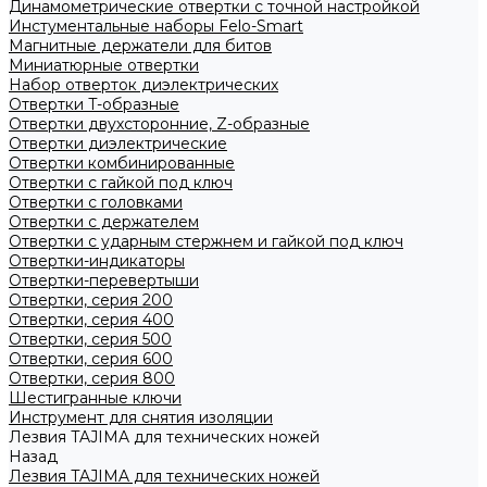
Динамометрические отвертки с точной настройкой
Инстументальные наборы Felo-Smart
Магнитные держатели для битов
Миниатюрные отвертки
Набор отверток диэлектрических
Отвертки T-образные
Отвертки двухсторонние, Z-образные
Отвертки диэлектрические
Отвертки комбинированные
Отвертки с гайкой под ключ
Отвертки с головками
Отвертки с держателем
Отвертки с ударным стержнем и гайкой под ключ
Отвертки-индикаторы
Отвертки-перевертыши
Отвертки, серия 200
Отвертки, серия 400
Отвертки, серия 500
Отвертки, серия 600
Отвертки, серия 800
Шестигранные ключи
Инструмент для снятия изоляции
Лезвия TAJIMA для технических ножей
Назад
Лезвия TAJIMA для технических ножей