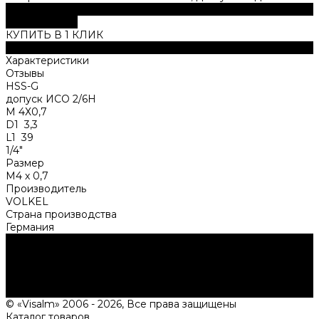
В корзину
ДОБАВЛЕНО
КУПИТЬ В 1 КЛИК
Описание
Характеристики
Отзывы
HSS-G
допуск ИСО 2/6Н
M 4Х0,7
D1 3,3
L1 39
1/4"
Размер
М4 х 0,7
Производитель
VOLKEL
Страна производства
Германия
Нужна консультация?
Подробно расскажем о наших услугах, видах работ и
типовых проектах, рассчитаем стоимость и подготовим
индивидуальное предложение!
Задать вопрос
© «Visalm» 2006 - 2026, Все права защищены
Каталог товаров