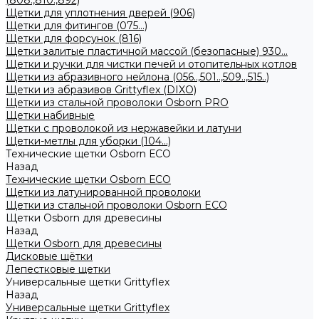
(808.,810.,892)
Щетки для уплотнения дверей (906)
Щетки для фитингов (075...)
Щетки для форсунок (816)
Щетки залитые пластичной массой (безопасные) 930...
Щетки и ручки для чистки печей и отопительных котлов
Щетки из абразивного нейлона (056..,501..,509..,515..)
Щетки из абразивов Grittyflex (DIXO)
Щетки из стальной проволоки Osborn PRO
Щетки набивные
Щетки с проволокой из нержавейки и латуни
Щетки-метлы для уборки (104...)
Технические щетки Osborn ЕСО
Назад
Технические щетки Osborn ЕСО
Щетки из латунированной проволоки
Щетки из стальной проволоки Osborn ECO
Щетки Osborn для древесины
Назад
Щетки Osborn для древесины
Дисковые щётки
Лепестковые щетки
Универсальные щетки Grittyflex
Назад
Универсальные щетки Grittyflex