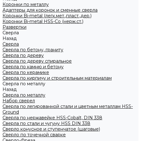
Коронки по металлу
Адаптеры для коронок и сменные сверла
Коронки Bi-metal (легк.мет.,пласт.,дер.)
Коронки Bi-metal HSS-Co (нерж.ст.)
Развертки
Сверла
Назад
Сверла
Сверла по бетону, граниту
Сверла по дереву
Сверла по дереву спиральное
Сверла по камню и бетону
Сверла по керамике
Сверла по кирпичу и строительным материалам
Сверла по металлу
Назад
Сверла по металлу
Набор сверел
Сверла по легированной стали и цветным металлам HSS-
Ground
Сверла по нержавейке HSS-Cobalt, DIN 338
Сверла по стали и чугуну HSS DIN 338
Сверло конусное и ступенчатое (шаговые)
Сверло по точечной сварке
Сверло-Фреза