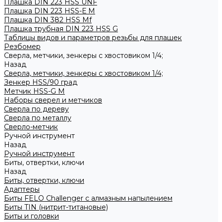
Плашка DIN 223 HSS UNF
Плашка DIN 223 HSS-Е M
Плашка DIN 382 HSS Mf
Плашка трубная DIN 223 HSS G
Таблицы видов и параметров резьбы для плашек
Резбомер
Сверла, метчики, зенкеры с хвостовиком 1/4;
Назад
Сверла, метчики, зенкеры с хвостовиком 1/4;
Зенкер HSS/90 град
Метчик HSS-G М
Наборы сверел и метчиков
Сверла по дереву
Сверла по металлу
Сверло-метчик
Ручной инструмент
Назад
Ручной инструмент
Биты, отвертки, ключи
Назад
Биты, отвертки, ключи
Адаптеры
Биты FELO Challenger с алмазным напылением
Биты TIN (нитрит-титановые)
Биты и головки