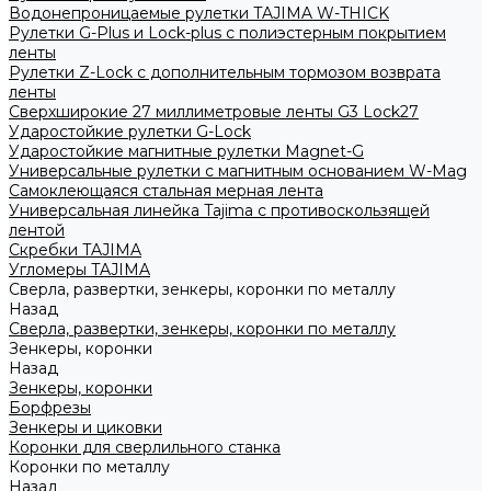
Водонепроницаемые рулетки TAJIMA W-THICK
Рулетки G-Plus и Lock-plus с полиэстерным покрытием
ленты
Рулетки Z-Lock с дополнительным тормозом возврата
ленты
Сверхширокие 27 миллиметровые ленты G3 Lock27
Ударостойкие рулетки G-Lock
Ударостойкие магнитные рулетки Magnet-G
Универсальные рулетки с магнитным основанием W-Mag
Самоклеющаяся стальная мерная лента
Универсальная линейка Tajima с противоскользящей
лентой
Скребки TAJIMA
Угломеры TAJIMA
Сверла, развертки, зенкеры, коронки по металлу
Назад
Сверла, развертки, зенкеры, коронки по металлу
Зенкеры, коронки
Назад
Зенкеры, коронки
Борфрезы
Зенкеры и циковки
Коронки для сверлильного станка
Коронки по металлу
Назад