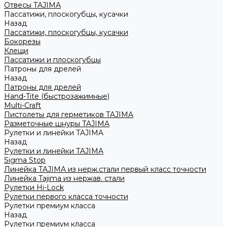
Отвесы TAJIMA
Пассатижи, плоскогубцы, кусачки
Назад
Пассатижи, плоскогубцы, кусачки
Бокорезы
Клещи
Пассатижи и плоскогубцы
Патроны для дрелей
Назад
Патроны для дрелей
Hand-Tite (быстрозажимные)
Multi-Craft
Пистолеты для герметиков TAJIMA
Разметочные шнуры TAJIMA
Рулетки и линейки TAJIMA
Назад
Рулетки и линейки TAJIMA
Sigma Stop
Линейка TAJIMA из нерж.стали первый класс точности
Линейка Tajima из нержав. стали
Рулетки Hi-Lock
Рулетки первого класса точности
Рулетки премиум класса
Назад
Рулетки премиум класса