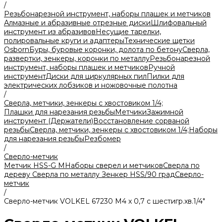
/
Резьбонарезной инструмент, наборы плашек и метчиков
Алмазные и абразивные отрезные диски
Шлифовальный
инструмент из абразивов
Несущие тарелки,
полировальные круги и адаптеры
Технические щетки
Osborn
Буры, буровые коронки, долота по бетону
Сверла,
развертки, зенкеры, коронки по металлу
Резьбонарезной
инструмент, наборы плашек и метчиков
Ручной
инструмент
Диски для циркулярных пил
Пилки для
электрических лобзиков и ножовочные полотна
/
Сверла, метчики, зенкеры с хвостовиком 1/4;
Плашки для нарезания резьбы
Метчики
Зажимной
инструмент (Держатели)
Восстановление сорваной
резьбы
Сверла, метчики, зенкеры с хвостовиком 1/4;
Наборы
для нарезания резьбы
Резбомер
/
Сверло-метчик
Метчик HSS-G М
Наборы сверел и метчиков
Сверла по
дереву
Сверла по металлу
Зенкер HSS/90 град
Сверло-
метчик
/
Сверло-метчик VOLKEL 67230 М4 х 0,7 с шестигр.хв.1/4"