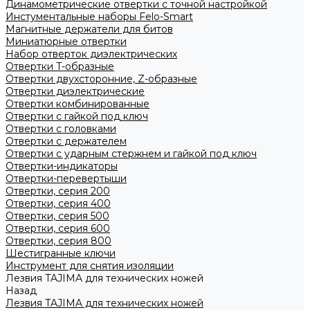
Динамометрические отвертки с точной настройкой
Инстументальные наборы Felo-Smart
Магнитные держатели для битов
Миниатюрные отвертки
Набор отверток диэлектрических
Отвертки T-образные
Отвертки двухсторонние, Z-образные
Отвертки диэлектрические
Отвертки комбинированные
Отвертки с гайкой под ключ
Отвертки с головками
Отвертки с держателем
Отвертки с ударным стержнем и гайкой под ключ
Отвертки-индикаторы
Отвертки-перевертыши
Отвертки, серия 200
Отвертки, серия 400
Отвертки, серия 500
Отвертки, серия 600
Отвертки, серия 800
Шестигранные ключи
Инструмент для снятия изоляции
Лезвия TAJIMA для технических ножей
Назад
Лезвия TAJIMA для технических ножей