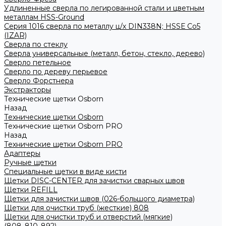
Удлиненные сверла по легированной стали и цветным
металлам HSS-Ground
Серия 1016 сверла по металлу ц/х DIN338N; HSSЕ Со5
(IZAR)
Сверла по стеклу
Сверла универсальные (металл, бетон, стекло, дерево)
Сверло петельное
Сверло по дереву перьевое
Сверло Форстнера
Экстракторы
Технические щетки Osborn
Назад
Технические щетки Osborn
Технические щетки Osborn PRO
Назад
Технические щетки Osborn PRO
Адаптеры
Ручные щетки
Специальные щетки в виде кисти
Щетки DISC-CENTER для зачистки сварных швов
Щетки REFILL
Щетки для зачистки швов (026-большого диаметра)
Щетки для очистки труб (жесткие) 808
Щетки для очистки труб и отверстий (мягкие)