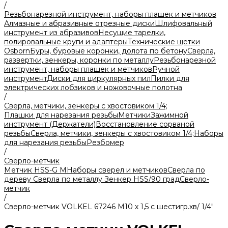
/
Резьбонарезной инструмент, наборы плашек и метчиков
Алмазные и абразивные отрезные диски
Шлифовальный
инструмент из абразивов
Несущие тарелки,
полировальные круги и адаптеры
Технические щетки
Osborn
Буры, буровые коронки, долота по бетону
Сверла,
развертки, зенкеры, коронки по металлу
Резьбонарезной
инструмент, наборы плашек и метчиков
Ручной
инструмент
Диски для циркулярных пил
Пилки для
электрических лобзиков и ножовочные полотна
/
Сверла, метчики, зенкеры с хвостовиком 1/4;
Плашки для нарезания резьбы
Метчики
Зажимной
инструмент (Держатели)
Восстановление сорваной
резьбы
Сверла, метчики, зенкеры с хвостовиком 1/4;
Наборы
для нарезания резьбы
Резбомер
/
Сверло-метчик
Метчик HSS-G М
Наборы сверел и метчиков
Сверла по
дереву
Сверла по металлу
Зенкер HSS/90 град
Сверло-
метчик
/
Сверло-метчик VOLKEL 67246 М10 х 1,5 с шестигр.хв/ 1/4"