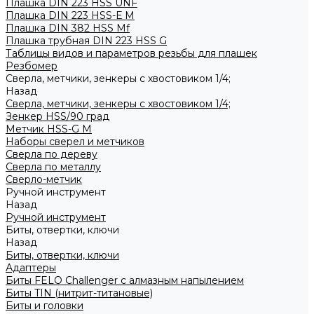
Плашка DIN 223 HSS UNF
Плашка DIN 223 HSS-Е M
Плашка DIN 382 HSS Mf
Плашка трубная DIN 223 HSS G
Таблицы видов и параметров резьбы для плашек
Резбомер
Сверла, метчики, зенкеры с хвостовиком 1/4;
Назад
Сверла, метчики, зенкеры с хвостовиком 1/4;
Зенкер HSS/90 град
Метчик HSS-G М
Наборы сверел и метчиков
Сверла по дереву
Сверла по металлу
Сверло-метчик
Ручной инструмент
Назад
Ручной инструмент
Биты, отвертки, ключи
Назад
Биты, отвертки, ключи
Адаптеры
Биты FELO Challenger с алмазным напылением
Биты TIN (нитрит-титановые)
Биты и головки