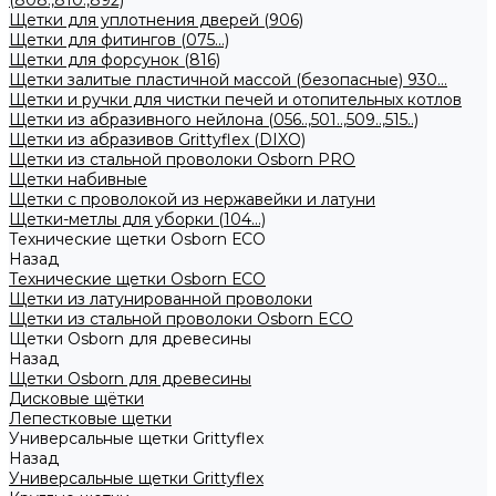
(808.,810.,892)
Щетки для уплотнения дверей (906)
Щетки для фитингов (075...)
Щетки для форсунок (816)
Щетки залитые пластичной массой (безопасные) 930...
Щетки и ручки для чистки печей и отопительных котлов
Щетки из абразивного нейлона (056..,501..,509..,515..)
Щетки из абразивов Grittyflex (DIXO)
Щетки из стальной проволоки Osborn PRO
Щетки набивные
Щетки с проволокой из нержавейки и латуни
Щетки-метлы для уборки (104...)
Технические щетки Osborn ЕСО
Назад
Технические щетки Osborn ЕСО
Щетки из латунированной проволоки
Щетки из стальной проволоки Osborn ECO
Щетки Osborn для древесины
Назад
Щетки Osborn для древесины
Дисковые щётки
Лепестковые щетки
Универсальные щетки Grittyflex
Назад
Универсальные щетки Grittyflex