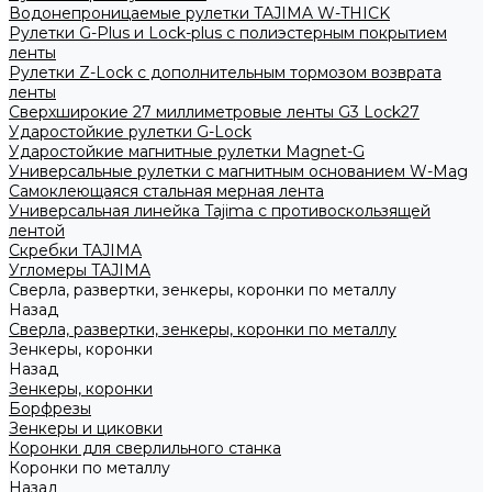
Водонепроницаемые рулетки TAJIMA W-THICK
Рулетки G-Plus и Lock-plus с полиэстерным покрытием
ленты
Рулетки Z-Lock с дополнительным тормозом возврата
ленты
Сверхширокие 27 миллиметровые ленты G3 Lock27
Ударостойкие рулетки G-Lock
Ударостойкие магнитные рулетки Magnet-G
Универсальные рулетки с магнитным основанием W-Mag
Самоклеющаяся стальная мерная лента
Универсальная линейка Tajima с противоскользящей
лентой
Скребки TAJIMA
Угломеры TAJIMA
Сверла, развертки, зенкеры, коронки по металлу
Назад
Сверла, развертки, зенкеры, коронки по металлу
Зенкеры, коронки
Назад
Зенкеры, коронки
Борфрезы
Зенкеры и циковки
Коронки для сверлильного станка
Коронки по металлу
Назад