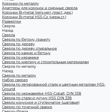
Коронки по металлу
Адаптеры для коронок и сменные сверла
Коронки Bi-metal (легк.мет.,пласт.,дер.)
Коронки Bi-metal HSS-Co (нерж.ст.)
Развертки
Сверла
Назад
Сверла
Сверла по бетону, граниту
Сверла по дереву
Сверла по дереву спиральное
Сверла по камню и бетону
Сверла по керамике
Сверла по кирпичу и строительным материалам
Сверла по металлу
Назад
Сверла по металлу
Набор сверел
Сверла по легированной стали и цветным металлам HSS-
Ground
Сверла по нержавейке HSS-Cobalt, DIN 338
Сверла по стали и чугуну HSS DIN 338
Сверло конусное и ступенчатое (шаговые)
Сверло по точечной сварке
Сверло-Фреза