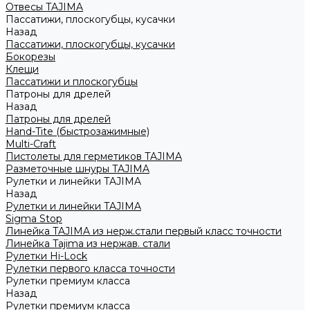
Отвесы TAJIMA
Пассатижи, плоскогубцы, кусачки
Назад
Пассатижи, плоскогубцы, кусачки
Бокорезы
Клещи
Пассатижи и плоскогубцы
Патроны для дрелей
Назад
Патроны для дрелей
Hand-Tite (быстрозажимные)
Multi-Craft
Пистолеты для герметиков TAJIMA
Разметочные шнуры TAJIMA
Рулетки и линейки TAJIMA
Назад
Рулетки и линейки TAJIMA
Sigma Stop
Линейка TAJIMA из нерж.стали первый класс точности
Линейка Tajima из нержав. стали
Рулетки Hi-Lock
Рулетки первого класса точности
Рулетки премиум класса
Назад
Рулетки премиум класса