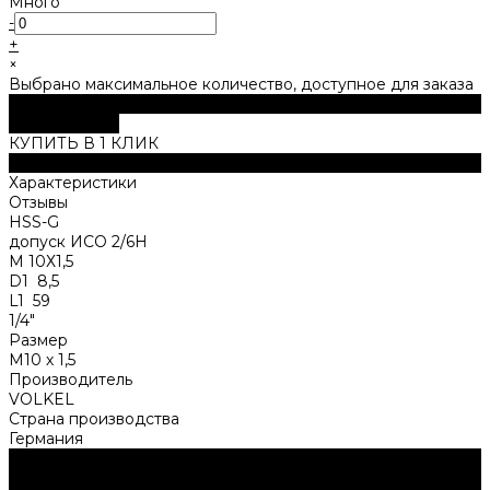
Много
-
+
×
Выбрано максимальное количество, доступное для заказа
В корзину
ДОБАВЛЕНО
КУПИТЬ В 1 КЛИК
Описание
Характеристики
Отзывы
HSS-G
допуск ИСО 2/6Н
M 10Х1,5
D1 8,5
L1 59
1/4"
Размер
М10 х 1,5
Производитель
VOLKEL
Страна производства
Германия
Нужна консультация?
Подробно расскажем о наших услугах, видах работ и