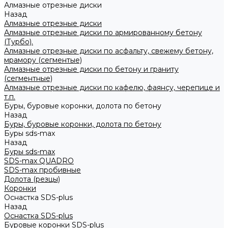
Алмазные отрезные диски
Назад
Алмазные отрезные диски
Алмазные отрезные диски по армированному бетону
(Турбо).
Алмазные отрезные диски по асфальту, свежему бетону,
мрамору (сегментые)
Алмазные отрезные диски по бетону и граниту
(сегментные)
Алмазные отрезные диски по кафелю, фаянсу, черепице и
т.п.
Буры, буровые коронки, долота по бетону
Назад
Буры, буровые коронки, долота по бетону
Буры sds-max
Назад
Буры sds-max
SDS-max QUADRO
SDS-max пробивные
Долота (резцы)
Коронки
Оснастка SDS-plus
Назад
Оснастка SDS-plus
Буровые коронки SDS-plus