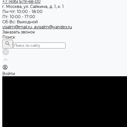
+7 (495) 679-48-00
г. Москва, ул. Сайкина, д. 1, к. 1
Пн-Чт: 10:00 - 18:00
Пт: 10:00 - 17:00
Сб-Вс: Выходной
visalm@mail.ru, avisalm@yandex.ru
Заказать звонок
Поиск
Войти
Каталог товаров
Алмазные и абразивные отрезные диски
Абразивные диски по металлу
Абразивные отрезные диски по камню и асфальту
Алмазные отрезные диски
Буры, буровые коронки, долота по бетону
Буры sds-max
Долота (резцы)
Коронки
Диски для циркулярных пил