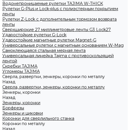
Водонепроницаемые рулетки TAJIMA W-THICK
Рулетки G-Plus и Lock-plus с полиэстерным покрытием
ленты
Рулетки Z-Lock с дополнительным тормозом возврата
ленты
Сверхширокие 27 миллиметровые ленты G3 Lock27
Ударостойкие рулетки G-Lock
Ударостойкие магнитные рулетки Magnet-G
Универсальные рулетки с магнитным основанием W-Mag
Самоклеющаяся стальная мерная лента
Универсальная линейка Tajima с противоскользящей
лентой
Скребки TAJIMA
Угломеры TAJIMA
Сверла, развертки, зенкеры, коронки по металлу
Назад
Сверла, развертки, зенкеры, коронки по металлу
Зенкеры, коронки
Назад
Зенкеры, коронки
Борфрезы
Зенкеры и циковки
Коронки для сверлильного станка
Коронки по металлу
Назад