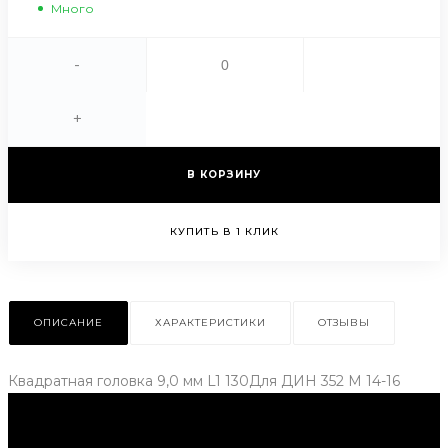
Много
-
+
В КОРЗИНУ
КУПИТЬ В 1 КЛИК
ОПИСАНИЕ
ХАРАКТЕРИСТИКИ
ОТЗЫВЫ
Квадратная головка 9,0 мм L1 130Для ДИН 352 М 14-16
Нужна консультация?
Подробно расскажем о наших услугах, видах работ и
типовых проектах, рассчитаем стоимость и подготовим