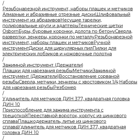
/
Резьбонарезной инструмент, наборы плашек и метчиков
Алмазные и абразивные отрезные диски
Шлифовальный
инструмент из абразивов
Несущие тарелки,
полировальные круги и адаптеры
Технические щетки
Osborn
Буры, буровые коронки, долота по бетону
Сверла,
развертки, зенкеры, коронки по металлу
Резьбонарезной
инструмент, наборы плашек и метчиков
Ручной
инструмент
Диски для циркулярных пил
Пилки для
электрических лобзиков и ножовочные полотна
/
Зажимной инструмент (Держатели)
Плашки для нарезания резьбы
Метчики
Зажимной
инструмент (Держатели)
Восстановление сорваной
резьбы
Сверла, метчики, зенкеры с хвостовиком 1/4;
Наборы
для нарезания резьбы
Резбомер
/
Удлинитель для метчиков ДИН 377, квадратная головка
ДИН 10
Приспособление для зажима инструмента с
трещоткой
Переставной вороток, корпус из цинкового
сплава
Плашкодержатель, литье из цинкового
сплава
Удлинитель для метчиков ДИН 377, квадратная
головка ДИН 10
/