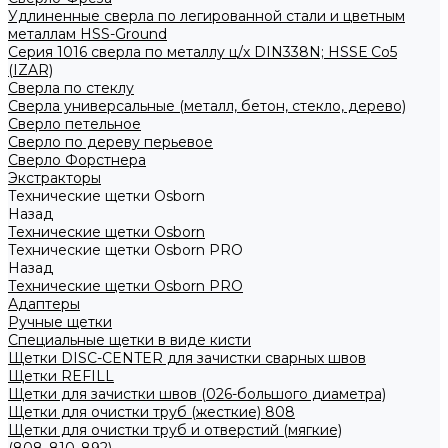
Удлиненные сверла по легированной стали и цветным
металлам HSS-Ground
Серия 1016 сверла по металлу ц/х DIN338N; HSSЕ Со5
(IZAR)
Сверла по стеклу
Сверла универсальные (металл, бетон, стекло, дерево)
Сверло петельное
Сверло по дереву перьевое
Сверло Форстнера
Экстракторы
Технические щетки Osborn
Назад
Технические щетки Osborn
Технические щетки Osborn PRO
Назад
Технические щетки Osborn PRO
Адаптеры
Ручные щетки
Специальные щетки в виде кисти
Щетки DISC-CENTER для зачистки сварных швов
Щетки REFILL
Щетки для зачистки швов (026-большого диаметра)
Щетки для очистки труб (жесткие) 808
Щетки для очистки труб и отверстий (мягкие)