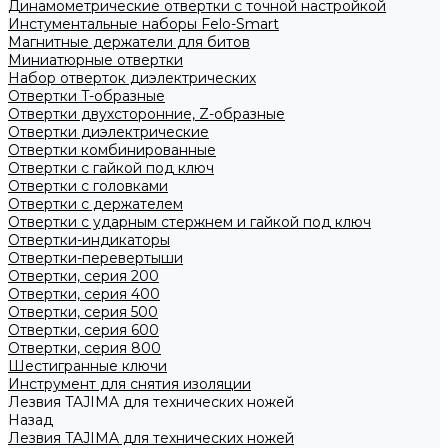
Динамометрические отвертки с точной настройкой
Инстументальные наборы Felo-Smart
Магнитные держатели для битов
Миниатюрные отвертки
Набор отверток диэлектрических
Отвертки T-образные
Отвертки двухсторонние, Z-образные
Отвертки диэлектрические
Отвертки комбинированные
Отвертки с гайкой под ключ
Отвертки с головками
Отвертки с держателем
Отвертки с ударным стержнем и гайкой под ключ
Отвертки-индикаторы
Отвертки-перевертыши
Отвертки, серия 200
Отвертки, серия 400
Отвертки, серия 500
Отвертки, серия 600
Отвертки, серия 800
Шестигранные ключи
Инструмент для снятия изоляции
Лезвия TAJIMA для технических ножей
Назад
Лезвия TAJIMA для технических ножей