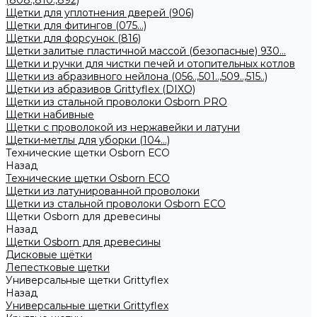
(808.,810.,892)
Щетки для уплотнения дверей (906)
Щетки для фитингов (075...)
Щетки для форсунок (816)
Щетки залитые пластичной массой (безопасные) 930...
Щетки и ручки для чистки печей и отопительных котлов
Щетки из абразивного нейлона (056..,501..,509..,515..)
Щетки из абразивов Grittyflex (DIXO)
Щетки из стальной проволоки Osborn PRO
Щетки набивные
Щетки с проволокой из нержавейки и латуни
Щетки-метлы для уборки (104...)
Технические щетки Osborn ЕСО
Назад
Технические щетки Osborn ЕСО
Щетки из латунированной проволоки
Щетки из стальной проволоки Osborn ECO
Щетки Osborn для древесины
Назад
Щетки Osborn для древесины
Дисковые щётки
Лепестковые щетки
Универсальные щетки Grittyflex
Назад
Универсальные щетки Grittyflex