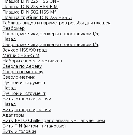
Плашка DIN 223 HSS UNF
Плашка DIN 223 HSS-Е M
Плашка DIN 382 HSS Mf
Плашка трубная DIN 223 HSS G
Таблицы видов и параметров резьбы для плашек
Резбомер
Сверла, метчики, зенкеры с хвостовиком 1/4;
Назад
Сверла, метчики, зенкеры с хвостовиком 1/4;
Зенкер HSS/90 град
Метчик HSS-G М
Наборы сверел и метчиков
Сверла по дереву
Сверла по металлу
Сверло-метчик
Ручной инструмент
Назад
Ручной инструмент
Биты, отвертки, ключи
Назад
Биты, отвертки, ключи
Адаптеры
Биты FELO Challenger с алмазным напылением
Биты TIN (нитрит-титановые)
Биты и головки