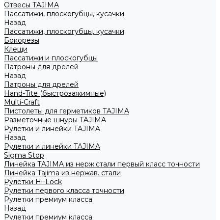
Отвесы TAJIMA
Пассатижи, плоскогубцы, кусачки
Назад
Пассатижи, плоскогубцы, кусачки
Бокорезы
Клещи
Пассатижи и плоскогубцы
Патроны для дрелей
Назад
Патроны для дрелей
Hand-Tite (быстрозажимные)
Multi-Craft
Пистолеты для герметиков TAJIMA
Разметочные шнуры TAJIMA
Рулетки и линейки TAJIMA
Назад
Рулетки и линейки TAJIMA
Sigma Stop
Линейка TAJIMA из нерж.стали первый класс точности
Линейка Tajima из нержав. стали
Рулетки Hi-Lock
Рулетки первого класса точности
Рулетки премиум класса
Назад
Рулетки премиум класса