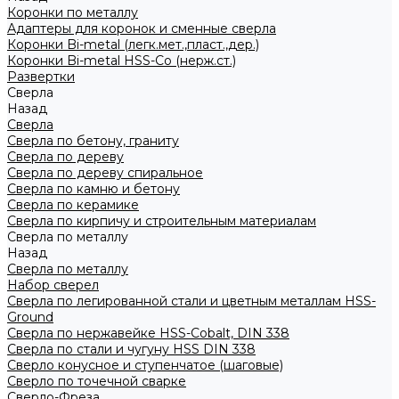
Коронки по металлу
Адаптеры для коронок и сменные сверла
Коронки Bi-metal (легк.мет.,пласт.,дер.)
Коронки Bi-metal HSS-Co (нерж.ст.)
Развертки
Сверла
Назад
Сверла
Сверла по бетону, граниту
Сверла по дереву
Сверла по дереву спиральное
Сверла по камню и бетону
Сверла по керамике
Сверла по кирпичу и строительным материалам
Сверла по металлу
Назад
Сверла по металлу
Набор сверел
Сверла по легированной стали и цветным металлам HSS-
Ground
Сверла по нержавейке HSS-Cobalt, DIN 338
Сверла по стали и чугуну HSS DIN 338
Сверло конусное и ступенчатое (шаговые)
Сверло по точечной сварке
Сверло-Фреза