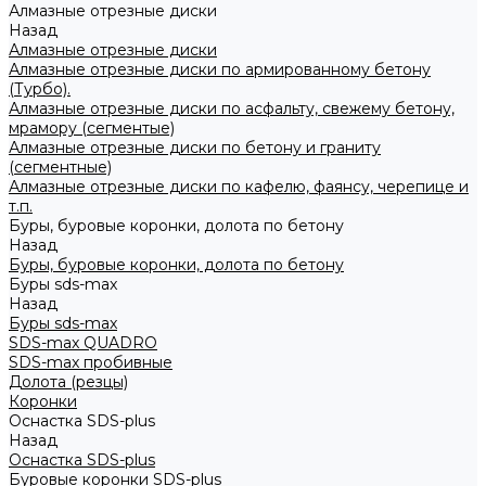
Алмазные отрезные диски
Назад
Алмазные отрезные диски
Алмазные отрезные диски по армированному бетону
(Турбо).
Алмазные отрезные диски по асфальту, свежему бетону,
мрамору (сегментые)
Алмазные отрезные диски по бетону и граниту
(сегментные)
Алмазные отрезные диски по кафелю, фаянсу, черепице и
т.п.
Буры, буровые коронки, долота по бетону
Назад
Буры, буровые коронки, долота по бетону
Буры sds-max
Назад
Буры sds-max
SDS-max QUADRO
SDS-max пробивные
Долота (резцы)
Коронки
Оснастка SDS-plus
Назад
Оснастка SDS-plus
Буровые коронки SDS-plus