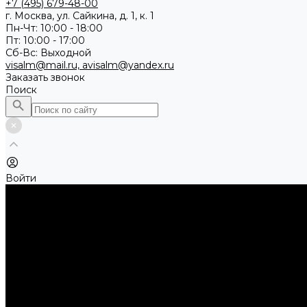
+7 (495) 679-48-00
г. Москва, ул. Сайкина, д. 1, к. 1
Пн-Чт: 10:00 - 18:00
Пт: 10:00 - 17:00
Сб-Вс: Выходной
visalm@mail.ru, avisalm@yandex.ru
Заказать звонок
Поиск
Войти
Каталог товаров
Алмазные и абразивные отрезные диски
Абразивные диски по металлу
Абразивные отрезные диски по камню и асфальту
Алмазные отрезные диски
Буры, буровые коронки, долота по бетону
Буры sds-max
Долота (резцы)
Коронки
Диски для циркулярных пил