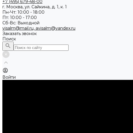
+7 (495) 679-48-00
г. Москва, ул. Сайкина, д. 1, к. 1
Пн-Чт: 10:00 - 18:00
Пт: 10:00 - 17:00
Сб-Вс: Выходной
visalm@mail.ru, avisalm@yandex.ru
Заказать звонок
Поиск
Войти
Каталог товаров
Алмазные и абразивные отрезные диски
Абразивные диски по металлу
Абразивные отрезные диски по камню и асфальту
Алмазные отрезные диски
Буры, буровые коронки, долота по бетону
Буры sds-max
Долота (резцы)
Коронки
Диски для циркулярных пил