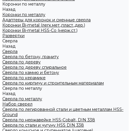
Коронки по металлу
Назад
Коронки по металлу
Адаптеры для коронок и сменные сверла
Коронки Bi-metal (легк.мет.,пласт.,дер.)
Коронки Bi-metal HSS-Co (нерж.ст.)
Развертки
Сверла
Назад
Сверла
Сверла по бетону, граниту
Сверла по дереву
Сверла по дереву спиральное
Сверла по камню и бетону
Сверла по керамике
Сверла по кирпичу и строительным материалам
Сверла по металлу
Назад
Сверла по металлу
Набор сверел
Сверла по легированной стали и цветным металлам HSS-
Ground
Сверла по нержавейке HSS-Cobalt, DIN 338
Сверла по стали и чугуну HSS DIN 338
Сверло конусное и ступенчатое (шаговые)