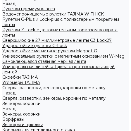
Назад
Рулетки премиум класса
Водонепроницаемые рулетки TAJIMA W-THICK
Рулетки G-Plus и Lock-plus с полиэстерным покрытием
ленты
Рулетки Z-Lock с дополнительным тормозом возврата
ленты
Сверхширокие 27 миллиметровые ленты G3 Lock27
Ударостойкие рулетки G-Lock
Ударостойкие магнитные рулетки Magnet-G
Универсальные рулетки с магнитным основанием W-Mag
Самоклеющаяся стальная мерная лента
Универсальная линейка Tajima с противоскользящей
лентой
Скребки TAJIMA
Угломеры TAJIMA
Сверла, развертки, зенкеры, коронки по металлу
Назад
Сверла, развертки, зенкеры, коронки по металлу
Зенкеры, коронки
Назад
Зенкеры, коронки
Борфрезы
Зенкеры и циковки
Коронки для сверлильного станка