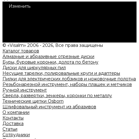
Изменить
1
Нужна консультация?
Подробно расскажем о наших услугах, видах работ и
типовых проектах, рассчитаем стоимость и подготовим
индивидуальное предложение!
Задать вопрос
© «Visalm» 2006 - 2026, Все права защищены
Каталог товаров
Алмазные и абразивные отрезные диски
Буры, буровые коронки, долота по бетону
Диски для циркулярных пил
Несущие тарелки, полировальные круги и адаптеры
Пилки для электрических лобзиков и ножовочные полотна
Резьбонарезной инструмент, наборы плашек и метчиков
Ручной инструмент
Сверла, развертки, зенкеры, коронки по металлу
Технические щетки Osborn
Шлифовальный инструмент из абразивов
О компании
Контакты
Доставка
Статьи
Сотрудники