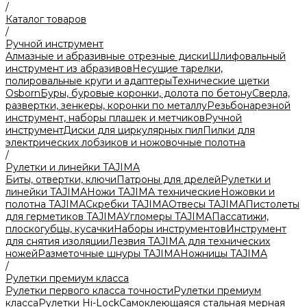
/
Каталог товаров
/
Ручной инструмент
Алмазные и абразивные отрезные диски
Шлифовальный
инструмент из абразивов
Несущие тарелки,
полировальные круги и адаптеры
Технические щетки
Osborn
Буры, буровые коронки, долота по бетону
Сверла,
развертки, зенкеры, коронки по металлу
Резьбонарезной
инструмент, наборы плашек и метчиков
Ручной
инструмент
Диски для циркулярных пил
Пилки для
электрических лобзиков и ножовочные полотна
/
Рулетки и линейки TAJIMA
Биты, отвертки, ключи
Патроны для дрелей
Рулетки и
линейки TAJIMA
Ножи TAJIMA технические
Ножовки и
полотна TAJIMA
Скребки TAJIMA
Отвесы TAJIMA
Пистолеты
для герметиков TAJIMA
Угломеры TAJIMA
Пассатижи,
плоскогубцы, кусачки
Наборы инструментов
Инструмент
для снятия изоляции
Лезвия TAJIMA для технических
ножей
Разметочные шнуры TAJIMA
Ножницы TAJIMA
/
Рулетки премиум класса
Рулетки первого класса точности
Рулетки премиум
класса
Рулетки Hi-Lock
Самоклеющаяся стальная мерная