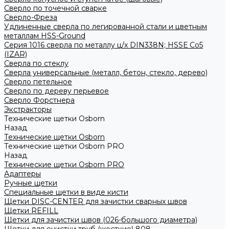
Сверло по точечной сварке
Сверло-Фреза
Удлиненные сверла по легированной стали и цветным
металлам HSS-Ground
Серия 1016 сверла по металлу ц/х DIN338N; HSSЕ Со5
(IZAR)
Сверла по стеклу
Сверла универсальные (металл, бетон, стекло, дерево)
Сверло петельное
Сверло по дереву перьевое
Сверло Форстнера
Экстракторы
Технические щетки Osborn
Назад
Технические щетки Osborn
Технические щетки Osborn PRO
Назад
Технические щетки Osborn PRO
Адаптеры
Ручные щетки
Специальные щетки в виде кисти
Щетки DISC-CENTER для зачистки сварных швов
Щетки REFILL
Щетки для зачистки швов (026-большого диаметра)