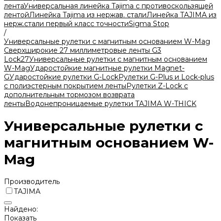
лента
Универсальная линейка Tajima с противоскользящей
лентой
Линейка Tajima из нержав. стали
Линейка TAJIMA из
нерж.стали первый класс точности
Sigma Stop
/
Универсальные рулетки с магнитным основанием W-Mag
Сверхширокие 27 миллиметровые ленты G3
Lock27
Универсальные рулетки с магнитным основанием
W-Mag
Ударостойкие магнитные рулетки Magnet-
G
Ударостойкие рулетки G-Lock
Рулетки G-Plus и Lock-plus
с полиэстерным покрытием ленты
Рулетки Z-Lock с
дополнительным тормозом возврата
ленты
Водонепроницаемые рулетки TAJIMA W-THICK
Универсальные рулетки с
магнитным основанием W-
Mag
Производитель
TAJIMA
Найдено:
Показать