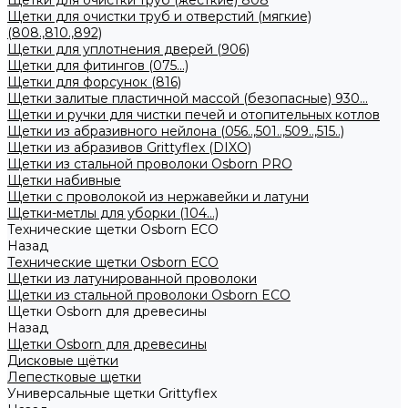
Щетки для очистки труб (жесткие) 808
Щетки для очистки труб и отверстий (мягкие)
(808.,810.,892)
Щетки для уплотнения дверей (906)
Щетки для фитингов (075...)
Щетки для форсунок (816)
Щетки залитые пластичной массой (безопасные) 930...
Щетки и ручки для чистки печей и отопительных котлов
Щетки из абразивного нейлона (056..,501..,509..,515..)
Щетки из абразивов Grittyflex (DIXO)
Щетки из стальной проволоки Osborn PRO
Щетки набивные
Щетки с проволокой из нержавейки и латуни
Щетки-метлы для уборки (104...)
Технические щетки Osborn ЕСО
Назад
Технические щетки Osborn ЕСО
Щетки из латунированной проволоки
Щетки из стальной проволоки Osborn ECO
Щетки Osborn для древесины
Назад
Щетки Osborn для древесины
Дисковые щётки
Лепестковые щетки
Универсальные щетки Grittyflex