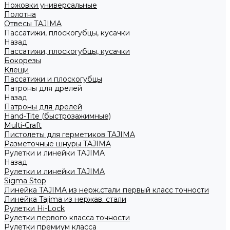
Ножовки универсальные
Полотна
Отвесы TAJIMA
Пассатижи, плоскогубцы, кусачки
Назад
Пассатижи, плоскогубцы, кусачки
Бокорезы
Клещи
Пассатижи и плоскогубцы
Патроны для дрелей
Назад
Патроны для дрелей
Hand-Tite (быстрозажимные)
Multi-Craft
Пистолеты для герметиков TAJIMA
Разметочные шнуры TAJIMA
Рулетки и линейки TAJIMA
Назад
Рулетки и линейки TAJIMA
Sigma Stop
Линейка TAJIMA из нерж.стали первый класс точности
Линейка Tajima из нержав. стали
Рулетки Hi-Lock
Рулетки первого класса точности
Рулетки премиум класса