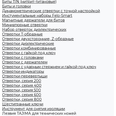
Биты TIN (нитрит-титановые)
Биты и головки
Динамометрические отвертки с точной настройкой
Инстументальные наборы Felo-Smart
Магнитные держатели для битов
Миниатюрные отвертки
Набор отверток диэлектрических
Отвертки T-образные
Отвертки двухсторонние, Z-образные
Отвертки диэлектрические
Отвертки комбинированные
Отвертки с гайкой под ключ
Отвертки с головками
Отвертки с держателем
Отвертки с ударным стержнем и гайкой под ключ
Отвертки-индикаторы
Отвертки-перевертыши
Отвертки, серия 200
Отвертки, серия 400
Отвертки, серия 500
Отвертки, серия 600
Отвертки, серия 800
Шестигранные ключи
Инструмент для снятия изоляции
Лезвия TAJIMA для технических ножей