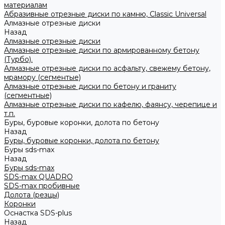
материалам
Абразивные отрезные диски по камню, Classic Universal
Алмазные отрезные диски
Назад
Алмазные отрезные диски
Алмазные отрезные диски по армированному бетону
(Турбо).
Алмазные отрезные диски по асфальту, свежему бетону,
мрамору (сегментые)
Алмазные отрезные диски по бетону и граниту
(сегментные)
Алмазные отрезные диски по кафелю, фаянсу, черепице и
т.п.
Буры, буровые коронки, долота по бетону
Назад
Буры, буровые коронки, долота по бетону
Буры sds-max
Назад
Буры sds-max
SDS-max QUADRO
SDS-max пробивные
Долота (резцы)
Коронки
Оснастка SDS-plus
Назад